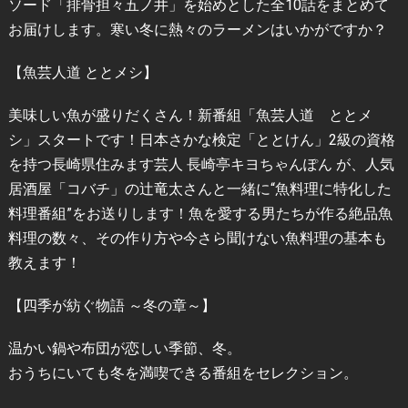
ソード「排骨担々五ノ井」を始めとした全10話をまとめて
お届けします。寒い冬に熱々のラーメンはいかがですか？
【魚芸人道 ととメシ】
美味しい魚が盛りだくさん！新番組「魚芸人道 ととメ
シ」スタートです！日本さかな検定「ととけん」2級の資格
を持つ長崎県住みます芸人 長崎亭キヨちゃんぽん が、人気
居酒屋「コバチ」の辻竜太さんと一緒に“魚料理に特化した
料理番組”をお送りします！魚を愛する男たちが作る絶品魚
料理の数々、その作り方や今さら聞けない魚料理の基本も
教えます！
【四季が紡ぐ物語 ～冬の章～】
温かい鍋や布団が恋しい季節、冬。
おうちにいても冬を満喫できる番組をセレクション。