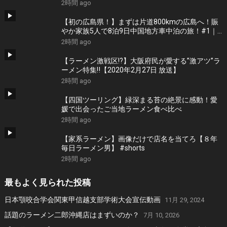
2時間 ago
【初の広島県！】まずは片道800kmの広島へ！賑
やか家族5人で8泊9日中国地方車中泊の旅！#1｜
風情溢れる尾道と家族大絶賛のご当地ラーメン｜
2時間 ago
高規格なりんくうRVパーク＜キャンピングカーで
全国制覇！＞
【ラーメン激戦区!?】大阪府民が愛する”激アツ”ラ
ーメン特集‼︎【2020年2月27日 放送】
2時間 ago
【四国ツーリング】緑深まる苔の絶景に感動！愛
媛で出会ったご当地ラーメン食べ比べ
2時間 ago
【家系ラーメン】画像だけで店名を当てろ【８年
毎日ラーメン男】 #shorts
2時間 ago
最もよく見られた投稿
日本顎咬合学会関東甲信越支部学術大会宣伝動画
11月 29, 2024
話題のラーメン二郎沖縄店はまずいのか？
7月 10, 2026