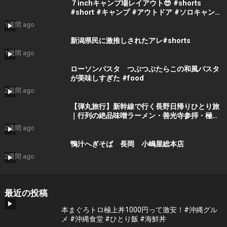
７inchキャンプ場レイアウト😎 #shorts
#short #キャンプ #アウトドア #ソロキャンプ
#ファミキャン #dod #焚き火 #youtube
1週間 ago
#espcampchannel
新潟県民に激推しされたアレ#shorts
1週間 ago
ローソンパスタ つぶつぶたらこの和風パスタ
が美味しすぎた #food
2週間 ago
【弾丸旅行】新幹線で行く長野日帰りひとり旅
｜行列の絶品味噌ラーメン・善光寺参拝・極上
サウナと戸隠そばを1日で遊び尽くす！
2週間 ago
鴨汁へぎそば 長岡 小嶋屋総本店
2週間 ago
最近の投稿
本まぐろトロ極上丼1000円って激安！#沖縄グル
メ #沖縄食堂 #ひとり飯 #海鮮丼