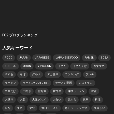
FC2 ブログランキング
人気キーワード
FOOD
JAPAN
JAPANESE
JAPANESE FOOD
RAMEN
SOBA
SUSURU
UDON
YT:CC=ON
うどん
うどんそば
おすすめ
すする
そば
グルメ
デカ盛り
ランキング
ランチ
ラーメン
ラーメンYOUTUBER
ラーメン動画
レストラン
中華そば
二郎系
北海道
名古屋
味噌ラーメン
味覚
大盛り
大阪
大阪グルメ
大食い
天ぷら
家系
料理
旅行
東京
東北
毎日ラーメン
毎日ラーメン生活
美味しい