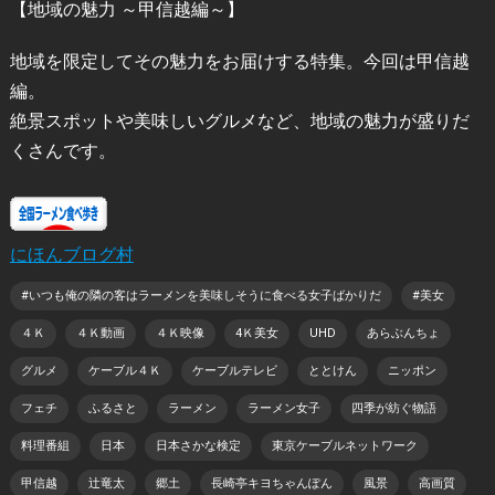
【地域の魅力 ～甲信越編～】
地域を限定してその魅力をお届けする特集。今回は甲信越
編。
絶景スポットや美味しいグルメなど、地域の魅力が盛りだ
くさんです。
にほんブログ村
#いつも俺の隣の客はラーメンを美味しそうに食べる女子ばかりだ
#美女
４Ｋ
４Ｋ動画
４Ｋ映像
4Ｋ美女
UHD
あらぶんちょ
グルメ
ケーブル４Ｋ
ケーブルテレビ
ととけん
ニッポン
フェチ
ふるさと
ラーメン
ラーメン女子
四季が紡ぐ物語
料理番組
日本
日本さかな検定
東京ケーブルネットワーク
甲信越
辻竜太
郷土
長崎亭キヨちゃんぽん
風景
高画質