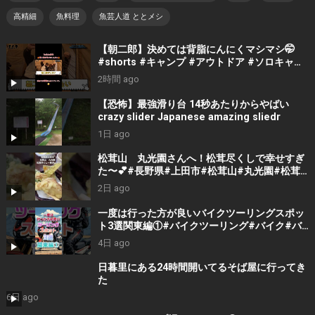
高精細
魚料理
魚芸人道 ととメシ
【朝二郎】決めては背脂にんにくマシマシ🤭
#shorts #キャンプ #アウトドア #ソロキャン
プ #ファミリーキャンプ
2時間 ago
【恐怖】最強滑り台 14秒あたりからやばい
crazy slider Japanese amazing sliedr
1日 ago
松茸山 丸光園さんへ！松茸尽くしで幸せすぎ
た〜💕#長野県#上田市#松茸山#丸光園#松茸#
松茸尽くし#贅沢#美味しい#ランチ#楽しい人
2日 ago
生 #楽しい1日 #おばちゃん #fun #美味しいラ
ンチ
一度は行った方が良いバイクツーリングスポッ
ト3選関東編①#バイクツーリング#バイク#バ
イク初心者#バイクチャンネル#バイクランキン
4日 ago
グ#バイクランキング
#motorcycle#japantravel
日暮里にある24時間開いてるそば屋に行ってき
た
6日 ago