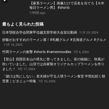
【家系ラーメン】画像だけで店名を当てろ【８年
毎日ラーメン男】 #shorts
17時間 ago
最もよく見られた投稿
日本顎咬合学会関東甲信越支部学術大会宣伝動画
11月 29, 2024
炒飯がおすすめのラーメン屋！#札幌グルメ #北海道グルメ #グルメ
11月 16, 2025
竹岡ラーメンの衝撃 #shorts #ramennoodles
7月 6, 2026
【登山】四国百名山の塔丸に登ってきました。笹の稜線に、秋風が
吹いていました。山頂では自家製オリジナルカップラーメンを作り
ました！
9月 17, 2024
「儲けは気にしない」老夫婦が守る人情ラーメン食堂 半世紀続く朝
営業｜ピタニュー特集
7月 10, 2026