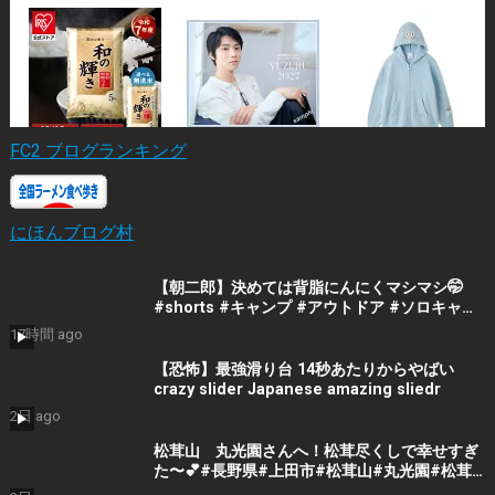
FC2 ブログランキング
にほんブログ村
【朝二郎】決めては背脂にんにくマシマシ🤭
#shorts #キャンプ #アウトドア #ソロキャン
プ #ファミリーキャンプ
17時間 ago
【恐怖】最強滑り台 14秒あたりからやばい
crazy slider Japanese amazing sliedr
2日 ago
松茸山 丸光園さんへ！松茸尽くしで幸せすぎ
た〜💕#長野県#上田市#松茸山#丸光園#松茸#
松茸尽くし#贅沢#美味しい#ランチ#楽しい人