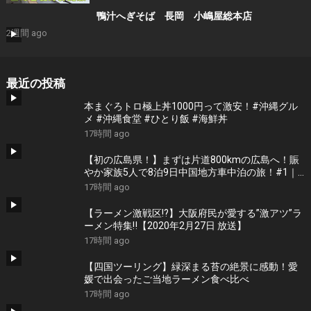
鴨汁へぎそば 長岡 小嶋屋総本店
2週間 ago
最近の投稿
本まぐろトロ極上丼1000円って激安！#沖縄グル
メ #沖縄食堂 #ひとり飯 #海鮮丼
17時間 ago
【初の広島県！】まずは片道800kmの広島へ！賑
やか家族5人で8泊9日中国地方車中泊の旅！#1｜
風情溢れる尾道と家族大絶賛のご当地ラーメン｜
17時間 ago
高規格なりんくうRVパーク＜キャンピングカーで
全国制覇！＞
【ラーメン激戦区!?】大阪府民が愛する”激アツ”ラ
ーメン特集‼︎【2020年2月27日 放送】
17時間 ago
【四国ツーリング】緑深まる苔の絶景に感動！愛
媛で出会ったご当地ラーメン食べ比べ
17時間 ago