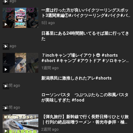
3日 ago
生 #楽しい1日 #おばちゃん #fun #美味しいラ
ンチ
一度は行った方が良いバイクツーリングスポッ
ト3選関東編①#バイクツーリング#バイク#バ
イク初心者#バイクチャンネル#バイクランキン
5日 ago
グ#バイクランキング
#motorcycle#japantravel
日暮里にある24時間開いてるそば屋に行ってき
た
7日 ago
７inchキャンプ場レイアウト😎 #shorts
#short #キャンプ #アウトドア #ソロキャンプ
#ファミキャン #dod #焚き火 #youtube
1週間 ago
#espcampchannel
新潟県民に激推しされたアレ#shorts
1週間 ago
ローソンパスタ つぶつぶたらこの和風パスタ
が美味しすぎた #food
2週間 ago
【弾丸旅行】新幹線で行く長野日帰りひとり旅
｜行列の絶品味噌ラーメン・善光寺参拝・極上
サウナと戸隠そばを1日で遊び尽くす！
2週間 ago