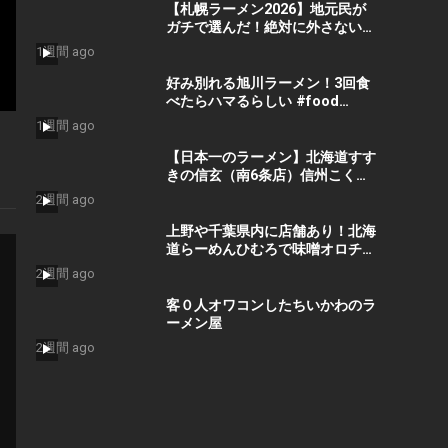
【札幌ラーメン2026】地元民が
ガチで選んだ！絶対に外さない最
強ランキングTOP10
1週間 ago
好み別れる旭川ラーメン！3回食
べたらハマるらしい #food
#mukbang #eating
1週間 ago
【日本一のラーメン】北海道すす
きの信玄（南6条店）信州こく味
噌ラーメン🍜#おじちゃんねる #
2週間 ago
ラーメン #絶メシ #グルメ #グル
メ好き #おススメ #メシテロ #み
上野や千葉県内に店舗あり！北海
そラーメン #信玄 #すすきの
道らーめんひむろで味噌オロチョ
ンらーめん注文！
2週間 ago
客０人オワコンしたちいかわのラ
ーメン屋
2週間 ago