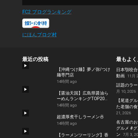
FC2 ブログランキング
にほんブログ村
最近の投稿
最もよく
【沖縄つけ麺】夢ノ弥/つけ
日本顎咬合
麺専門店
動画
11月 2
14時間 ago
話題のラー
月 10, 2026
【醤油天国】広島県醤油ら
ーめんランキングTOP20！
【尾道グル
２０２６
14時間 ago
た老舗の食堂
21, 2026
超濃厚煮干しラーメン🍜
名古屋のおす
14時間 ago
グルメ #
ン
7月 3, 2
【ラーメンツーリング】香