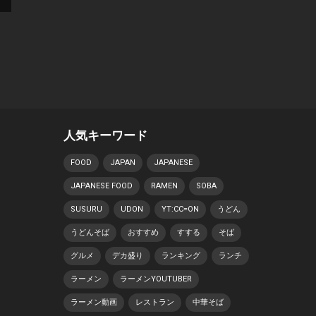
人気キーワード
FOOD
JAPAN
JAPANESE
JAPANESE FOOD
RAMEN
SOBA
SUSURU
UDON
YT:CC=ON
うどん
うどんそば
おすすめ
すする
そば
グルメ
デカ盛り
ランキング
ランチ
ラーメン
ラーメンYOUTUBER
ラーメン動画
レストラン
中華そば