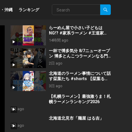
州・沖縄
ランキング
らーめん屋で小さい子どもは
NG!? #家系ラーメン #王道家
#ramen #tokyo
14時間 ago
#japanesefood #japan
#noodles
一杯で博多気分 8/7ニューオープ
ン 博多とんこつラーメンなる門
#旭川グルメ #旭川ラーメン #旭
2日 ago
川ランチ #北海道ラーメン #北海
道グルメ
北海道のラーメン事情について話
す栞葉たち #shorts 【栞葉るり/
神田笑一/ジョー・力一/七瀬すず
3日 ago
菜/切り抜き】
【札幌ラーメン】最強激うま！札
幌ラーメンランキング2026
5日 ago
北海道北見市「麺屋 はる吉」
7日 ago