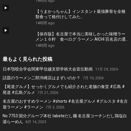
14時間 ago
【うまかっちゃん】インスタント最強豚骨を全種
類食って格付けしてみた。
14時間 ago
【保存版】名古屋で本当に美味しかった味噌ラー
メン１６軒 食べログ ラーメン AICHI 百名店の選
出店から札幌白味噌ラーメン、好来系薬膳味噌ら
14時間 ago
ーめんなどおすすめの１６軒
最もよく見られた投稿
日本顎咬合学会関東甲信越支部学術大会宣伝動画
11月 29, 2024
話題のラーメン二郎沖縄店はまずいのか？
7月 10, 2026
【尾道グルメ】せっかくグルメでも紹介された老舗の食堂 #広島 #
尾道 #広島グルメ
7月 21, 2026
名古屋のおすすめラーメン #shorts #名古屋グルメ #グルスタ #名古
屋ラーメン #ラーメン
7月 3, 2026
No.7753 国分グループ本社 tabeteだし麺 名古屋コーチンだし鶏塩白
湯らーめん
8月 14, 2025