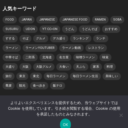
人気キーワード
FOOD
JAPAN
JAPANESE
JAPANESE FOOD
RAMEN
SOBA
SUSURU
UDON
YT:CC=ON
うどん
うどんそば
おすすめ
すする
そば
グルメ
デカ盛り
ランキング
ランチ
ラーメン
ラーメンYOUTUBER
ラーメン動画
レストラン
中華そば
二郎系
北海道
名古屋
味噌ラーメン
味覚
大盛り
大阪
大阪グルメ
大食い
天ぷら
家系
料理
旅行
東京
東北
毎日ラーメン
毎日ラーメン生活
美味しい
蕎麦
観光
食べ歩き
飯テロ
よりよいエクスペリエンスを提供するため、当ウェブサイトでは
© 2026 日本らーめん動画紀行 -
WordPress Video Theme
by
Cookie を使用しています。引き続き閲覧する場合、Cookie の使用
WPEnjoy
を承諾したものとみなされます。
ホーム
著作権・肖像権について
プライバシーポリシー
OK