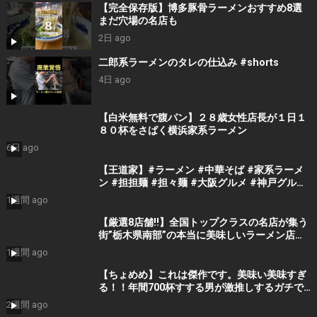
【完全保存版】博多豚骨ラーメンおすすめ8選
まだ穴場の名店も
2日 ago
二郎系ラーメンのタレの仕込み #shorts
4日 ago
【白米無料で腹パン】２８歳女性店長が１日１
８０杯をさばく横浜家系ラーメン
6日 ago
【王道家】#ラーメン #中華そば #家系ラーメ
ン #担担麺 #担々麺 #大阪グルメ #神戸グルメ
#ramen #ramennoodls
1週間 ago
【厳選8店舗!!】全国トップクラスの名店が集う
街”栃木県南部”の本当に美味しいラーメン店を
教えます【栃木ラーメン】
1週間 ago
【ちょめめ】これは傑作です。美味い美味すぎ
る！！年間700杯すする男が激推しするガチで
美味い塩ラーメン。をすする らーめん とうか
2週間 ago
んや【飯テロ】SUSURU TV.第3322回