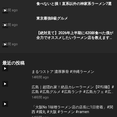
食べないと損！直系以外の神家系ラーメン7選
2週間 ago
東京最強B級グルメ
2週間 ago
【絶対見て】2026年上半期に420杯食べた僕が
全力でオススメしたいラーメン店を教えます
【Suzuking Of Ramen2026】
2週間 ago
最近の投稿
まるつストア 濃厚豚骨 #沖縄ラーメン
14時間 ago
広島｜超隠れ家！絶品カレーラーメン【RYU麺】#
広島 #広島グルメ #広島ランチ #広島カフェ #広島
ディナー #japanesefood #japantrip #hiroshima
14時間 ago
「大阪No 1味噌ラーメン店の店長に1日密着」#関
西 #國丸 #大阪 #ラーメン #ramen