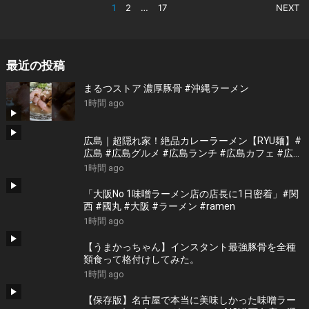
投
1
2
…
17
NEXT
稿
の
ペ
最近の投稿
ー
まるつストア 濃厚豚骨 #沖縄ラーメン
ジ
1時間 ago
送
り
広島｜超隠れ家！絶品カレーラーメン【RYU麺】#
広島 #広島グルメ #広島ランチ #広島カフェ #広島
ディナー #japanesefood #japantrip #hiroshima
1時間 ago
「大阪No 1味噌ラーメン店の店長に1日密着」#関
西 #國丸 #大阪 #ラーメン #ramen
1時間 ago
【うまかっちゃん】インスタント最強豚骨を全種
類食って格付けしてみた。
1時間 ago
【保存版】名古屋で本当に美味しかった味噌ラー