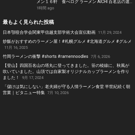
メン１６軒 食べログ ラーメン AICHI 百名店の選
出店から札幌白味噌ラーメン、好来系薬膳味噌ら
1時間 ago
ーめんなどおすすめの１６軒
最もよく見られた投稿
日本顎咬合学会関東甲信越支部学術大会宣伝動画
11月 29, 2024
炒飯がおすすめのラーメン屋！#札幌グルメ #北海道グルメ #グルメ
11月 16, 2025
竹岡ラーメンの衝撃 #shorts #ramennoodles
7月 6, 2026
【登山】四国百名山の塔丸に登ってきました。笹の稜線に、秋風が
吹いていました。山頂では自家製オリジナルカップラーメンを作り
ました！
9月 17, 2024
「儲けは気にしない」老夫婦が守る人情ラーメン食堂 半世紀続く朝
営業｜ピタニュー特集
7月 10, 2026