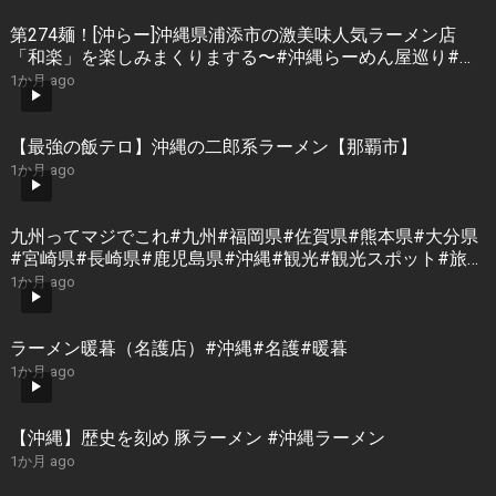
第274麺！[沖らー]沖縄県浦添市の激美味人気ラーメン店
「和楽」を楽しみまくりまする〜#沖縄らーめん屋巡り#シ
ョート動画
1か月 ago
【最強の飯テロ】沖縄の二郎系ラーメン【那覇市】
1か月 ago
九州ってマジでこれ#九州#福岡県#佐賀県#熊本県#大分県
#宮崎県#長崎県#鹿児島県#沖縄#観光#観光スポット#旅行
#日常
1か月 ago
ラーメン暖暮（名護店）#沖縄#名護#暖暮
1か月 ago
【沖縄】歴史を刻め 豚ラーメン #沖縄ラーメン
1か月 ago