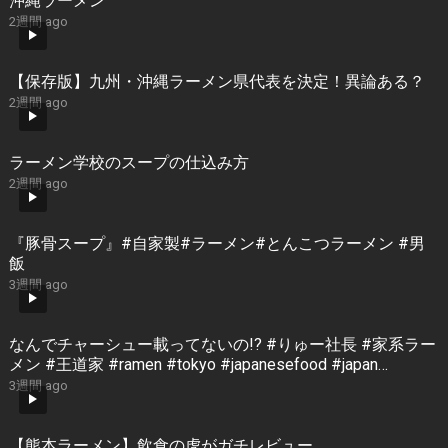
沖縄ラーメン
2週間 ago
【保存版】九州・沖縄ラーメン県代表を決定！異論ある？
2週間 ago
ラーメン学校のスープの仕込み方
2週間 ago
『豚骨スープ』#自家製#ラーメン#とんこつラーメン #男
飯
3週間 ago
なんでチャーシュー載ってないの!? #りゅー社長 #家系ラー
メン #王道家 #ramen #tokyo #japanesefood #japan
#noodles
3週間 ago
【熊本ラーメン】飲食の虎がガチレビュー