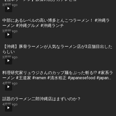
3週間 ago
中部にあるレベルの高い博多とんこつラーメン！ #沖縄ラ
ーメン #沖縄グルメ #沖縄ランチ
3週間 ago
【沖縄】豚骨ラーメンが人気なラーメン店が3店舗目出した
らしい
3週間 ago
料理研究家リュウジさんのカップ麺をぶった斬る!? #家系ラ
ーメン #王道家 #ramen #清水裕正 #japanesefood #japan
#noodles
4週間 ago
話題のラーメン二郎沖縄店はまずいのか？
4週間 ago