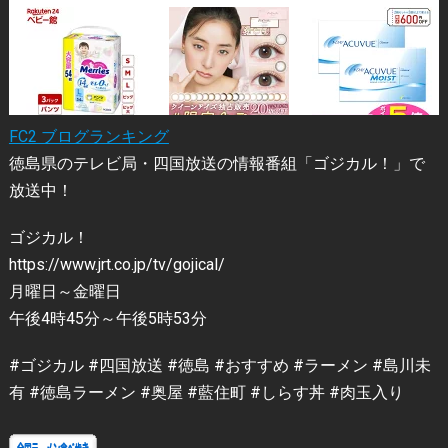
FC2 ブログランキング
徳島県のテレビ局・四国放送の情報番組「ゴジカル！」で
放送中！
ゴジカル！
https://www.jrt.co.jp/tv/gojical/
月曜日～金曜日
午後4時45分～午後5時53分
#ゴジカル #四国放送 #徳島 #おすすめ #ラーメン #島川未
有 #徳島ラーメン #奥屋 #藍住町 #しらす丼 #肉玉入り