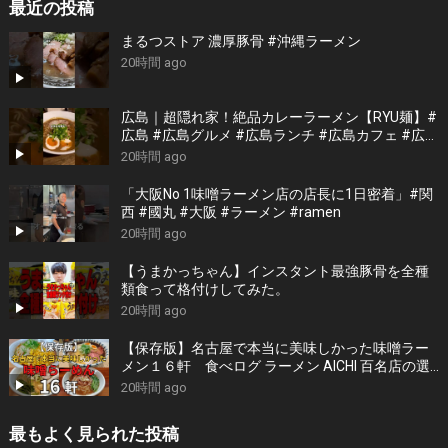
最近の投稿
まるつストア 濃厚豚骨 #沖縄ラーメン
20時間 ago
広島｜超隠れ家！絶品カレーラーメン【RYU麺】#
広島 #広島グルメ #広島ランチ #広島カフェ #広島
ディナー #japanesefood #japantrip #hiroshima
20時間 ago
「大阪No 1味噌ラーメン店の店長に1日密着」#関
西 #國丸 #大阪 #ラーメン #ramen
20時間 ago
【うまかっちゃん】インスタント最強豚骨を全種
類食って格付けしてみた。
20時間 ago
【保存版】名古屋で本当に美味しかった味噌ラー
メン１６軒 食べログ ラーメン AICHI 百名店の選
出店から札幌白味噌ラーメン、好来系薬膳味噌ら
20時間 ago
ーめんなどおすすめの１６軒
最もよく見られた投稿