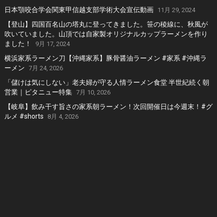
日本顎咬合学会関東甲信越支部学術大会宣伝動画
11月 29, 2024
【登山】四国百名山の塔丸に登ってきました。笹の稜線に、秋風が
吹いていました。山頂では自家製オリジナルカップラーメンを作り
ました！
9月 17, 2024
横浜家系ラーメン刀【沖縄家系】豚骨醤油ラーメン #家系 #沖縄ラ
ーメン
7月 24, 2026
「儲けは気にしない」老夫婦が守る人情ラーメン食堂 半世紀続く朝
営業｜ピタニュー特集
7月 10, 2026
【岐阜】飲み干す旨さの家系朝ラーメン！次回開催日は今週末！#グ
ルメ #shorts
8月 4, 2026