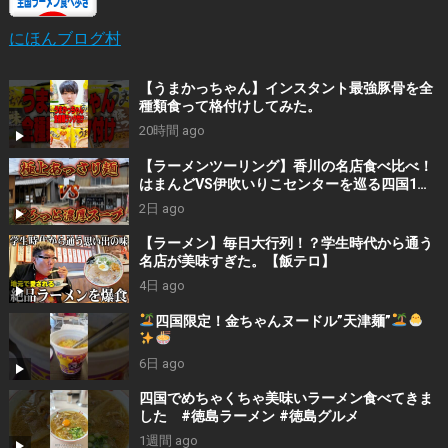
にほんブログ村
【うまかっちゃん】インスタント最強豚骨を全
種類食って格付けしてみた。
20時間 ago
【ラーメンツーリング】香川の名店食べ比べ！
はまんどVS伊吹いりこセンターを巡る四国1泊2
日旅
2日 ago
【ラーメン】毎日大行列！？学生時代から通う
名店が美味すぎた。【飯テロ】
4日 ago
四国限定！金ちゃんヌードル”天津麺”
6日 ago
四国でめちゃくちゃ美味いラーメン食べてきま
した #徳島ラーメン #徳島グルメ
1週間 ago