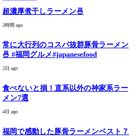
超濃厚煮干しラーメン🍜
2時間 ago
常に大行列のコスパ抜群豚骨ラーメン
🍜 #福岡グルメ#japanesefood
2日 ago
食べないと損！直系以外の神家系ラー
メン7選
4日 ago
福岡で感動した豚骨ラーメンベスト７