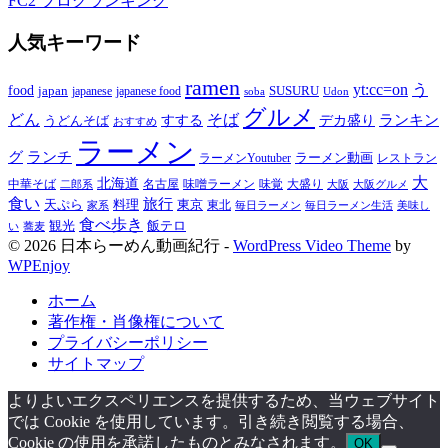
FC2 ブログランキング
人気キーワード
ramen
yt:cc=on
う
food
japan
japanese food
SUSURU
japanese
soba
Udon
グルメ
どん
そば
すする
デカ盛り
ランキン
うどんそば
おすすめ
ラーメン
グ
ランチ
ラーメン動画
ラーメンYoutuber
レストラン
大
北海道
中華そば
名古屋
味噌ラーメン
大盛り
味覚
大阪
二郎系
大阪グルメ
食い
旅行
天ぷら
料理
東京
東北
家系
毎日ラーメン
毎日ラーメン生活
美味し
食べ歩き
飯テロ
観光
い
蕎麦
© 2026 日本らーめん動画紀行 -
WordPress Video Theme
by
WPEnjoy
ホーム
著作権・肖像権について
プライバシーポリシー
サイトマップ
よりよいエクスペリエンスを提供するため、当ウェブサイト
では Cookie を使用しています。引き続き閲覧する場合、
Cookie の使用を承諾したものとみなされます。
OK