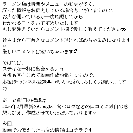
ラーメン店は時間やメニューの変更が多く、
誤った情報をお伝えしている場合もございますので、
お店が開いているか一度確認してから
行かれるコトをおすすめいたします。
もし間違えていたらコメント欄で優しく教えてください🥹
皆さまから前向きなコメント頂ければめちゃ励みになります
☺️
厳しいコメントは泣いちゃいます🥺
ではでは、
ステキな一杯に出会えるよう…
今後も真心こめて動画作成頑張りますので、
応援(チャンネル登録🔔andいいね👍)よろしくお願いします
♡︎
※ この動画の構成は、
2026年2月最新のGoogle、食べログなどの口コミに独自の感
想も加え、作成させていただいております✨
今回、
動画でお伝えしたお店の情報はコチラです↓