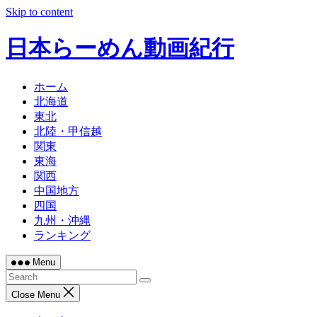
Skip to content
日本らーめん動画紀行
ホーム
北海道
東北
北陸・甲信越
関東
東海
関西
中国地方
四国
九州・沖縄
ランキング
Menu
Close Menu