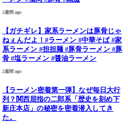
2週間 ago
【ガチギレ】家系ラーメンは豚骨じゃ
ねぇんだよ！#ラーメン #中華そば #家
系ラーメン #担担麺 #豚骨ラーメン #豚
骨 #塩ラーメン #醤油ラーメン
2週間 ago
【ラーメン密着第一弾】なぜ毎日大行
列？関西屈指の二郎系「歴史を刻め下
新庄本店」の秘密を密着潜入してき
た。