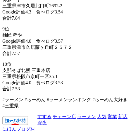
三重県津市久居北口町2692-2
Google評価4.3 食べログ3.54
合計7.84
9位
麺匠 粋や
Google評価4.0 食べログ3.57
三重県津市久居藤ヶ丘町２５７２
合計7.57
10位
支那そば北熊 三重本店
三重県松阪市京町一区35-1
Google評価4.0 食べログ3.53
合計7.53
#ラーメン #らーめん #ラーメンランキング #らーめん大好き
#三重県
すする
チェーン店
ラーメン
人気
営業
新店
深夜
にほんブログ村