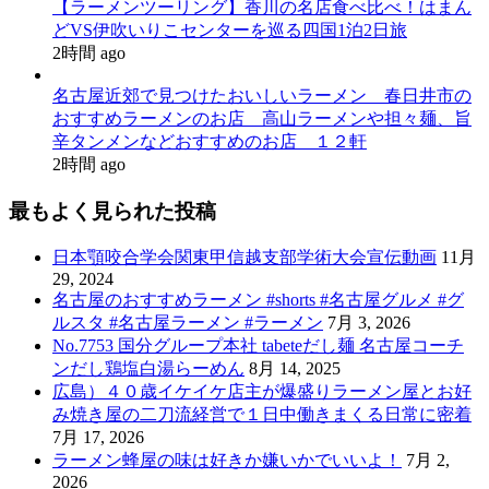
【ラーメンツーリング】香川の名店食べ比べ！はまん
どVS伊吹いりこセンターを巡る四国1泊2日旅
2時間 ago
名古屋近郊で見つけたおいしいラーメン 春日井市の
おすすめラーメンのお店 高山ラーメンや担々麺、旨
辛タンメンなどおすすめのお店 １２軒
2時間 ago
最もよく見られた投稿
日本顎咬合学会関東甲信越支部学術大会宣伝動画
11月
29, 2024
名古屋のおすすめラーメン #shorts #名古屋グルメ #グ
ルスタ #名古屋ラーメン #ラーメン
7月 3, 2026
No.7753 国分グループ本社 tabeteだし麺 名古屋コーチ
ンだし鶏塩白湯らーめん
8月 14, 2025
広島）４０歳イケイケ店主が爆盛りラーメン屋とお好
み焼き屋の二刀流経営で１日中働きまくる日常に密着
7月 17, 2026
ラーメン蜂屋の味は好きか嫌いかでいいよ！
7月 2,
2026