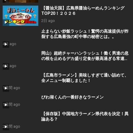
#japantrip #hiroshima
【醤油天国】広島県醤油らーめんランキング
TOP20！２０２６
2日 ago
止まらない炒飯ラッシュ！驚愕の高速提供が炸
裂する広島最強の町中華の秘密とは。。
4日 ago
岡山）超絶チャーハンラッシュ！働く男達の息
の根を止めるデカ盛り定食が最高過ぎる常連殺
到ラーメン食堂
6日 ago
【広島市ラーメン】美味しすぎて通い詰めて、
全メニュー制覇しました！
1週間 ago
びわ湖くんの一番好きなラーメン
1週間 ago
【保存版】中国地方ラーメン県代表を決定！異
論ある？
2週間 ago