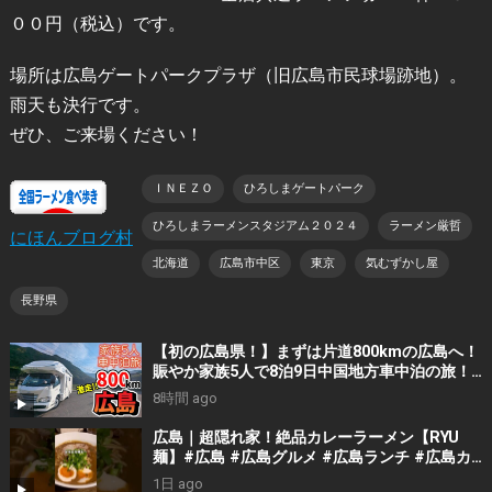
００円（税込）です。
場所は広島ゲートパークプラザ（旧広島市民球場跡地）。
雨天も決行です。
ぜひ、ご来場ください！
ＩＮＥＺＯ
ひろしまゲートパーク
ひろしまラーメンスタジアム２０２４
ラーメン厳哲
にほんブログ村
北海道
広島市中区
東京
気むずかし屋
長野県
【初の広島県！】まずは片道800kmの広島へ！
賑やか家族5人で8泊9日中国地方車中泊の旅！
#1｜風情溢れる尾道と家族大絶賛のご当地ラー
8時間 ago
メン｜高規格なりんくうRVパーク＜キャンピン
グカーで全国制覇！＞
広島｜超隠れ家！絶品カレーラーメン【RYU
麺】#広島 #広島グルメ #広島ランチ #広島カ
フェ #広島ディナー #japanesefood
1日 ago