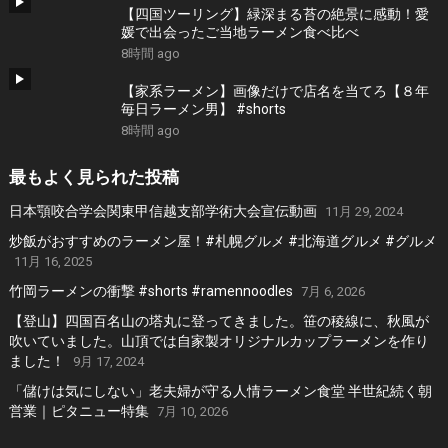
【四国ツーリング】緑深まる苔の絶景に感動！愛
媛で出会ったご当地ラーメン食べ比べ
8時間 ago
【家系ラーメン】画像だけで店名を当てろ【８年
毎日ラーメン男】 #shorts
8時間 ago
最もよく見られた投稿
日本顎咬合学会関東甲信越支部学術大会宣伝動画
11月 29, 2024
炒飯がおすすめのラーメン屋！#札幌グルメ #北海道グルメ #グルメ
11月 16, 2025
竹岡ラーメンの衝撃 #shorts #ramennoodles
7月 6, 2026
【登山】四国百名山の塔丸に登ってきました。笹の稜線に、秋風が
吹いていました。山頂では自家製オリジナルカップラーメンを作り
ました！
9月 17, 2024
「儲けは気にしない」老夫婦が守る人情ラーメン食堂 半世紀続く朝
営業｜ピタニュー特集
7月 10, 2026