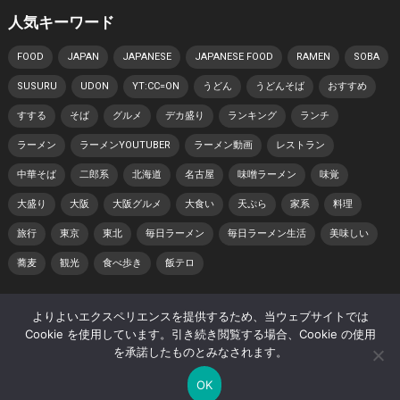
人気キーワード
FOOD
JAPAN
JAPANESE
JAPANESE FOOD
RAMEN
SOBA
SUSURU
UDON
YT:CC=ON
うどん
うどんそば
おすすめ
すする
そば
グルメ
デカ盛り
ランキング
ランチ
ラーメン
ラーメンYOUTUBER
ラーメン動画
レストラン
中華そば
二郎系
北海道
名古屋
味噌ラーメン
味覚
大盛り
大阪
大阪グルメ
大食い
天ぷら
家系
料理
旅行
東京
東北
毎日ラーメン
毎日ラーメン生活
美味しい
蕎麦
観光
食べ歩き
飯テロ
よりよいエクスペリエンスを提供するため、当ウェブサイトでは
© 2026 日本らーめん動画紀行 -
WordPress Video Theme
by
Cookie を使用しています。引き続き閲覧する場合、Cookie の使用
WPEnjoy
を承諾したものとみなされます。
ホーム
著作権・肖像権について
プライバシーポリシー
OK
サイトマップ