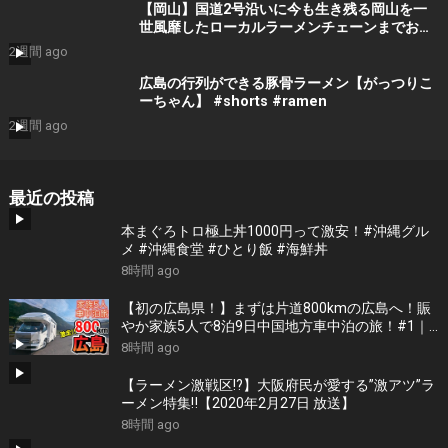
【岡山】国道2号沿いに今も生き残る岡山を一
世風靡したローカルラーメンチェーンまでお昼
ご飯を食べにいくだけのツーリング【ラーメン
2週間 ago
大統領】
広島の行列ができる豚骨ラーメン【がっつりこ
ーちゃん】 #shorts #ramen
2週間 ago
最近の投稿
本まぐろトロ極上丼1000円って激安！#沖縄グル
メ #沖縄食堂 #ひとり飯 #海鮮丼
8時間 ago
【初の広島県！】まずは片道800kmの広島へ！賑
やか家族5人で8泊9日中国地方車中泊の旅！#1｜
風情溢れる尾道と家族大絶賛のご当地ラーメン｜
8時間 ago
高規格なりんくうRVパーク＜キャンピングカーで
全国制覇！＞
【ラーメン激戦区!?】大阪府民が愛する”激アツ”ラ
ーメン特集‼︎【2020年2月27日 放送】
8時間 ago