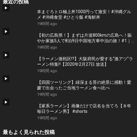
最近の投稿
本まぐろトロ極上丼1000円って激安！#沖縄グル
メ #沖縄食堂 #ひとり飯 #海鮮丼
19時間 ago
【初の広島県！】まずは片道800kmの広島へ！賑
やか家族5人で8泊9日中国地方車中泊の旅！#1｜
風情溢れる尾道と家族大絶賛のご当地ラーメン｜
19時間 ago
高規格なりんくうRVパーク＜キャンピングカーで
全国制覇！＞
【ラーメン激戦区!?】大阪府民が愛する”激アツ”ラ
ーメン特集‼︎【2020年2月27日 放送】
19時間 ago
【四国ツーリング】緑深まる苔の絶景に感動！愛
媛で出会ったご当地ラーメン食べ比べ
19時間 ago
【家系ラーメン】画像だけで店名を当てろ【８年
毎日ラーメン男】 #shorts
19時間 ago
最もよく見られた投稿