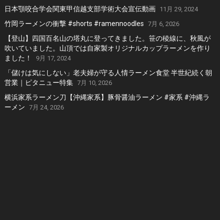
日本顎咬合学会関東甲信越支部学術大会宣伝動画
11月 29, 2024
竹岡ラーメンの衝撃 #shorts #ramennoodles
7月 6, 2026
【登山】四国百名山の塔丸に登ってきました。笹の稜線に、秋風が
吹いていました。山頂では自家製オリジナルカップラーメンを作り
ました！
9月 17, 2024
「儲けは気にしない」老夫婦が守る人情ラーメン食堂 半世紀続く朝
営業｜ピタニュー特集
7月 10, 2026
横浜家系ラーメン刀【沖縄家系】豚骨醤油ラーメン #家系 #沖縄ラ
ーメン
7月 24, 2026