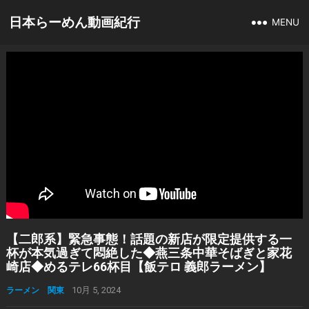
日本らーめん動画紀行
MENU
【二郎系】緊急事態！話題の新店が限定提供する一
杯が本気過ぎて悶絶した◆燕三条中華そばぎと家花
崎店◆めるテレ66杯目【飯テロ 義郎ラーメン】
ラーメン 関東
10月 5, 2024