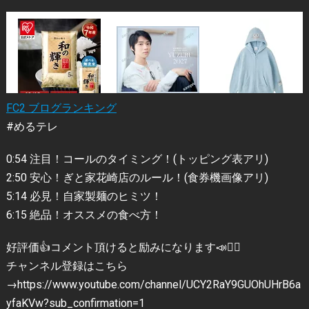
FC2 ブログランキング
#めるテレ
0:54 注目！コールのタイミング！(トッピング表アリ)
2:50 安心！ぎと家花崎店のルール！(食券機画像アリ)
5:14 必見！自家製麺のヒミツ！
6:15 絶品！オススメの食べ方！
好評価👍コメント頂けると励みになります📣🙋‍♀️
チャンネル登録はこちら
→https://www.youtube.com/channel/UCY2RaY9GUOhUHrB6a
yfaKVw?sub_confirmation=1