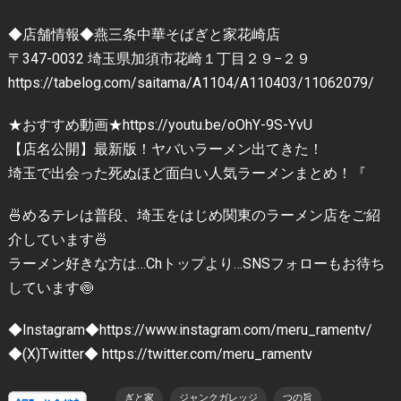
◆店舗情報◆燕三条中華そばぎと家花崎店
〒347-0032 埼玉県加須市花崎１丁目２９−２９
https://tabelog.com/saitama/A1104/A110403/11062079/
★おすすめ動画★https://youtu.be/oOhY-9S-YvU
【店名公開】最新版！ヤバいラーメン出てきた！
埼玉で出会った死ぬほど面白い人気ラーメンまとめ！『
🍜めるテレは普段、埼玉をはじめ関東のラーメン店をご紹
介しています🍜
ラーメン好きな方は…Chトップより…SNSフォローもお待ち
しています🍥
◆Instagram◆https://www.instagram.com/meru_ramentv/
◆(X)Twitter◆ https://twitter.com/meru_ramentv
ぎと家
ジャンクガレッジ
つの旨