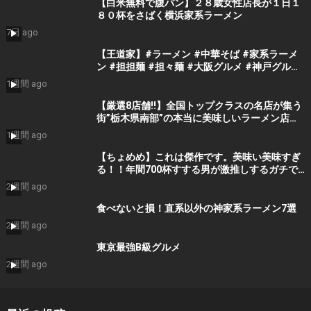
【白米無料で腹パン】２８歳女性店長が１日１
８０杯をさばく横浜家系ラーメン
7日 ago
【王道家】#ラーメン #中華そば #家系ラーメ
ン #担担麺 #担々麺 #大阪グルメ #神戸グルメ
#ramen #ramennoodls
1週間 ago
【厳選8店舗!!】全国トップクラスの名店が集う
街”栃木県南部”の本当に美味しいラーメン店を
教えます【栃木ラーメン】
1週間 ago
【ちょめめ】これは傑作です。美味い美味すぎ
る！！年間700杯すする男が激推しするガチで
美味い塩ラーメン。をすする らーめん とうか
2週間 ago
んや【飯テロ】SUSURU TV.第3322回
食べないと損！直系以外の神家系ラーメン7選
2週間 ago
東京最強B級グルメ
2週間 ago