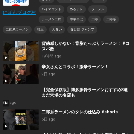
ハイマウント
めるテレ
ラーメン
にほんブログ村
ラーメン二郎
中華そば
二郎
二郎系
二郎系ラーメン
埼玉
大食い
春日部 ジャンプ
背徳感しかない！背脂たっぷりラーメン！ #コ
スパ飯
19時間 ago
辛女さんとコラボ！激辛ラーメン！
2日 ago
【完全保存版】博多豚骨ラーメンおすすめ8選
まだ穴場の名店も
3日 ago
二郎系ラーメンのタレの仕込み #shorts
5日 ago