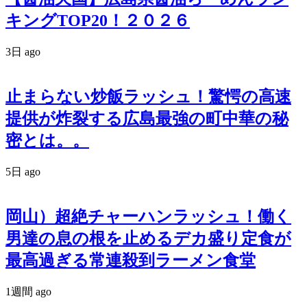
キングTOP20！２０２６
3日 ago
止まらない炒飯ラッシュ！驚愕の高速
提供が炸裂する広島最強の町中華の秘
密とは。。
5日 ago
岡山）超絶チャーハンラッシュ！働く
男達の息の根を止めるデカ盛り定食が
最高過ぎる常連殺到ラーメン食堂
1週間 ago