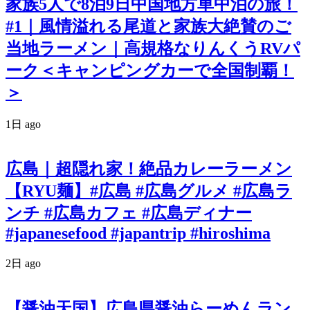
家族5人で8泊9日中国地方車中泊の旅！
#1｜風情溢れる尾道と家族大絶賛のご
当地ラーメン｜高規格なりんくうRVパ
ーク＜キャンピングカーで全国制覇！
＞
1日 ago
広島｜超隠れ家！絶品カレーラーメン
【RYU麺】#広島 #広島グルメ #広島ラ
ンチ #広島カフェ #広島ディナー
#japanesefood #japantrip #hiroshima
2日 ago
【醤油天国】広島県醤油らーめんラン