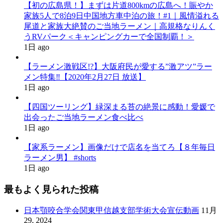
【初の広島県！】まずは片道800kmの広島へ！賑やか
家族5人で8泊9日中国地方車中泊の旅！#1｜風情溢れる
尾道と家族大絶賛のご当地ラーメン｜高規格なりんく
うRVパーク＜キャンピングカーで全国制覇！＞
1日 ago
【ラーメン激戦区!?】大阪府民が愛する”激アツ”ラー
メン特集‼︎【2020年2月27日 放送】
1日 ago
【四国ツーリング】緑深まる苔の絶景に感動！愛媛で
出会ったご当地ラーメン食べ比べ
1日 ago
【家系ラーメン】画像だけで店名を当てろ【８年毎日
ラーメン男】 #shorts
1日 ago
最もよく見られた投稿
日本顎咬合学会関東甲信越支部学術大会宣伝動画
11月
29, 2024