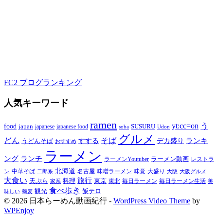
FC2 ブログランキング
人気キーワード
ramen
yt:cc=on
う
food
japan
japanese food
SUSURU
japanese
soba
Udon
グルメ
どん
そば
すする
デカ盛り
ランキ
うどんそば
おすすめ
ラーメン
ング
ランチ
ラーメン動画
ラーメンYoutuber
レストラ
北海道
ン
中華そば
名古屋
味噌ラーメン
大盛り
味覚
大阪
二郎系
大阪グルメ
大食い
旅行
天ぷら
料理
東京
東北
家系
毎日ラーメン
毎日ラーメン生活
美
食べ歩き
飯テロ
観光
味しい
蕎麦
© 2026 日本らーめん動画紀行 -
WordPress Video Theme
by
WPEnjoy