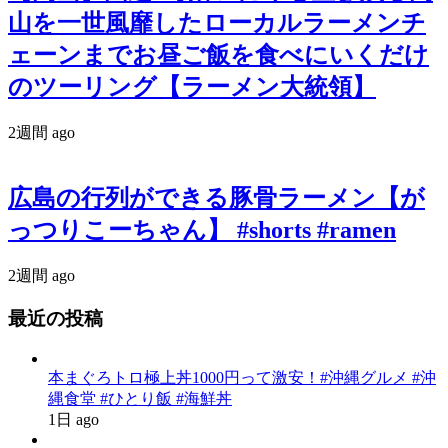
山を一世風靡したローカルラーメンチ
ェーンまでお昼ご飯を食べにいくだけ
のツーリング【ラーメン大統領】
2週間 ago
広島の行列ができる豚骨ラーメン【が
っつりこーちゃん】 #shorts #ramen
2週間 ago
最近の投稿
本まぐろトロ極上丼1000円って激安！#沖縄グルメ #沖
縄食堂 #ひとり飯 #海鮮丼
1日 ago