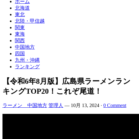
ホーム
北海道
東北
北陸・甲信越
関東
東海
関西
中国地方
四国
九州・沖縄
ランキング
【令和6年8月版】広島県ラーメンラン
キングTOP20！これぞ尾道！
ラーメン 中国地方
管理人
—
10月 13, 2024
·
0 Comment