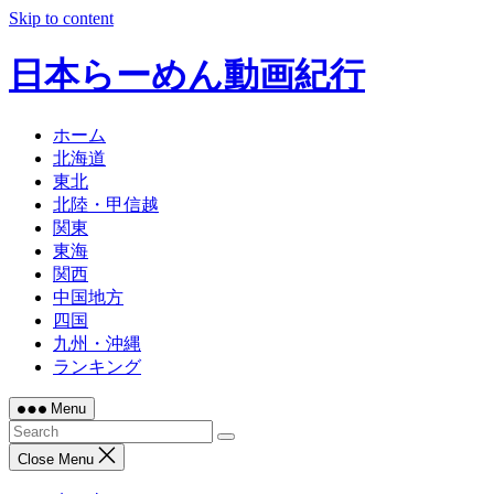
Skip to content
日本らーめん動画紀行
ホーム
北海道
東北
北陸・甲信越
関東
東海
関西
中国地方
四国
九州・沖縄
ランキング
Menu
Close Menu