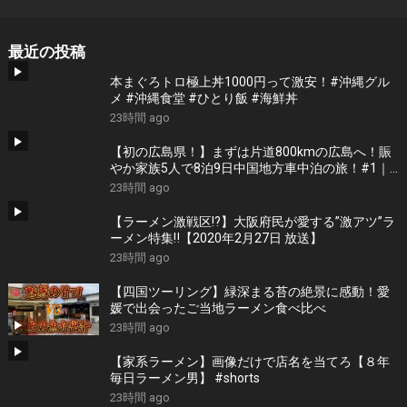
最近の投稿
本まぐろトロ極上丼1000円って激安！#沖縄グル
メ #沖縄食堂 #ひとり飯 #海鮮丼
23時間 ago
【初の広島県！】まずは片道800kmの広島へ！賑
やか家族5人で8泊9日中国地方車中泊の旅！#1｜
風情溢れる尾道と家族大絶賛のご当地ラーメン｜
23時間 ago
高規格なりんくうRVパーク＜キャンピングカーで
全国制覇！＞
【ラーメン激戦区!?】大阪府民が愛する”激アツ”ラ
ーメン特集‼︎【2020年2月27日 放送】
23時間 ago
【四国ツーリング】緑深まる苔の絶景に感動！愛
媛で出会ったご当地ラーメン食べ比べ
23時間 ago
【家系ラーメン】画像だけで店名を当てろ【８年
毎日ラーメン男】 #shorts
23時間 ago