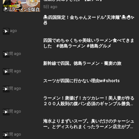
5日 ago
🏝四国限定！金ちゃんヌードル”天津麺”🏝🐣✨
🍜
7日 ago
四国でめちゃくちゃ美味いラーメン食べてきま
した #徳島ラーメン #徳島グルメ
1週間 ago
新幹線で四国。徳島ラーメン・蕎麦の旅
1週間 ago
スーツが四国に行かない理由w#shorts
2週間 ago
ラーメン！唐揚げ！カツカレー！美人妻が作る
２００人殺到の腹パン必須のギャンブル勝負め
し食堂がスゴすぎた。。
2週間 ago
海水よりまずいスープ。臭いだけのチャーシュ
ー。とディスられまくったラーメン店主がブチ
ギレた結果・・
2週間 ago