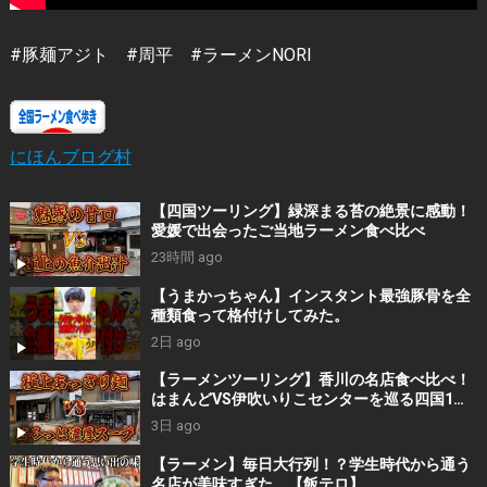
#豚麺アジト #周平 #ラーメンNORI
にほんブログ村
【四国ツーリング】緑深まる苔の絶景に感動！
愛媛で出会ったご当地ラーメン食べ比べ
23時間 ago
【うまかっちゃん】インスタント最強豚骨を全
種類食って格付けしてみた。
2日 ago
【ラーメンツーリング】香川の名店食べ比べ！
はまんどVS伊吹いりこセンターを巡る四国1泊2
日旅
3日 ago
【ラーメン】毎日大行列！？学生時代から通う
名店が美味すぎた。【飯テロ】