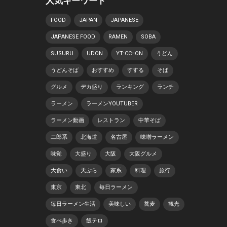
人気キーワード
FOOD
JAPAN
JAPANESE
JAPANESE FOOD
RAMEN
SOBA
SUSURU
UDON
YT:CC=ON
うどん
うどんそば
おすすめ
すする
そば
グルメ
デカ盛り
ランキング
ランチ
ラーメン
ラーメンYOUTUBER
ラーメン動画
レストラン
中華そば
二郎系
北海道
名古屋
味噌ラーメン
味覚
大盛り
大阪
大阪グルメ
大食い
天ぷら
家系
料理
旅行
東京
東北
毎日ラーメン
毎日ラーメン生活
美味しい
蕎麦
観光
食べ歩き
飯テロ