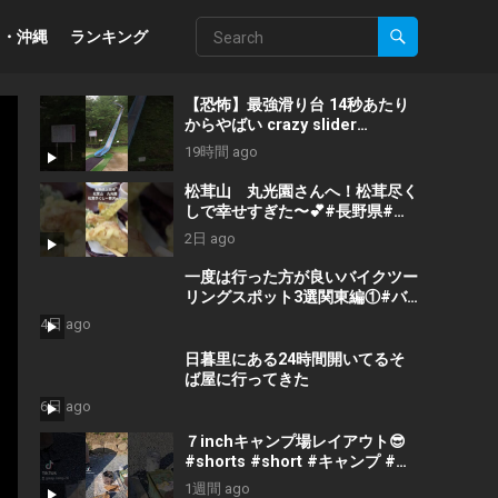
州・沖縄
ランキング
【恐怖】最強滑り台 14秒あたり
からやばい crazy slider
Japanese amazing sliedr
19時間 ago
松茸山 丸光園さんへ！松茸尽く
しで幸せすぎた〜💕#長野県#上
田市#松茸山#丸光園#松茸#松茸
2日 ago
尽くし#贅沢#美味しい#ランチ#
楽しい人生 #楽しい1日 #おばち
一度は行った方が良いバイクツー
ゃん #fun #美味しいランチ
リングスポット3選関東編①#バ
イクツーリング#バイク#バイク
4日 ago
初心者#バイクチャンネル#バイ
クランキング#バイクランキング
日暮里にある24時間開いてるそ
#motorcycle#japantravel
ば屋に行ってきた
6日 ago
７inchキャンプ場レイアウト😎
#shorts #short #キャンプ #ア
ウトドア #ソロキャンプ #ファミ
1週間 ago