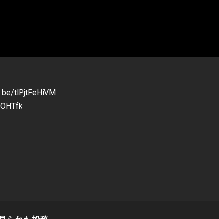
tlPjtFeHiVM
3OHTfk