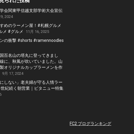
見られた投稿
学会関東甲信越支部学術大会宣伝
9, 2024
すめのラーメン屋！#札幌グルメ
ルメ #グルメ
11月 16, 2025
衝撃 #shorts #ramennoodles
国百名山の塔丸に登ってきまし
線に、秋風が吹いていました。山
製オリジナルカップラーメンを作
9月 17, 2024
にしない」老夫婦が守る人情ラー
半世紀続く朝営業｜ピタニュー特集
6
FC2 ブログランキング