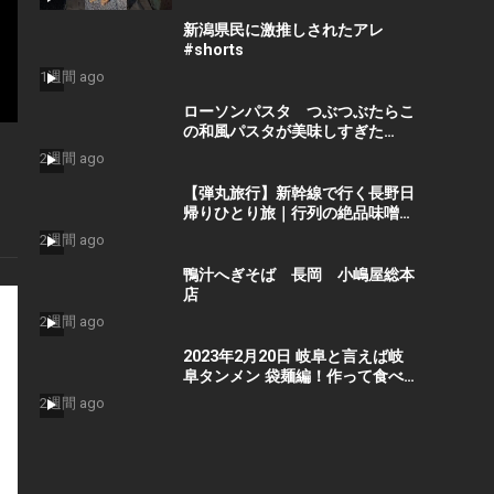
キャン #dod #焚き火 #youtube
#espcampchannel
新潟県民に激推しされたアレ
#shorts
1週間 ago
ローソンパスタ つぶつぶたらこ
の和風パスタが美味しすぎた
#food
2週間 ago
【弾丸旅行】新幹線で行く長野日
帰りひとり旅｜行列の絶品味噌ラ
ーメン・善光寺参拝・極上サウナ
2週間 ago
と戸隠そばを1日で遊び尽くす！
鴨汁へぎそば 長岡 小嶋屋総本
店
2週間 ago
2023年2月20日 岐阜と言えば岐
阜タンメン 袋麺編！作って食べ
よう！おうちご飯
2週間 ago