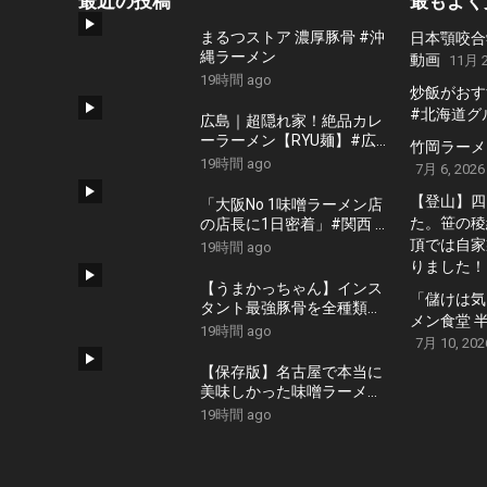
最近の投稿
最もよく
まるつストア 濃厚豚骨 #沖
日本顎咬合
縄ラーメン
動画
11月 2
19時間 ago
炒飯がおす
#北海道グ
広島｜超隠れ家！絶品カレ
ーラーメン【RYU麺】#広
竹岡ラーメンの
島 #広島グルメ #広島ラン
19時間 ago
7月 6, 2026
チ #広島カフェ #広島ディ
ナー #japanesefood
【登山】四
「大阪No 1味噌ラーメン店
#japantrip #hiroshima
た。笹の稜
の店長に1日密着」#関西 #
國丸 #大阪 #ラーメン
頂では自家
19時間 ago
#ramen
りました！
【うまかっちゃん】インス
「儲けは気
タント最強豚骨を全種類食
メン食堂 
って格付けしてみた。
19時間 ago
7月 10, 202
【保存版】名古屋で本当に
美味しかった味噌ラーメン
１６軒 食べログ ラーメン
19時間 ago
AICHI 百名店の選出店から
札幌白味噌ラーメン、好来
系薬膳味噌らーめんなどお