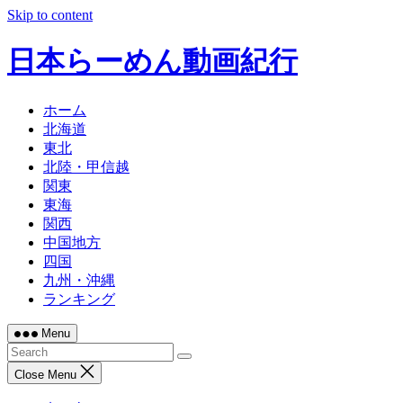
Skip to content
日本らーめん動画紀行
ホーム
北海道
東北
北陸・甲信越
関東
東海
関西
中国地方
四国
九州・沖縄
ランキング
Menu
Close Menu