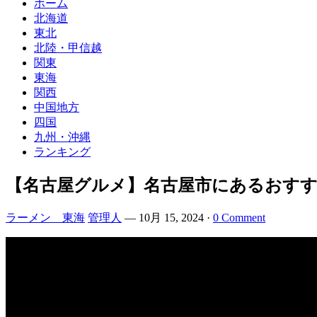
ホーム
北海道
東北
北陸・甲信越
関東
東海
関西
中国地方
四国
九州・沖縄
ランキング
【名古屋グルメ】名古屋市にあるおすすめ家系
ラーメン 東海
管理人
—
10月 15, 2024
·
0 Comment