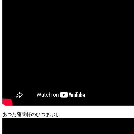
あつた蓬莱軒のひつまぶし