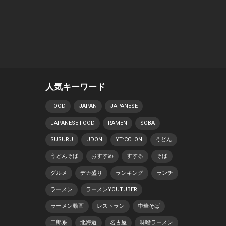
人気キーワード
FOOD
JAPAN
JAPANESE
JAPANESE FOOD
RAMEN
SOBA
SUSURU
UDON
YT:CC=ON
うどん
うどんそば
おすすめ
すする
そば
グルメ
デカ盛り
ランキング
ランチ
ラーメン
ラーメンYOUTUBER
ラーメン動画
レストラン
中華そば
二郎系
北海道
名古屋
味噌ラーメン