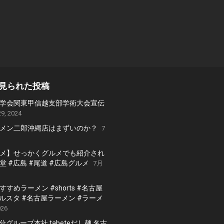
見られた投稿
学会関東甲信越支部学術大会宣伝
9, 2024
メン二郎沖縄店はまずいのか？
7
メ】せっかくグルメでも紹介され
 #広島 #尾道 #広島グルメ
7月
すめラーメン #shorts #名古屋
グルスタ #名古屋ラーメン #ラーメ
026
 国分グループ本社 tabeteだし麺 名古