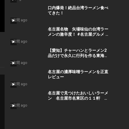
BEST RAMEN
口内爆発！絶品台湾ラーメン食べ
てきた！
1週間 ago
名古屋名物 矢場味仙の台湾ラー
メンの激辛度！ #名古屋グルメ #
ラーメン #名古屋めし #グルメ #
1週間 ago
台湾ラーメン #松岡ひとみ#味仙
【愛知】チャーハンとラーメン2
品だけで永久に行列を作る東海最
強クラスのラーメン店が凄い
2週間 ago
名古屋の濃厚味噌ラーメンを正直
レビュー
2週間 ago
名古屋で見つけたおいしいラーメ
ン 名古屋市名東区の１１軒 人
気つけ麺から味噌ラーメン、担々
2週間 ago
麺、新ジャンルのクリア豚骨ラー
メンまでおすすめの１１軒