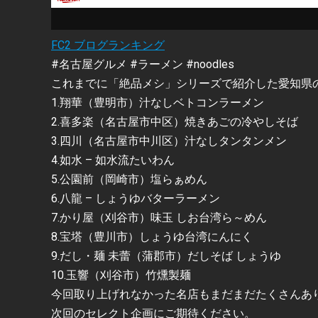
FC2 ブログランキング
#名古屋グルメ #ラーメン #noodles
これまでに「絶品メシ」シリーズで紹介した愛知県
1.翔華（豊明市）汁なしベトコンラーメン
2.喜多楽（名古屋市中区）焼きあごの冷やしそば
3.四川（名古屋市中川区）汁なしタンタンメン
4.如水 – 如水流たいわん
5.公園前（岡崎市）塩らぁめん
6.八龍 – しょうゆバターラーメン
7.かり屋（刈谷市）味玉 しお台湾ら～めん
8.宝塔（豊川市）しょうゆ台湾にんにく
9.だし・麺 未蕾（蒲郡市）だしそば しょうゆ
10.玉響（刈谷市）竹燻製麺
今回取り上げれなかった名店もまだまだたくさんあ
次回のセレクト企画にご期待ください。