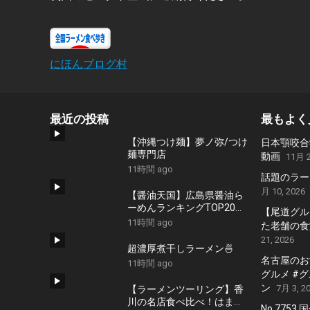
にほんブログ村
最近の投稿
最もよく
【沖縄つけ麺】夢ノ弥/つけ
日本顎咬合
麺専門店
動画
11月 2
11時間 ago
話題のラー
月 10, 2026
【醤油天国】広島県醤油ら
ーめんランキングTOP20！
【尾道グル
２０２６
11時間 ago
た老舗の食堂
21, 2026
超濃厚煮干しラーメン🍜
名古屋のおす
11時間 ago
グルメ #
ン
7月 3, 2
【ラーメンツーリング】香
川の名店食べ比べ！はまん
No.7753