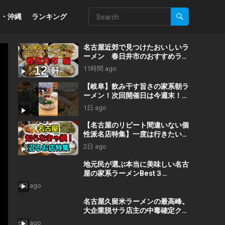
州・沖縄
ランキング
名古屋近郊で見つけたおいしいラ
ーメン 春日井市のおすすめラー
メンのお店 高山ラーメンや担々
11時間 ago
麺、旨辛タンメンなどおすすめの
お店 １２軒
【岐阜】飲み干す旨さの家系朝ラ
ーメン！次回開催日は今週末！#
グルメ #shorts
1日 ago
【名古屋のリピート間違いない個
性派名店特集】一度は行きたい沼
る名店4選/名古屋グルメ/名古屋
2日 ago
ランチ/名古屋ラーメン/Eating
and drinking in Nagoya, Japan
地元民が選ぶ本当に美味しい名古
屋の家系ラーメンBest３
#shorts #ラーメン #グルメ
4日 ago
名古屋久留米ラーメンの最高峰。
大企業脱サラ店主の中毒確定クサ
うま豚骨ラーメン店丨NAGOYA
6日 ago