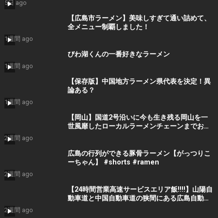
5日 ago
【広島市ラーメン】美味しすぎて通い詰めて、
全メニュー制覇しました！
1週間 ago
びわ湖くんの一番好きなラーメン
1週間 ago
【保存版】中国地方ラーメン県代表を決定！異
論ある？
1週間 ago
【岡山】国道2号沿いに今も生き残る岡山を一
世風靡したローカルラーメンチェーンまでお昼
ご飯を食べにいくだけのツーリング【ラーメン
2週間 ago
大統領】
広島の行列ができる豚骨ラーメン【がっつりこ
ーちゃん】 #shorts #ramen
2週間 ago
【24時間営業高速サービスエリア飯!!!!】山陽自
動車道と中国自動車道の狭間にある広島自動車
道、そこにある安佐サービスエリアの食堂は24
2週間 ago
時間やっているので早朝に食べてみた!!