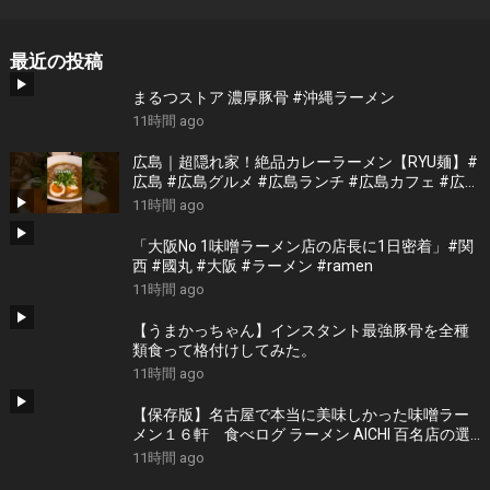
最近の投稿
まるつストア 濃厚豚骨 #沖縄ラーメン
11時間 ago
広島｜超隠れ家！絶品カレーラーメン【RYU麺】#
広島 #広島グルメ #広島ランチ #広島カフェ #広島
ディナー #japanesefood #japantrip #hiroshima
11時間 ago
「大阪No 1味噌ラーメン店の店長に1日密着」#関
西 #國丸 #大阪 #ラーメン #ramen
11時間 ago
【うまかっちゃん】インスタント最強豚骨を全種
類食って格付けしてみた。
11時間 ago
【保存版】名古屋で本当に美味しかった味噌ラー
メン１６軒 食べログ ラーメン AICHI 百名店の選
出店から札幌白味噌ラーメン、好来系薬膳味噌ら
11時間 ago
ーめんなどおすすめの１６軒