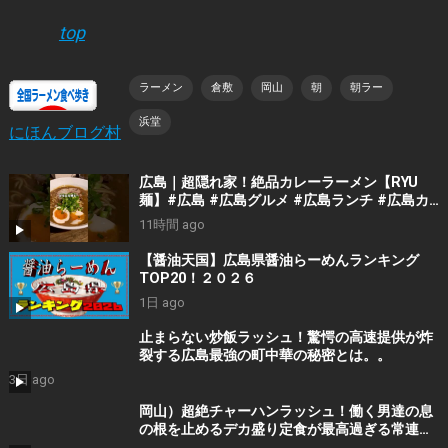
top
ラーメン
倉敷
岡山
朝
朝ラー
浜堂
にほんブログ村
広島｜超隠れ家！絶品カレーラーメン【RYU
麺】#広島 #広島グルメ #広島ランチ #広島カ
フェ #広島ディナー #japanesefood
11時間 ago
#japantrip #hiroshima
【醤油天国】広島県醤油らーめんランキング
TOP20！２０２６
1日 ago
止まらない炒飯ラッシュ！驚愕の高速提供が炸
裂する広島最強の町中華の秘密とは。。
3日 ago
岡山）超絶チャーハンラッシュ！働く男達の息
の根を止めるデカ盛り定食が最高過ぎる常連殺
到ラーメン食堂