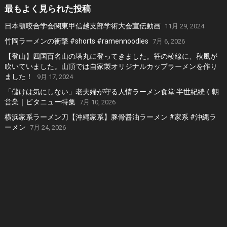
最もよく見られた投稿
日本顎咬合学会関東甲信越支部学術大会宣伝動画
11月 29, 2024
竹岡ラーメンの衝撃 #shorts #ramennoodles
7月 6, 2026
【登山】四国百名山の塔丸に登ってきました。笹の稜線に、秋風が
吹いていました。山頂では自家製オリジナルカップラーメンを作り
ました！
9月 17, 2024
「儲けは気にしない」老夫婦が守る人情ラーメン食堂 半世紀続く朝
営業｜ピタニュー特集
7月 10, 2026
横浜家系ラーメン刀【沖縄家系】豚骨醤油ラーメン #家系 #沖縄ラ
ーメン
7月 24, 2026