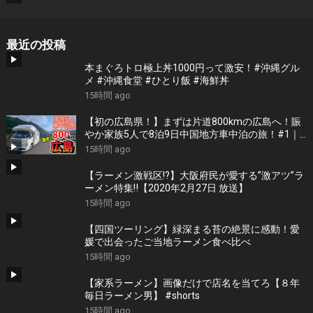
最近の投稿
本まぐろトロ極上丼1000円って激安！#沖縄グル
メ #沖縄食堂 #ひとり飯 #海鮮丼
15時間 ago
【初の広島県！】まずは片道800kmの広島へ！賑
やか家族5人で8泊9日中国地方車中泊の旅！#1｜
風情溢れる尾道と家族大絶賛のご当地ラーメン｜
15時間 ago
高規格なりんくうRVパーク＜キャンピングカーで
全国制覇！＞
【ラーメン激戦区!?】大阪府民が愛する”激アツ”ラ
ーメン特集‼︎【2020年2月27日 放送】
15時間 ago
【四国ツーリング】緑深まる苔の絶景に感動！愛
媛で出会ったご当地ラーメン食べ比べ
15時間 ago
【家系ラーメン】画像だけで店名を当てろ【８年
毎日ラーメン男】 #shorts
15時間 ago