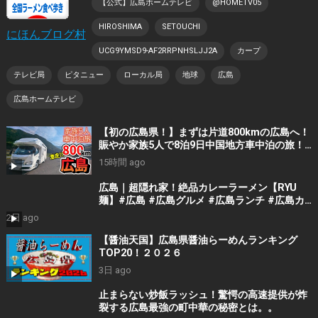
【公式】広島ホームテレビ
@HOMETV05
HIROSHIMA
SETOUCHI
にほんブログ村
UCG9YMSD9-AF2RRPNHSLJJ2A
カープ
テレビ局
ピタニュー
ローカル局
地球
広島
広島ホームテレビ
【初の広島県！】まずは片道800kmの広島へ！
賑やか家族5人で8泊9日中国地方車中泊の旅！
#1｜風情溢れる尾道と家族大絶賛のご当地ラー
15時間 ago
メン｜高規格なりんくうRVパーク＜キャンピン
グカーで全国制覇！＞
広島｜超隠れ家！絶品カレーラーメン【RYU
麺】#広島 #広島グルメ #広島ランチ #広島カ
フェ #広島ディナー #japanesefood
2日 ago
#japantrip #hiroshima
【醤油天国】広島県醤油らーめんランキング
TOP20！２０２６
3日 ago
止まらない炒飯ラッシュ！驚愕の高速提供が炸
裂する広島最強の町中華の秘密とは。。