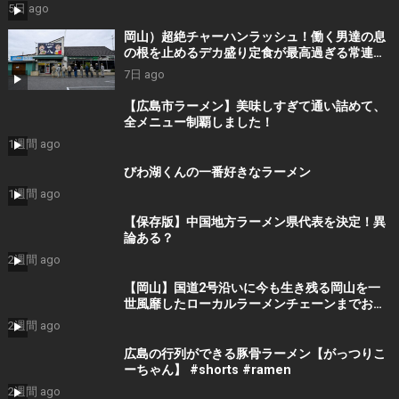
5日 ago
岡山）超絶チャーハンラッシュ！働く男達の息
の根を止めるデカ盛り定食が最高過ぎる常連殺
到ラーメン食堂
7日 ago
【広島市ラーメン】美味しすぎて通い詰めて、
全メニュー制覇しました！
1週間 ago
びわ湖くんの一番好きなラーメン
1週間 ago
【保存版】中国地方ラーメン県代表を決定！異
論ある？
2週間 ago
【岡山】国道2号沿いに今も生き残る岡山を一
世風靡したローカルラーメンチェーンまでお昼
ご飯を食べにいくだけのツーリング【ラーメン
2週間 ago
大統領】
広島の行列ができる豚骨ラーメン【がっつりこ
ーちゃん】 #shorts #ramen
2週間 ago