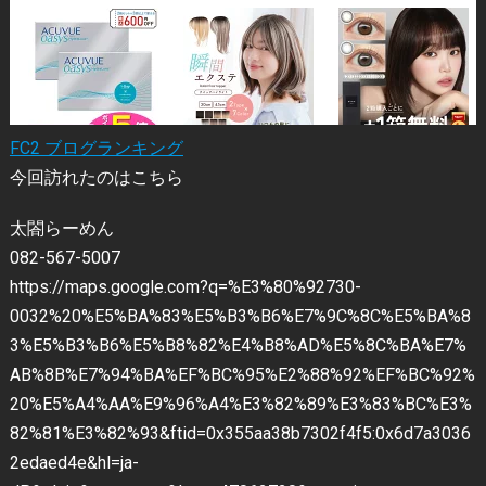
FC2 ブログランキング
今回訪れたのはこちら
太閤らーめん
082-567-5007
https://maps.google.com?q=%E3%80%92730-
0032%20%E5%BA%83%E5%B3%B6%E7%9C%8C%E5%BA%8
3%E5%B3%B6%E5%B8%82%E4%B8%AD%E5%8C%BA%E7%
AB%8B%E7%94%BA%EF%BC%95%E2%88%92%EF%BC%92%
20%E5%A4%AA%E9%96%A4%E3%82%89%E3%83%BC%E3%
82%81%E3%82%93&ftid=0x355aa38b7302f4f5:0x6d7a3036
2edaed4e&hl=ja-