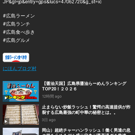
JP&gl=jp&entry=gps&lucs=47062720&g_st=ic
#広島ラーメン
#広島ランチ
#広島食べ歩き
#広島グルメ
にほんブログ村
【醤油天国】広島県醤油らーめんランキング
TOP20！２０２６
12時間 ago
止まらない炒飯ラッシュ！驚愕の高速提供が炸
裂する広島最強の町中華の秘密とは。。
3日 ago
岡山）超絶チャーハンラッシュ！働く男達の息