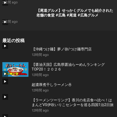
道、そこにある安佐サービスエリアの食堂は24
2週間 ago
時間やっているので早朝に食べてみた!!
【尾道グルメ】せっかくグルメでも紹介された
老舗の食堂 #広島 #尾道 #広島グルメ
2週間 ago
最近の投稿
【沖縄つけ麺】夢ノ弥/つけ麺専門店
12時間 ago
【醤油天国】広島県醤油らーめんランキング
TOP20！２０２６
12時間 ago
超濃厚煮干しラーメン🍜
12時間 ago
【ラーメンツーリング】香川の名店食べ比べ！は
まんどVS伊吹いりこセンターを巡る四国1泊2日旅
12時間 ago