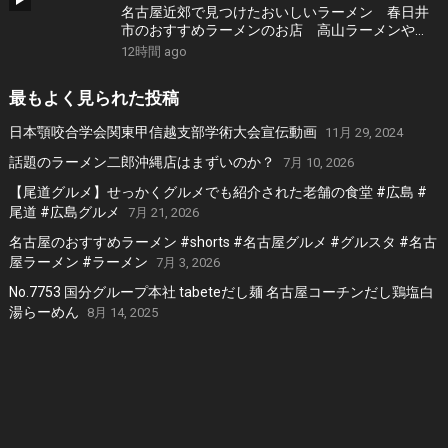
名古屋近郊で見つけたおいしいラーメン 春日井
市のおすすめラーメンのお店 高山ラーメンや
担々麺、旨辛タンメンなどおすすめのお店 １２
12時間 ago
軒
最もよく見られた投稿
日本顎咬合学会関東甲信越支部学術大会宣伝動画
11月 29, 2024
話題のラーメン二郎沖縄店はまずいのか？
7月 10, 2026
【尾道グルメ】せっかくグルメでも紹介された老舗の食堂 #広島 #
尾道 #広島グルメ
7月 21, 2026
名古屋のおすすめラーメン #shorts #名古屋グルメ #グルスタ #名古
屋ラーメン #ラーメン
7月 3, 2026
No.7753 国分グループ本社 tabeteだし麺 名古屋コーチンだし鶏塩白
湯らーめん
8月 14, 2025