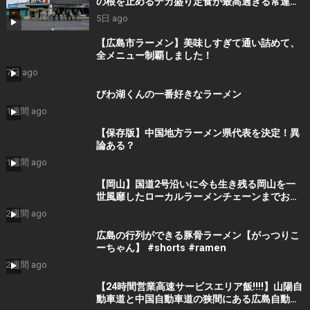
の根を止めるデカ盛り定食が最高過ぎる常連殺
到ラーメン食堂
5日 ago
【広島市ラーメン】美味しすぎて通い詰めて、
全メニュー制覇しました！
7日 ago
びわ湖くんの一番好きなラーメン
1週間 ago
【保存版】中国地方ラーメン県代表を決定！異
論ある？
1週間 ago
【岡山】国道2号沿いに今も生き残る岡山を一
世風靡したローカルラーメンチェーンまでお昼
ご飯を食べにいくだけのツーリング【ラーメン
2週間 ago
大統領】
広島の行列ができる豚骨ラーメン【がっつりこ
ーちゃん】 #shorts #ramen
2週間 ago
【24時間営業高速サービスエリア飯!!!!】山陽自
動車道と中国自動車道の狭間にある広島自動車