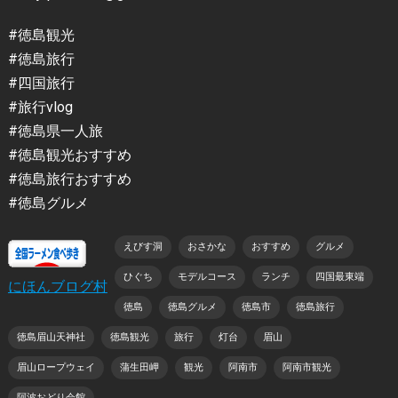
#徳島観光
#徳島旅行
#四国旅行
#旅行vlog
#徳島県一人旅
#徳島観光おすすめ
#徳島旅行おすすめ
#徳島グルメ
えびす洞
おさかな
おすすめ
グルメ
ひぐち
モデルコース
ランチ
四国最東端
にほんブログ村
徳島
徳島グルメ
徳島市
徳島旅行
徳島眉山天神社
徳島観光
旅行
灯台
眉山
眉山ロープウェイ
蒲生田岬
観光
阿南市
阿南市観光
阿波おどり会館