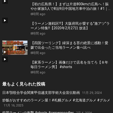
【初の広島県！】まずは片道800kmの広島へ！賑
やか家族5人で8泊9日中国地方車中泊の旅！#1｜
風情溢れる尾道と家族大絶賛のご当地ラーメン｜
8時間 ago
高規格なりんくうRVパーク＜キャンピングカーで
全国制覇！＞
【ラーメン激戦区!?】大阪府民が愛する”激アツ”ラ
ーメン特集‼︎【2020年2月27日 放送】
8時間 ago
【四国ツーリング】緑深まる苔の絶景に感動！愛
媛で出会ったご当地ラーメン食べ比べ
8時間 ago
【家系ラーメン】画像だけで店名を当てろ【８年
毎日ラーメン男】 #shorts
8時間 ago
最もよく見られた投稿
日本顎咬合学会関東甲信越支部学術大会宣伝動画
11月 29, 2024
炒飯がおすすめのラーメン屋！#札幌グルメ #北海道グルメ #グルメ
11月 16, 2025
竹岡ラーメンの衝撃 #shorts #ramennoodles
7月 6, 2026