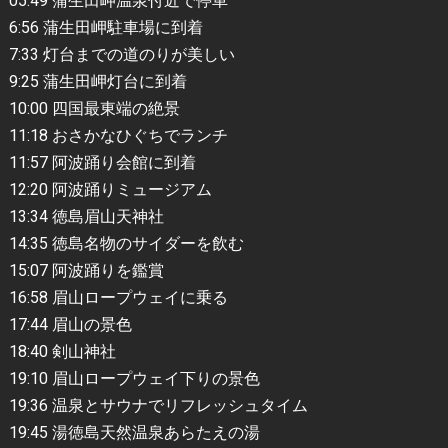
05:49 蒲生田岬温泉付近で停車
6:56 蒲生田岬駐車場に到着
7:33 灯台までの道のりが美しい
9:25 蒲生田岬灯台に到着
10:00 四国最東端の絶景
11:18 おさかなひぐちでランチ
11:57 阿波踊り会館に到着
12:20 阿波踊りミュージアム
13:34 徳島眉山天神社
14:35 徳島名物のサイダーを飲む
15:07 阿波踊りを鑑賞
16:58 眉山ロープウェイに乗る
17:44 眉山の景色
18:40 剣山神社
19:10 眉山ロープウェイ下りの景色
19:36 温泉とサウナでリフレッシュタイム
19:45 湯徳島天然温泉あらたえの湯