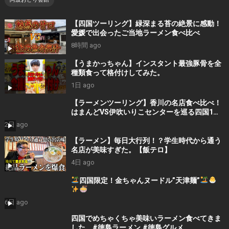
【四国ツーリング】緑深まる苔の絶景に感動！
愛媛で出会ったご当地ラーメン食べ比べ
8時間 ago
【うまかっちゃん】インスタント最強豚骨を全
種類食って格付けしてみた。
1日 ago
【ラーメンツーリング】香川の名店食べ比べ！
はまんどVS伊吹いりこセンターを巡る四国1泊2
日旅
2日 ago
【ラーメン】毎日大行列！？学生時代から通う
名店が美味すぎた。【飯テロ】
4日 ago
四国限定！金ちゃんヌードル”天津麺”
6日 ago
四国でめちゃくちゃ美味いラーメン食べてきま
した #徳島ラーメン #徳島グルメ