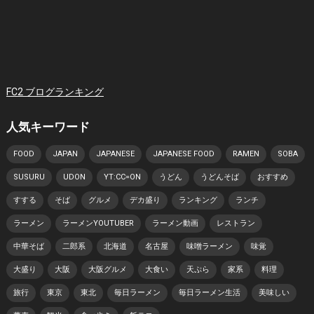
FC2 ブログランキング
人気キーワード
FOOD
JAPAN
JAPANESE
JAPANESE FOOD
RAMEN
SOBA
SUSURU
UDON
YT:CC=ON
うどん
うどんそば
おすすめ
すする
そば
グルメ
デカ盛り
ランキング
ランチ
ラーメン
ラーメンYOUTUBER
ラーメン動画
レストラン
中華そば
二郎系
北海道
名古屋
味噌ラーメン
味覚
大盛り
大阪
大阪グルメ
大食い
天ぷら
家系
料理
旅行
東京
東北
毎日ラーメン
毎日ラーメン生活
美味しい