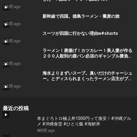
1週間 ago
新幹線で四国。徳島ラーメン・蕎麦の旅
1週間 ago
スーツが四国に行かない理由w#shorts
2週間 ago
ラーメン！唐揚げ！カツカレー！美人妻が作る
２００人殺到の腹パン必須のギャンブル勝負め
し食堂がスゴすぎた。。
2週間 ago
海水よりまずいスープ。臭いだけのチャーシュ
ー。とディスられまくったラーメン店主がブチ
ギレた結果・・
2週間 ago
最近の投稿
本まぐろトロ極上丼1000円って激安！#沖縄グル
メ #沖縄食堂 #ひとり飯 #海鮮丼
8時間 ago