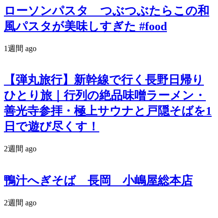
ローソンパスタ つぶつぶたらこの和
風パスタが美味しすぎた #food
1週間 ago
【弾丸旅行】新幹線で行く長野日帰り
ひとり旅｜行列の絶品味噌ラーメン・
善光寺参拝・極上サウナと戸隠そばを1
日で遊び尽くす！
2週間 ago
鴨汁へぎそば 長岡 小嶋屋総本店
2週間 ago