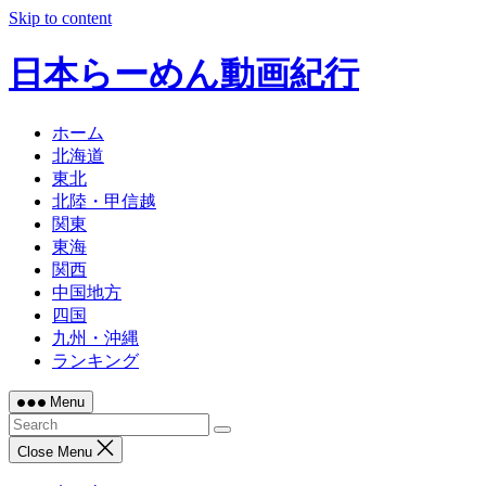
Skip to content
日本らーめん動画紀行
ホーム
北海道
東北
北陸・甲信越
関東
東海
関西
中国地方
四国
九州・沖縄
ランキング
Menu
Close Menu