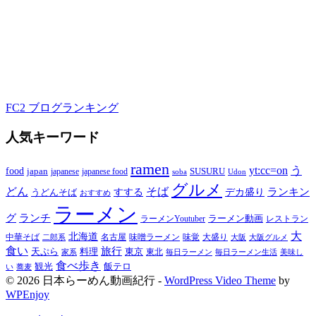
FC2 ブログランキング
人気キーワード
ramen
yt:cc=on
う
food
japan
japanese food
SUSURU
japanese
soba
Udon
グルメ
どん
そば
すする
デカ盛り
ランキン
うどんそば
おすすめ
ラーメン
グ
ランチ
ラーメン動画
ラーメンYoutuber
レストラン
大
北海道
中華そば
名古屋
味噌ラーメン
大盛り
味覚
大阪
二郎系
大阪グルメ
食い
旅行
天ぷら
料理
東京
東北
家系
毎日ラーメン
毎日ラーメン生活
美味し
食べ歩き
飯テロ
観光
い
蕎麦
© 2026 日本らーめん動画紀行 -
WordPress Video Theme
by
WPEnjoy