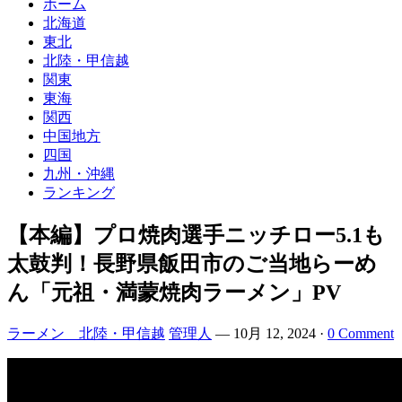
ホーム
北海道
東北
北陸・甲信越
関東
東海
関西
中国地方
四国
九州・沖縄
ランキング
【本編】プロ焼肉選手ニッチロー5.1も
太鼓判！長野県飯田市のご当地らーめ
ん「元祖・満蒙焼肉ラーメン」PV
ラーメン 北陸・甲信越
管理人
—
10月 12, 2024
·
0 Comment