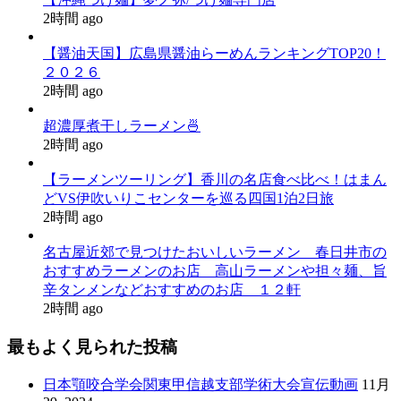
2時間 ago
【醤油天国】広島県醤油らーめんランキングTOP20！
２０２６
2時間 ago
超濃厚煮干しラーメン🍜
2時間 ago
【ラーメンツーリング】香川の名店食べ比べ！はまん
どVS伊吹いりこセンターを巡る四国1泊2日旅
2時間 ago
名古屋近郊で見つけたおいしいラーメン 春日井市の
おすすめラーメンのお店 高山ラーメンや担々麺、旨
辛タンメンなどおすすめのお店 １２軒
2時間 ago
最もよく見られた投稿
日本顎咬合学会関東甲信越支部学術大会宣伝動画
11月