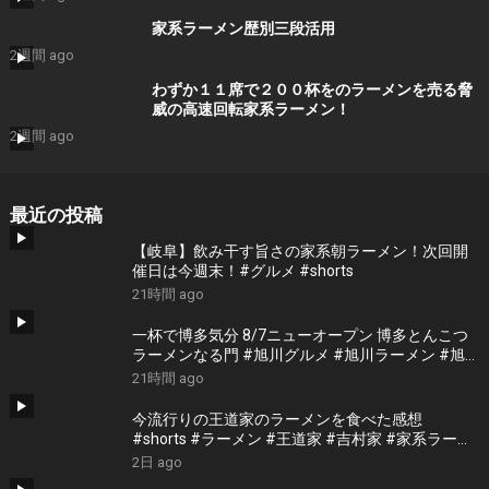
家系ラーメン歴別三段活用
2週間 ago
わずか１１席で２００杯をのラーメンを売る脅
威の高速回転家系ラーメン！
2週間 ago
最近の投稿
【岐阜】飲み干す旨さの家系朝ラーメン！次回開
催日は今週末！#グルメ #shorts
21時間 ago
一杯で博多気分 8/7ニューオープン 博多とんこつ
ラーメンなる門 #旭川グルメ #旭川ラーメン #旭
川ランチ #北海道ラーメン #北海道グルメ
21時間 ago
今流行りの王道家のラーメンを食べた感想
#shorts #ラーメン #王道家 #吉村家 #家系ラーメ
ン
2日 ago