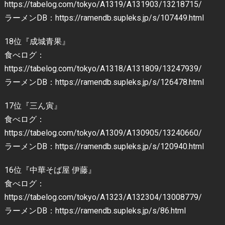
https://tabelog.com/tokyo/A1319/A131903/13218715/
ラーメンDB：https://ramendb.supleks.jp/s/107449.html
18位『成城青果』
食べログ：
https://tabelog.com/tokyo/A1318/A131809/13247939/
ラーメンDB：https://ramendb.supleks.jp/s/126478.html
17位『三ん寅』
食べログ：
https://tabelog.com/tokyo/A1309/A130905/13240660/
ラーメンDB：https://ramendb.supleks.jp/s/120940.html
16位『中華そば屋 伊藤』
食べログ：
https://tabelog.com/tokyo/A1323/A132304/13008779/
ラーメンDB：https://ramendb.supleks.jp/s/86.html