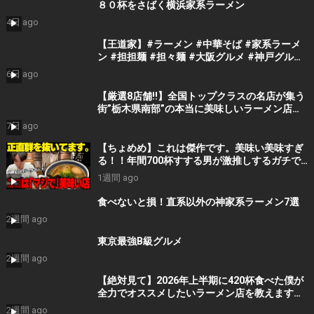
８０杯をさばく横浜家系ラーメン
4日 ago
【王道家】#ラーメン #中華そば #家系ラーメ
ン #担担麺 #担々麺 #大阪グルメ #神戸グルメ
#ramen #ramennoodls
6日 ago
【厳選8店舗!!】全国トップクラスの名店が集う
街”栃木県南部”の本当に美味しいラーメン店を
教えます【栃木ラーメン】
7日 ago
【ちょめめ】これは傑作です。美味い美味すぎ
る！！年間700杯すする男が激推しするガチで
美味い塩ラーメン。をすする らーめん とうか
1週間 ago
んや【飯テロ】SUSURU TV.第3322回
食べないと損！直系以外の神家系ラーメン7選
2週間 ago
東京最強B級グルメ
2週間 ago
【絶対見て】2026年上半期に420杯食べた僕が
全力でオススメしたいラーメン店を教えます
【Suzuking Of Ramen2026】
2週間 ago