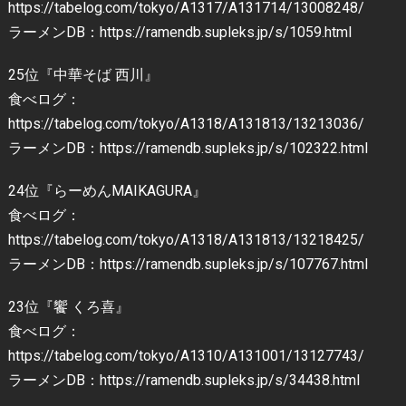
https://tabelog.com/tokyo/A1317/A131714/13008248/
ラーメンDB：https://ramendb.supleks.jp/s/1059.html
25位『中華そば 西川』
食べログ：
https://tabelog.com/tokyo/A1318/A131813/13213036/
ラーメンDB：https://ramendb.supleks.jp/s/102322.html
24位『らーめんMAIKAGURA』
食べログ：
https://tabelog.com/tokyo/A1318/A131813/13218425/
ラーメンDB：https://ramendb.supleks.jp/s/107767.html
23位『饗 くろ喜』
食べログ：
https://tabelog.com/tokyo/A1310/A131001/13127743/
ラーメンDB：https://ramendb.supleks.jp/s/34438.html