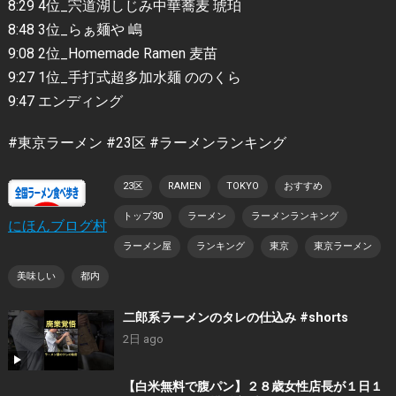
8:29 4位_宍道湖しじみ中華蕎麦 琥珀
8:48 3位_らぁ麺や 嶋
9:08 2位_Homemade Ramen 麦苗
9:27 1位_手打式超多加水麺 ののくら
9:47 エンディング
#東京ラーメン #23区 #ラーメンランキング
23区
RAMEN
TOKYO
おすすめ
トップ30
ラーメン
ラーメンランキング
にほんブログ村
ラーメン屋
ランキング
東京
東京ラーメン
美味しい
都内
二郎系ラーメンのタレの仕込み #shorts
2日 ago
【白米無料で腹パン】２８歳女性店長が１日１