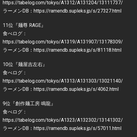
https://tabelog.com/tokyo/A1312/A131204/13111737/
ラーメンDB：https://ramendb.supleks.jp/s/27327.html
11位『麺尊 RAGE』
食べログ：
https://tabelog.com/tokyo/A1319/A131907/13178309/
ラーメンDB：https://ramendb.supleks.jp/s/81118.html
10位『麺屋吉左右』
食べログ：
https://tabelog.com/tokyo/A1313/A131303/13021140/
ラーメンDB：https://ramendb.supleks.jp/s/4062.html
9位『創作麺工房 鳴龍』
食べログ：
https://tabelog.com/tokyo/A1323/A132302/13141302/
ラーメンDB：https://ramendb.supleks.jp/s/57011.html