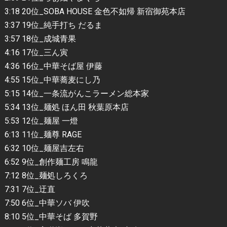
3:18 20位_SOBA HOUSE 金色不如帰 新宿御苑本店
3:37 19位_純手打ち だるま
3:57 18位_成城青果
4:16 17位_三ん寅
4:36 16位_中華そば屋 伊藤
4:55 15位_中華蕎麦にし乃
5:15 14位_一条流がんこラーメン総本家
5:34 13位_麺処 ほん田 秋葉原本店
5:53 12位_麺屋 一燈
6:13 11位_麺尊 RAGE
6:32 10位_麺屋吉左右
6:52 9位_創作麺工房 鳴龍
7:12 8位_麺処しろくろ
7:31 7位_迂直
7:50 6位_中華ソバ 伊吹
8:10 5位_中華そば 多賀野