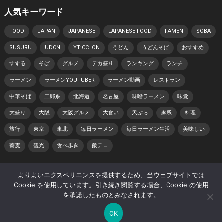
人気キーワード
FOOD
JAPAN
JAPANESE
JAPANESE FOOD
RAMEN
SOBA
SUSURU
UDON
YT:CC=ON
うどん
うどんそば
おすすめ
すする
そば
グルメ
デカ盛り
ランキング
ランチ
ラーメン
ラーメンYOUTUBER
ラーメン動画
レストラン
中華そば
二郎系
北海道
名古屋
味噌ラーメン
味覚
大盛り
大阪
大阪グルメ
大食い
天ぷら
家系
料理
旅行
東京
東北
毎日ラーメン
毎日ラーメン生活
美味しい
蕎麦
観光
食べ歩き
飯テロ
よりよいエクスペリエンスを提供するため、当ウェブサイトでは
© 2026 日本らーめん動画紀行 -
WordPress Video Theme
by
Cookie を使用しています。引き続き閲覧する場合、Cookie の使用
WPEnjoy
を承諾したものとみなされます。
ホーム
著作権・肖像権について
プライバシーポリシー
OK
サイトマップ