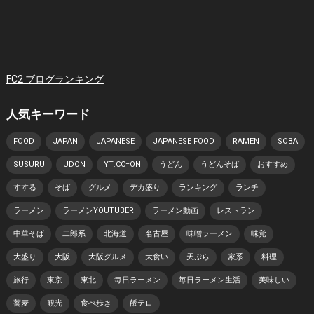
FC2 ブログランキング
人気キーワード
FOOD
JAPAN
JAPANESE
JAPANESE FOOD
RAMEN
SOBA
SUSURU
UDON
YT:CC=ON
うどん
うどんそば
おすすめ
すする
そば
グルメ
デカ盛り
ランキング
ランチ
ラーメン
ラーメンYOUTUBER
ラーメン動画
レストラン
中華そば
二郎系
北海道
名古屋
味噌ラーメン
味覚
大盛り
大阪
大阪グルメ
大食い
天ぷら
家系
料理
旅行
東京
東北
毎日ラーメン
毎日ラーメン生活
美味しい
蕎麦
観光
食べ歩き
飯テロ