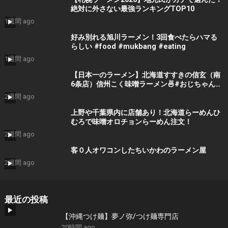
絶対に外さない最強ランキングTOP10
1週間 ago
好み別れる旭川ラーメン！3回食べたらハマる
らしい #food #mukbang #eating
1週間 ago
【日本一のラーメン】北海道すすきの信玄（南
6条店）信州こく味噌ラーメン🍜#おじちゃんね
る #ラーメン #絶メシ #グルメ #グルメ好き #
2週間 ago
おススメ #メシテロ #みそラーメン #信玄 #す
すきの
上野や千葉県内に店舗あり！北海道らーめんひ
むろで味噌オロチョンらーめん注文！
2週間 ago
客０人オワコンしたちいかわのラーメン屋
2週間 ago
最近の投稿
【沖縄つけ麺】夢ノ弥/つけ麺専門店
20時間 ago