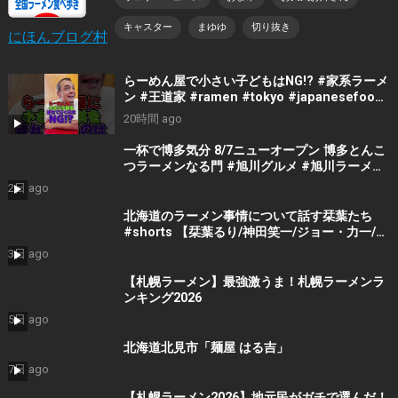
キャスター
まゆゆ
切り抜き
にほんブログ村
らーめん屋で小さい子どもはNG!? #家系ラーメ
ン #王道家 #ramen #tokyo #japanesefood
#japan #noodles
20時間 ago
一杯で博多気分 8/7ニューオープン 博多とんこ
つラーメンなる門 #旭川グルメ #旭川ラーメン
#旭川ランチ #北海道ラーメン #北海道グルメ
2日 ago
北海道のラーメン事情について話す栞葉たち
#shorts 【栞葉るり/神田笑一/ジョー・力一/七
瀬すず菜/切り抜き】
3日 ago
【札幌ラーメン】最強激うま！札幌ラーメンラ
ンキング2026
5日 ago
北海道北見市「麺屋 はる吉」
7日 ago
【札幌ラーメン2026】地元民がガチで選んだ！