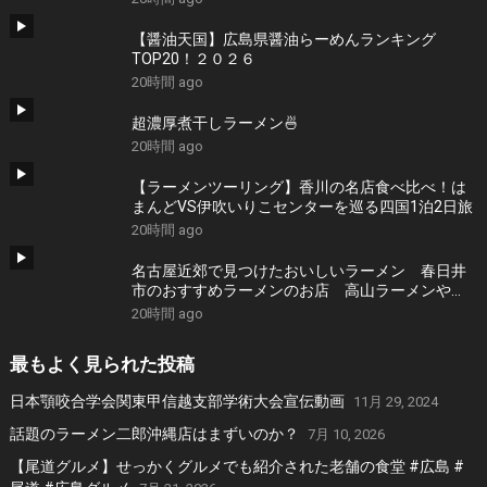
【醤油天国】広島県醤油らーめんランキング
TOP20！２０２６
20時間 ago
超濃厚煮干しラーメン🍜
20時間 ago
【ラーメンツーリング】香川の名店食べ比べ！は
まんどVS伊吹いりこセンターを巡る四国1泊2日旅
20時間 ago
名古屋近郊で見つけたおいしいラーメン 春日井
市のおすすめラーメンのお店 高山ラーメンや
担々麺、旨辛タンメンなどおすすめのお店 １２
20時間 ago
軒
最もよく見られた投稿
日本顎咬合学会関東甲信越支部学術大会宣伝動画
11月 29, 2024
話題のラーメン二郎沖縄店はまずいのか？
7月 10, 2026
【尾道グルメ】せっかくグルメでも紹介された老舗の食堂 #広島 #