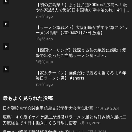
【初の広島県！】まずは片道800kmの広島へ！賑
やか家族5人で8泊9日中国地方車中泊の旅！#1｜
風情溢れる尾道と家族大絶賛のご当地ラーメン｜
3時間 ago
高規格なりんくうRVパーク＜キャンピングカーで
全国制覇！＞
【ラーメン激戦区!?】大阪府民が愛する”激アツ”ラ
ーメン特集‼︎【2020年2月27日 放送】
3時間 ago
【四国ツーリング】緑深まる苔の絶景に感動！愛
媛で出会ったご当地ラーメン食べ比べ
3時間 ago
【家系ラーメン】画像だけで店名を当てろ【８年
毎日ラーメン男】 #shorts
3時間 ago
最もよく見られた投稿
日本顎咬合学会関東甲信越支部学術大会宣伝動画
11月 29, 2024
広島）４０歳イケイケ店主が爆盛りラーメン屋とお好み焼き屋の二
刀流経営で１日中働きまくる日常に密着
7月 17, 2026
ラーメン蜂屋の味は好きか嫌いかでいいよ！
7月 2, 2026