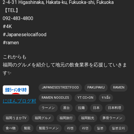
2-4-31 Higashinaka, Hakata-ku, Fukuoka-shi, Fukuoka
【TEL】
092-483-4800
#4K
#Japaneselocalfood
#ramen
これからも
福岡のグルメを紹介して地元の飲食業界を応援していきま
す✨
JAPANESESTREETFOOD
PAKUPAKU
RAMEN
RAMEN NOODLES
YT:CC=ON
ราเม็ง
にほんブログ村
ラーメン
屋台
拉麺
日本
日本料理
福岡うまかTV
福岡グルメ
福岡旅行
福岡観光
豚骨ラーメン
食べ物
魁龍
魁龍ラーメン
라멘
라면
일본
일본요리