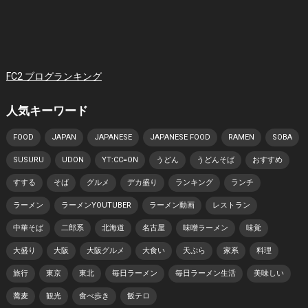
FC2 ブログランキング
人気キーワード
FOOD
JAPAN
JAPANESE
JAPANESE FOOD
RAMEN
SOBA
SUSURU
UDON
YT:CC=ON
うどん
うどんそば
おすすめ
すする
そば
グルメ
デカ盛り
ランキング
ランチ
ラーメン
ラーメンYOUTUBER
ラーメン動画
レストラン
中華そば
二郎系
北海道
名古屋
味噌ラーメン
味覚
大盛り
大阪
大阪グルメ
大食い
天ぷら
家系
料理
旅行
東京
東北
毎日ラーメン
毎日ラーメン生活
美味しい
蕎麦
観光
食べ歩き
飯テロ