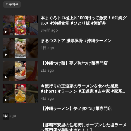
파쿠파쿠
本まぐろトロ極上丼1000円って激安！#沖縄グ
ルメ #沖縄食堂 #ひとり飯 #海鮮丼
3時間 ago
まるつストア 濃厚豚骨 #沖縄ラーメン
1日 ago
【沖縄つけ麺】夢ノ弥/つけ麺専門店
2日 ago
今流行りの王道家のラーメンを食べた感想
#shorts #ラーメン #王道家 #吉村家 #家系ラ
ーメン
4日 ago
【沖縄ラーメン】夢ノ弥/つけ麺専門店
6日 ago
【那覇市安里の住宅街にオープンした塩ラーメ
ン専門店が美味すぎた！！】