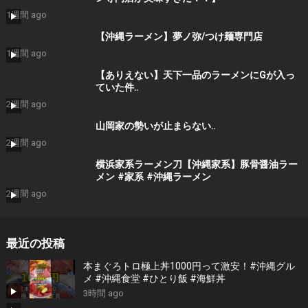
1週間 ago
【沖縄ラーメン】夢ノ弥/つけ麺専門店
1週間 ago
【ありえない】天下一品のラーメンにGが入っ
ていた件‥
2週間 ago
山岡家の勢いが止まらない‥
2週間 ago
横浜家系ラーメン刀【沖縄家系】豚骨醤油ラー
メン #家系 #沖縄ラーメン
2週間 ago
最近の投稿
本まぐろトロ極上丼1000円って激安！#沖縄グル
メ #沖縄食堂 #ひとり飯 #海鮮丼
3時間 ago