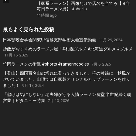
【家系ラーメン】画像だけで店名を当てろ【８年
毎日ラーメン男】 #shorts
11時間 ago
最もよく見られた投稿
日本顎咬合学会関東甲信越支部学術大会宣伝動画
11月 29, 2024
炒飯がおすすめのラーメン屋！#札幌グルメ #北海道グルメ #グルメ
11月 16, 2025
竹岡ラーメンの衝撃 #shorts #ramennoodles
7月 6, 2026
【登山】四国百名山の塔丸に登ってきました。笹の稜線に、秋風が
吹いていました。山頂では自家製オリジナルカップラーメンを作り
ました！
9月 17, 2024
「儲けは気にしない」老夫婦が守る人情ラーメン食堂 半世紀続く朝
営業｜ピタニュー特集
7月 10, 2026