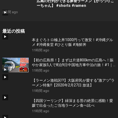
広島の行列ができる豚骨ラーメン【がっつりこ
ーちゃん】 #shorts #ramen
2週間 ago
最近の投稿
本まぐろトロ極上丼1000円って激安！#沖縄グル
メ #沖縄食堂 #ひとり飯 #海鮮丼
11時間 ago
【初の広島県！】まずは片道800kmの広島へ！賑
やか家族5人で8泊9日中国地方車中泊の旅！#1｜
風情溢れる尾道と家族大絶賛のご当地ラーメン｜
11時間 ago
高規格なりんくうRVパーク＜キャンピングカーで
全国制覇！＞
【ラーメン激戦区!?】大阪府民が愛する”激アツ”ラ
ーメン特集‼︎【2020年2月27日 放送】
11時間 ago
【四国ツーリング】緑深まる苔の絶景に感動！愛
媛で出会ったご当地ラーメン食べ比べ
11時間 ago