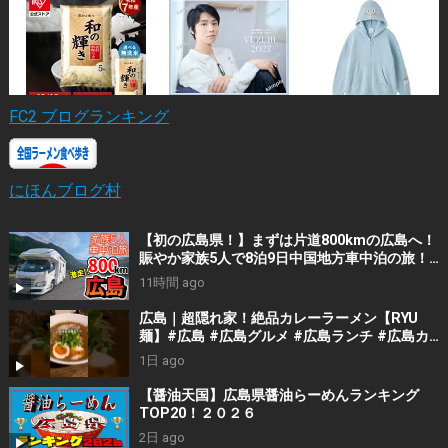
FC2 ブログランキング
にほんブログ村
【初の広島県！】まずは片道800kmの広島へ！
賑やか家族5人で8泊9日中国地方車中泊の旅！
#1｜風情溢れる尾道と家族大絶賛のご当地ラー
11時間 ago
メン｜高規格なりんくうRVパーク＜キャンピン
グカーで全国制覇！＞
広島｜超隠れ家！絶品カレーラーメン【RYU
麺】#広島 #広島グルメ #広島ランチ #広島カ
フェ #広島ディナー #japanesefood
1日 ago
#japantrip #hiroshima
【醤油天国】広島県醤油らーめんランキング
TOP20！２０２６
2日 ago