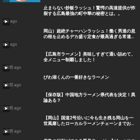
止まらない炒飯ラッシュ！驚愕の高速提供が炸
裂する広島最強の町中華の秘密とは。。
4日 ago
岡山）超絶チャーハンラッシュ！働く男達の息
の根を止めるデカ盛り定食が最高過ぎる常連殺
到ラーメン食堂
6日 ago
【広島市ラーメン】美味しすぎて通い詰めて、
全メニュー制覇しました！
1週間 ago
びわ湖くんの一番好きなラーメン
1週間 ago
【保存版】中国地方ラーメン県代表を決定！異
論ある？
2週間 ago
【岡山】国道2号沿いに今も生き残る岡山を一
世風靡したローカルラーメンチェーンまでお昼
ご飯を食べにいくだけのツーリング【ラーメン
2週間 ago
大統領】