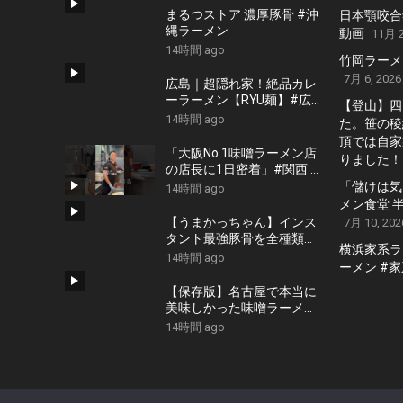
まるつストア 濃厚豚骨 #沖
日本顎咬合
縄ラーメン
動画
11月 2
14時間 ago
竹岡ラーメンの
7月 6, 2026
広島｜超隠れ家！絶品カレ
ーラーメン【RYU麺】#広
【登山】四
島 #広島グルメ #広島ラン
14時間 ago
た。笹の稜
チ #広島カフェ #広島ディ
頂では自家
ナー #japanesefood
「大阪No 1味噌ラーメン店
りました！
#japantrip #hiroshima
の店長に1日密着」#関西 #
國丸 #大阪 #ラーメン
「儲けは気
14時間 ago
#ramen
メン食堂 
【うまかっちゃん】インス
7月 10, 202
タント最強豚骨を全種類食
横浜家系ラ
って格付けしてみた。
14時間 ago
ーメン #
【保存版】名古屋で本当に
美味しかった味噌ラーメン
１６軒 食べログ ラーメン
14時間 ago
AICHI 百名店の選出店から
札幌白味噌ラーメン、好来
系薬膳味噌らーめんなどお
すすめの１６軒