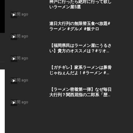
神戸に行ったら絶対に行って欲し
いラーメン屋5選
1週間 ago
連日大行列の無限替玉食べ放題#
ラーメン #グルメ #飯テロ
2週間 ago
【福岡県民はラーメン屋にうるさ
い】貴方のオススメは？#リオグ
ループ #ラーメン #福岡 #豚骨 #
2週間 ago
黒服
【ガチギレ】家系ラーメンは豚骨
じゃねぇんだよ！#ラーメン #中
華そば #家系ラーメン #担担麺 #
2週間 ago
豚骨ラーメン #豚骨 #塩ラーメン
#醤油ラーメン
【ラーメン密着第一弾】なぜ毎日
大行列？関西屈指の二郎系「歴史
を刻め下新庄本店」の秘密を密着
2週間 ago
潜入してきた。