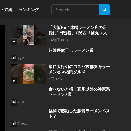
州・沖縄
ランキング
「大阪No 1味噌ラーメン店の店
長に1日密着」#関西 #國丸 #大
阪 #ラーメン #ramen
14時間 ago
超濃厚煮干しラーメン🍜
2日 ago
常に大行列のコスパ抜群豚骨ラー
メン🍜 #福岡グルメ
#japanesefood
4日 ago
食べないと損！直系以外の神家系
ラーメン7選
6日 ago
福岡で感動した豚骨ラーメンベス
ト７
1週間 ago