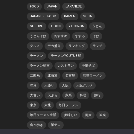
FOOD
JAPAN
JAPANESE
JAPANESE FOOD
RAMEN
SOBA
SUSURU
UDON
YT:CC=ON
うどん
うどんそば
おすすめ
すする
そば
グルメ
デカ盛り
ランキング
ランチ
ラーメン
ラーメンYOUTUBER
ラーメン動画
レストラン
中華そば
二郎系
北海道
名古屋
味噌ラーメン
味覚
大盛り
大阪
大阪グルメ
大食い
天ぷら
家系
料理
旅行
東京
東北
毎日ラーメン
毎日ラーメン生活
美味しい
蕎麦
観光
食べ歩き
飯テロ