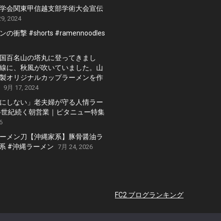
学会関東甲信越支部学術大会宣伝
9, 2024
衝撃 #shorts #ramennoodles
国百名山の塔丸に登ってきまし
線に、秋風が吹いていました。山
製オリジナルカップラーメンを作
9月 17, 2024
にしない」老夫婦が守る人情ラー
半世紀続く朝営業｜ピタニュー特集
6
ーメン刀【沖縄家系】豚骨醤油ラ
家系 #沖縄ラーメン
7月 24, 2026
FC2 ブログランキング