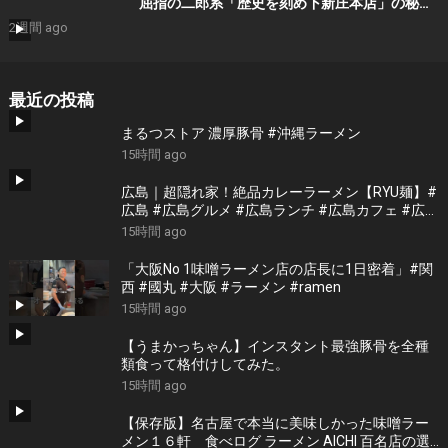
屈指の二郎系「歴史を刻め下新庄本店」の秘密
を密着潜入してきた。
2週間 ago
最近の投稿
まるつストア 濃厚豚骨 #沖縄ラーメン
15時間 ago
広島｜超隠れ家！絶品カレーラーメン【RYU麺】#
広島 #広島グルメ #広島ランチ #広島カフェ #広島
ディナー #japanesefood #japantrip #hiroshima
15時間 ago
「大阪No 1味噌ラーメン店の店長に1日密着」#関
西 #國丸 #大阪 #ラーメン #ramen
15時間 ago
【うまかっちゃん】インスタント最強豚骨を全種
類食って格付けしてみた。
15時間 ago
【保存版】名古屋で本当に美味しかった味噌ラー
メン１６軒 食べログ ラーメン AICHI 百名店の選