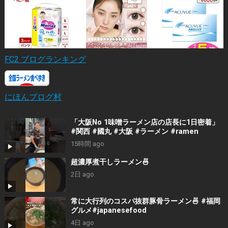
FC2 ブログランキング
にほんブログ村
「大阪No 1味噌ラーメン店の店長に1日密着」
#関西 #國丸 #大阪 #ラーメン #ramen
15時間 ago
超濃厚煮干しラーメン🍜
2日 ago
常に大行列のコスパ抜群豚骨ラーメン🍜 #福岡
グルメ#japanesefood
4日 ago