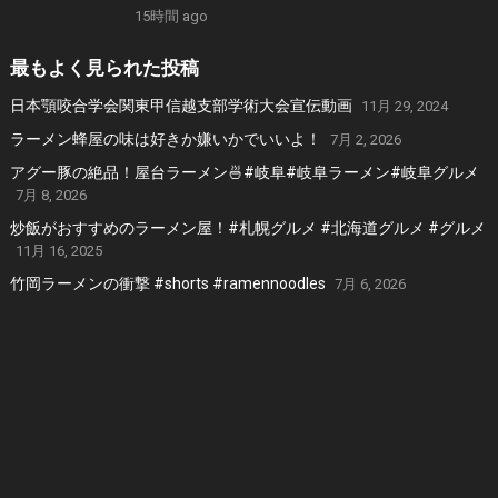
出店から札幌白味噌ラーメン、好来系薬膳味噌ら
15時間 ago
ーめんなどおすすめの１６軒
最もよく見られた投稿
日本顎咬合学会関東甲信越支部学術大会宣伝動画
11月 29, 2024
ラーメン蜂屋の味は好きか嫌いかでいいよ！
7月 2, 2026
アグー豚の絶品！屋台ラーメン🍜#岐阜#岐阜ラーメン#岐阜グルメ
7月 8, 2026
炒飯がおすすめのラーメン屋！#札幌グルメ #北海道グルメ #グルメ
11月 16, 2025
竹岡ラーメンの衝撃 #shorts #ramennoodles
7月 6, 2026