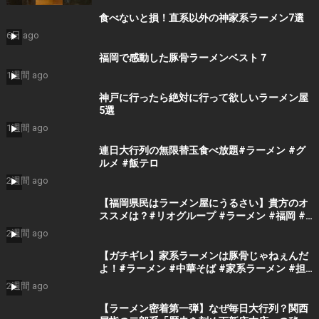
食べないと損！直系以外の神家系ラーメン7選
6日 ago
福岡で感動した豚骨ラーメンベスト７
1週間 ago
神戸に行ったら絶対に行って欲しいラーメン屋
5選
1週間 ago
連日大行列の無限替玉食べ放題#ラーメン #グ
ルメ #飯テロ
2週間 ago
【福岡県民はラーメン屋にうるさい】貴方のオ
ススメは？#リオグループ #ラーメン #福岡 #
豚骨 #黒服
2週間 ago
【ガチギレ】家系ラーメンは豚骨じゃねぇんだ
よ！#ラーメン #中華そば #家系ラーメン #担
担麺 #豚骨ラーメン #豚骨 #塩ラーメン #醤油
2週間 ago
ラーメン
【ラーメン密着第一弾】なぜ毎日大行列？関西