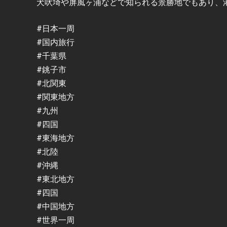
犬吠埼や屏風ヶ浦などで知られる景勝地でもあり、
#日本一周
#国内旅行
#千葉県
#銚子市
#北関東
#関東地方
#九州
#四国
#東海地方
#北陸
#沖縄
#東北地方
#四国
#中国地方
#世界一周