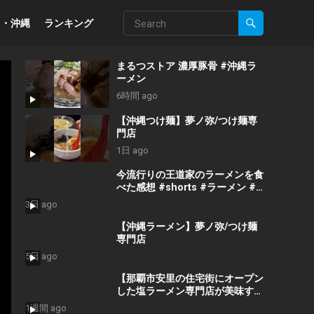
州・沖縄
ランキング
まるつストア 濃厚豚骨 #沖縄ラ
ーメン
6時間 ago
【沖縄つけ麺】夢ノ弥/つけ麺専
門店
1日 ago
今流行りの王道家のラーメンを食
べた感想 #shorts #ラーメン #
王道家 #吉村家 #家系ラーメン
3日 ago
【沖縄ラーメン】夢ノ弥/つけ麺
専門店
5日 ago
【那覇市安里の住宅街にオープン
した塩ラーメン専門店が美味すぎ
た！！】
1週間 ago