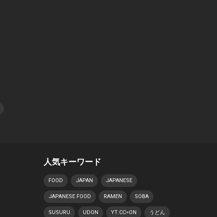
人気キーワード
FOOD
JAPAN
JAPANESE
JAPANESE FOOD
RAMEN
SOBA
SUSURU
UDON
YT:CC=ON
うどん