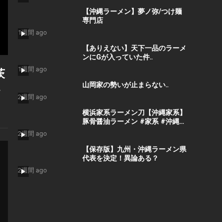
【沖縄ラーメン】夢ノ弥/つけ麺
専門店
1週間 ago
【ありえない】天下一品のラーメ
ンにGが入っていた件‥
1週間 ago
茨
、
山岡家の勢いが止まらない‥
2週間 ago
横浜家系ラーメン刀【沖縄家系】
豚骨醤油ラーメン #家系 #沖縄ラ
ーメン
2週間 ago
【保存版】九州・沖縄ラーメン県
代表を決定！異論ある？
2週間 ago