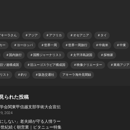
アキーラさん
＃アジア
＃アフリカ
＃オセアニア
＃タイ
カー
＃ヨーロッパ
＃世界一周
＃世界一周旅行
＃中南米
＃中東
＃国内旅行
＃国際ジャーナリスト
＃太平洋島諸国
＃探検家
旧ソ連構成国
＃旧ユーゴスラビア構成国
＃映像クリエーター
＃東南アジア
リスト
＃釣り
＃阪急交通社
アキーラ海外見聞録
見られた投稿
学会関東甲信越支部学術大会宣伝
9, 2024
にしない」老夫婦が守る人情ラー
半世紀続く朝営業｜ピタニュー特集