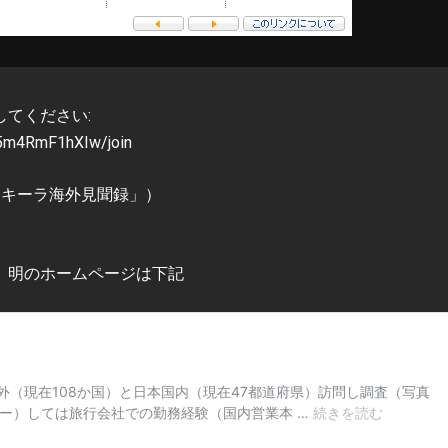
てください:
5m4RmF1hXIw/join
アキーラ海外見聞録」）
 明のホームページは下記