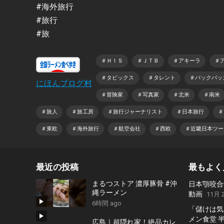
#海外旅行
#旅行
#旅
＃ＨＩＳ
＃ＪＴＢ
＃アキーラ
＃
＃タビックス
＃タレント
＃バックパッ
にほんブログ村
＃冒険家
＃写真家
＃北米
＃南米
＃旅人
＃旅工房
＃旅行ジャーナリスト
＃日本旅行
＃
＃東欧
＃海外旅行
＃航空会社
＃西欧
＃近畿日本ツー
最近の投稿
最もよく
まるつストア 濃厚豚骨 #沖
日本顎咬合
縄ラーメン
動画
11月 2
6時間 ago
「儲けは気
メン食堂 
広島｜超隠れ家！絶品カレ