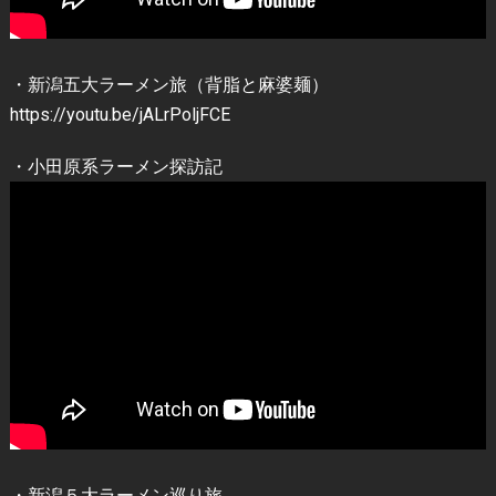
・新潟五大ラーメン旅（背脂と麻婆麺）
https://youtu.be/jALrPoljFCE
・小田原系ラーメン探訪記
・新潟５大ラーメン巡り旅