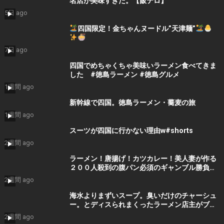
名店が美味すぎた。【飯テロ】
5日 ago
四国限定！金ちゃんヌードル”天津麺”
7日 ago
四国でめちゃくちゃ美味いラーメン食べてきま
した #徳島ラーメン #徳島グルメ
1週間 ago
新幹線で四国。徳島ラーメン・蕎麦の旅
1週間 ago
スーツが四国に行かない理由w#shorts
2週間 ago
ラーメン！唐揚げ！カツカレー！美人妻が作る
２００人殺到の腹パン必須のギャンブル勝負め
し食堂がスゴすぎた。。
2週間 ago
海水よりまずいスープ。臭いだけのチャーシュ
ー。とディスられまくったラーメン店主がブチ
ギレた結果・・
2週間 ago