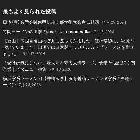
最もよく見られた投稿
日本顎咬合学会関東甲信越支部学術大会宣伝動画
11月 29, 2024
竹岡ラーメンの衝撃 #shorts #ramennoodles
7月 6, 2026
【登山】四国百名山の塔丸に登ってきました。笹の稜線に、秋風が
吹いていました。山頂では自家製オリジナルカップラーメンを作り
ました！
9月 17, 2024
「儲けは気にしない」老夫婦が守る人情ラーメン食堂 半世紀続く朝
営業｜ピタニュー特集
7月 10, 2026
横浜家系ラーメン刀【沖縄家系】豚骨醤油ラーメン #家系 #沖縄ラ
ーメン
7月 24, 2026