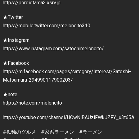
https://pordiotama3.xsrv.jp
★Twitter
https://mobile.twitter.com/meloncito310
★Instagram
https://www.instagram.com/satoshimeloncito/
★Facebook
https://m.facebook.com/pages/category/Interest/Satoshi-
Matsumura-294990117900203/
★note
https://note.com/meloncito
https://youtube.com/channel/UCwNlBAUziFWkJZFY_u3t65A
#孤独のグルメ #家系ラーメン #ラーメン