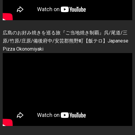
広島のお好み焼きを巡る旅『ご当地焼き制覇』呉/尾道/三
原/竹原/庄原/備後府中/安芸郡熊野町【飯テロ】Japanese
Pizza Okonomiyaki