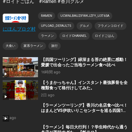
#ロイドごはん #Ramen #香川グルメ
RAMEN
UCWNLBAUZIFWKJZFY_U3T65A
UPLOAD_DEFAULTS
グルメ
フラメンコロイド
にほんブログ村
ラーメン
ロイドCHANNEL
ロイドごはん
大食い
家系ラーメン
旅行
【四国ツーリング】緑深まる苔の絶景に感動！
愛媛で出会ったご当地ラーメン食べ比べ
16時間 ago
【うまかっちゃん】インスタント最強豚骨を全
種類食って格付けしてみた。
2日 ago
【ラーメンツーリング】香川の名店食べ比べ！
はまんどVS伊吹いりこセンターを巡る四国1泊2
日旅
3日 ago
【ラーメン】毎日大行列！？学生時代から通う