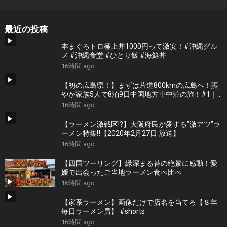
最近の投稿
本まぐろトロ極上丼1000円って激安！#沖縄グル
メ #沖縄食堂 #ひとり飯 #海鮮丼
16時間 ago
【初の広島県！】まずは片道800kmの広島へ！賑
やか家族5人で8泊9日中国地方車中泊の旅！#1｜
風情溢れる尾道と家族大絶賛のご当地ラーメン｜
16時間 ago
高規格なりんくうRVパーク＜キャンピングカーで
全国制覇！＞
【ラーメン激戦区!?】大阪府民が愛する”激アツ”ラ
ーメン特集‼︎【2020年2月27日 放送】
16時間 ago
【四国ツーリング】緑深まる苔の絶景に感動！愛
媛で出会ったご当地ラーメン食べ比べ
16時間 ago
【家系ラーメン】画像だけで店名を当てろ【８年
毎日ラーメン男】 #shorts
16時間 ago