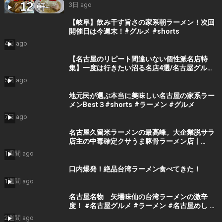
や担々麺、旨辛タンメンなどおすすめのお店
3日 ago
１２軒
【岐阜】飲み干す旨さの家系朝ラーメン！次回
開催日は今週末！#グルメ #shorts
4日 ago
【名古屋のリピート間違いない個性派名店特
集】一度は行きたい沼る名店4選/名古屋グルメ/
名古屋ランチ/名古屋ラーメン/Eating and
5日 ago
drinking in Nagoya, Japan
地元民が選ぶ本当に美味しい名古屋の家系ラー
メンBest３#shorts #ラーメン #グルメ
7日 ago
名古屋久留米ラーメンの最高峰。大企業脱サラ
店主の中毒確定クサうま豚骨ラーメン店丨
NAGOYA BEST RAMEN
1週間 ago
口内爆発！絶品台湾ラーメン食べてきた！
1週間 ago
名古屋名物 矢場味仙の台湾ラーメンの激辛
度！ #名古屋グルメ #ラーメン #名古屋めし #
グルメ #台湾ラーメン #松岡ひとみ#味仙
2週間 ago