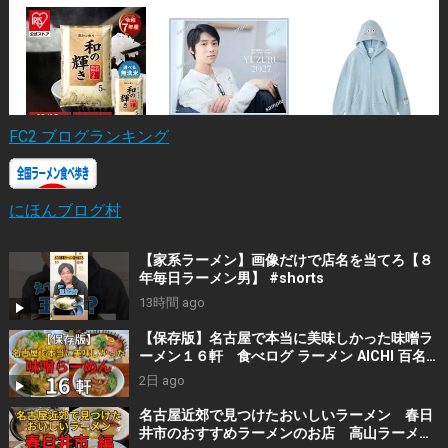
FC2 ブログランキング
にほんブログ村
【家系ラーメン】画像だけで店名を当てろ【８
年毎日ラーメン男】 #shorts
13時間 ago
【保存版】名古屋で本当に美味しかった味噌ラ
ーメン１６軒 食べログ ラーメン AICHI 百名
店の選出店から札幌白味噌ラーメン、好来系薬
2日 ago
膳味噌らーめんなどおすすめの１６軒
名古屋近郊で見つけたおいしいラーメン 春日
井市のおすすめラーメンのお店 高山ラーメン