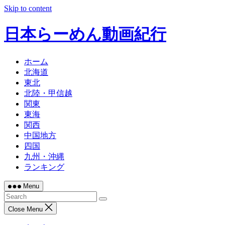
Skip to content
日本らーめん動画紀行
ホーム
北海道
東北
北陸・甲信越
関東
東海
関西
中国地方
四国
九州・沖縄
ランキング
Menu
Close Menu