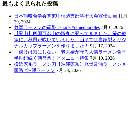
最もよく見られた投稿
日本顎咬合学会関東甲信越支部学術大会宣伝動画
11月
29, 2024
竹岡ラーメンの衝撃 #shorts #ramennoodles
7月 6, 2026
【登山】四国百名山の塔丸に登ってきました。笹の稜
線に、秋風が吹いていました。山頂では自家製オリジ
ナルカップラーメンを作りました！
9月 17, 2024
「儲けは気にしない」老夫婦が守る人情ラーメン食堂
半世紀続く朝営業｜ピタニュー特集
7月 10, 2026
横浜家系ラーメン刀【沖縄家系】豚骨醤油ラーメン #
家系 #沖縄ラーメン
7月 24, 2026