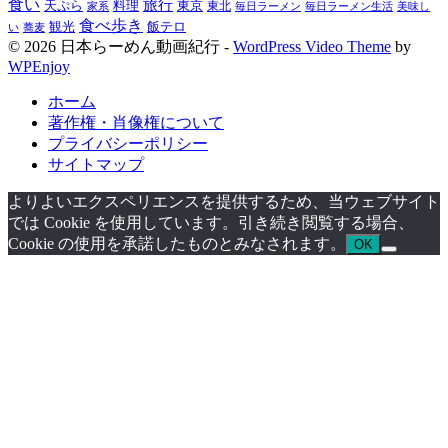
食い
旅行
天ぷら
料理
東京
東北
家系
毎日ラーメン
毎日ラーメン生活
美味し
食べ歩き
飯テロ
観光
い
蕎麦
© 2026 日本らーめん動画紀行 -
WordPress Video Theme
by
WPEnjoy
ホーム
著作権・肖像権について
プライバシーポリシー
サイトマップ
よりよいエクスペリエンスを提供するため、当ウェブサイト
では Cookie を使用しています。引き続き閲覧する場合、
Cookie の使用を承諾したものとみなされます。
OK