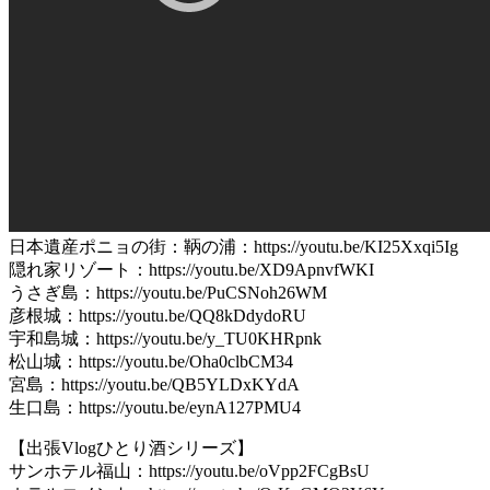
日本遺産ポニョの街：鞆の浦：https://youtu.be/KI25Xxqi5Ig
隠れ家リゾート：https://youtu.be/XD9ApnvfWKI
うさぎ島：https://youtu.be/PuCSNoh26WM
彦根城：https://youtu.be/QQ8kDdydoRU
宇和島城：https://youtu.be/y_TU0KHRpnk
松山城：https://youtu.be/Oha0clbCM34
宮島：https://youtu.be/QB5YLDxKYdA
生口島：https://youtu.be/eynA127PMU4
【出張Vlogひとり酒シリーズ】
サンホテル福山：https://youtu.be/oVpp2FCgBsU