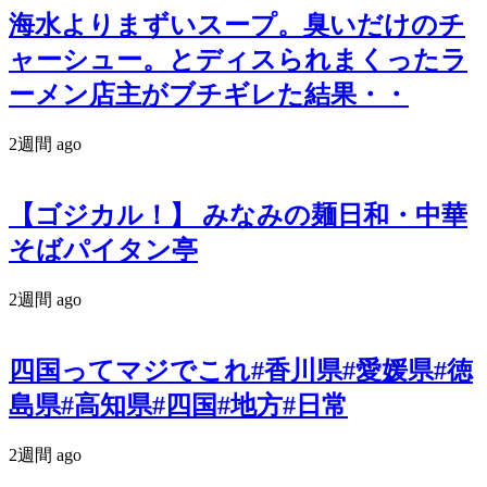
海水よりまずいスープ。臭いだけのチ
ャーシュー。とディスられまくったラ
ーメン店主がブチギレた結果・・
2週間 ago
【ゴジカル！】 みなみの麺日和・中華
そばパイタン亭
2週間 ago
四国ってマジでこれ#香川県#愛媛県#徳
島県#高知県#四国#地方#日常
2週間 ago