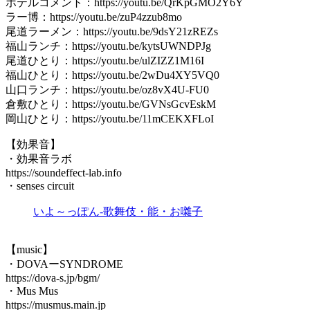
ホテルコメント：https://youtu.be/QrKpGMO2Y6Y
ラー博：https://youtu.be/zuP4zzub8mo
尾道ラーメン：https://youtu.be/9dsY21zREZs
福山ランチ：https://youtu.be/kytsUWNDPJg
尾道ひとり：https://youtu.be/ulZIZZ1M16I
福山ひとり：https://youtu.be/2wDu4XY5VQ0
山口ランチ：https://youtu.be/oz8vX4U-FU0
倉敷ひとり：https://youtu.be/GVNsGcvEskM
岡山ひとり：https://youtu.be/11mCEKXFLoI
【効果音】
・効果音ラボ
https://soundeffect-lab.info
・senses circuit
いよ～っぽん-歌舞伎・能・お囃子
【music】
・DOVAーSYNDROME
https://dova-s.jp/bgm/
・Mus Mus
https://musmus.main.jp