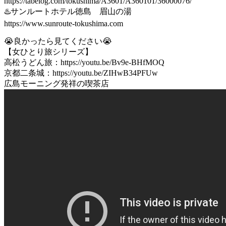
https://tabelog.com/tokushima/A3601/A360101/36000076/
♨️サンルートホテル徳島 眉山の湯
https://www.sunroute-tokushima.com
😭良かったら見てください😭
【女ひとり旅シリーズ】
高松うどん旅：https://youtu.be/Bv9e-BHfMOQ
京都二条城：https://youtu.be/ZIHwB34PFUw
広島モーニング発祥の喫茶店