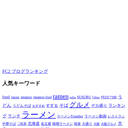
FC2 ブログランキング
人気キーワード
ramen
yt:cc=on
う
food
japan
japanese food
SUSURU
japanese
soba
Udon
グルメ
どん
そば
すする
デカ盛り
ランキン
うどんそば
おすすめ
ラーメン
グ
ランチ
ラーメン動画
ラーメンYoutuber
レストラン
大
北海道
中華そば
名古屋
味噌ラーメン
大盛り
味覚
大阪
二郎系
大阪グルメ