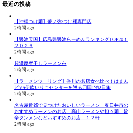
最近の投稿
【沖縄つけ麺】夢ノ弥/つけ麺専門店
2時間 ago
【醤油天国】広島県醤油らーめんランキングTOP20！
２０２６
2時間 ago
超濃厚煮干しラーメン🍜
2時間 ago
【ラーメンツーリング】香川の名店食べ比べ！はまん
どVS伊吹いりこセンターを巡る四国1泊2日旅
2時間 ago
名古屋近郊で見つけたおいしいラーメン 春日井市の
おすすめラーメンのお店 高山ラーメンや担々麺、旨
辛タンメンなどおすすめのお店 １２軒
2時間 ago