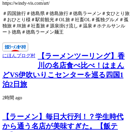
https://windy-vis.com/art/
＃四国旅行＃徳島県＃徳島旅行＃徳島ラーメン＃女ひとり旅
＃おひとり様＃駅前観光＃OL旅＃社畜OL＃孤独グルメ＃孤
独旅＃JR旅＃社畜旅＃源泉掛け流し＃温泉＃ホテルサンル
ート徳島＃徳島ラーメン麺王
【ラーメンツーリング】香
にほんブログ村
川の名店食べ比べ！はまん
どVS伊吹いりこセンターを巡る四国1
泊2日旅
2時間 ago
【ラーメン】毎日大行列！？学生時代
から通う名店が美味すぎた。【飯テ