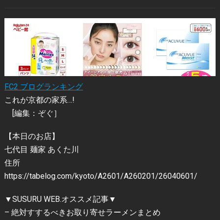
FC2 ブログランキング
これが京都の家系…!
[編集：ぞぐ］
【本日のお店】
七代目 麺家 あくた川
住所
https://tabelog.com/kyoto/A2601/A260201/26040601/
▼SUSURU WEB.オススメ記事▼
– 絶対すするべきお取り寄せラーメンまとめ