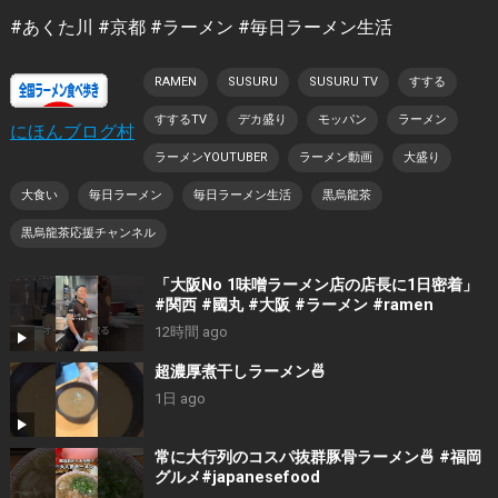
#あくた川 #京都 #ラーメン #毎日ラーメン生活
RAMEN
SUSURU
SUSURU TV
すする
すするTV
デカ盛り
モッパン
ラーメン
にほんブログ村
ラーメンYOUTUBER
ラーメン動画
大盛り
大食い
毎日ラーメン
毎日ラーメン生活
黒烏龍茶
黒烏龍茶応援チャンネル
「大阪No 1味噌ラーメン店の店長に1日密着」
#関西 #國丸 #大阪 #ラーメン #ramen
12時間 ago
超濃厚煮干しラーメン🍜
1日 ago
常に大行列のコスパ抜群豚骨ラーメン🍜 #福岡
グルメ#japanesefood