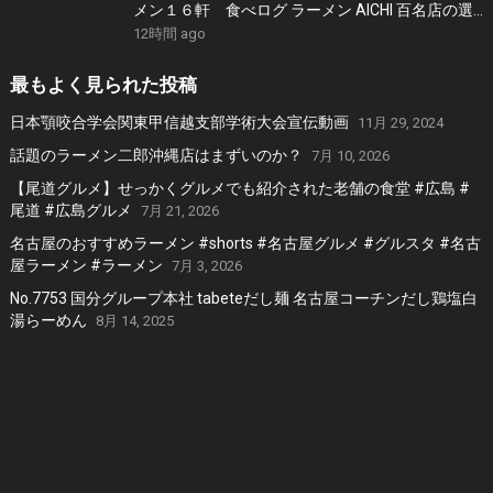
メン１６軒 食べログ ラーメン AICHI 百名店の選
出店から札幌白味噌ラーメン、好来系薬膳味噌ら
12時間 ago
ーめんなどおすすめの１６軒
最もよく見られた投稿
日本顎咬合学会関東甲信越支部学術大会宣伝動画
11月 29, 2024
話題のラーメン二郎沖縄店はまずいのか？
7月 10, 2026
【尾道グルメ】せっかくグルメでも紹介された老舗の食堂 #広島 #
尾道 #広島グルメ
7月 21, 2026
名古屋のおすすめラーメン #shorts #名古屋グルメ #グルスタ #名古
屋ラーメン #ラーメン
7月 3, 2026
No.7753 国分グループ本社 tabeteだし麺 名古屋コーチンだし鶏塩白
湯らーめん
8月 14, 2025