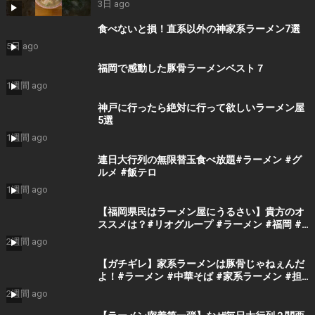
3日 ago
食べないと損！直系以外の神家系ラーメン7選
5日 ago
福岡で感動した豚骨ラーメンベスト７
1週間 ago
神戸に行ったら絶対に行って欲しいラーメン屋
5選
1週間 ago
連日大行列の無限替玉食べ放題#ラーメン #グ
ルメ #飯テロ
1週間 ago
【福岡県民はラーメン屋にうるさい】貴方のオ
ススメは？#リオグループ #ラーメン #福岡 #
豚骨 #黒服
2週間 ago
【ガチギレ】家系ラーメンは豚骨じゃねぇんだ
よ！#ラーメン #中華そば #家系ラーメン #担
担麺 #豚骨ラーメン #豚骨 #塩ラーメン #醤油
2週間 ago
ラーメン