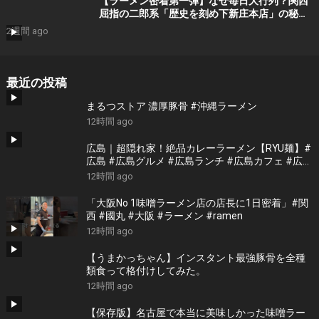
【ラーメン密着第一弾】なぜ毎日大行列？関西
屈指の二郎系「歴史を刻め下新庄本店」の秘密
を密着潜入してきた。
2週間 ago
最近の投稿
まるつストア 濃厚豚骨 #沖縄ラーメン
12時間 ago
広島｜超隠れ家！絶品カレーラーメン【RYU麺】#
広島 #広島グルメ #広島ランチ #広島カフェ #広島
ディナー #japanesefood #japantrip #hiroshima
12時間 ago
「大阪No 1味噌ラーメン店の店長に1日密着」#関
西 #國丸 #大阪 #ラーメン #ramen
12時間 ago
【うまかっちゃん】インスタント最強豚骨を全種
類食って格付けしてみた。
12時間 ago
【保存版】名古屋で本当に美味しかった味噌ラー