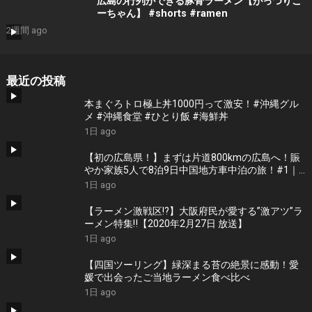
広島の行列ができる豚骨ラーメン【がっつりこ
ーちゃん】 #shorts #ramen
2週間 ago
最近の投稿
本まぐろトロ極上丼1000円って激安！#沖縄グル
メ #沖縄食堂 #ひとり飯 #海鮮丼
1日 ago
【初の広島県！】まずは片道800kmの広島へ！賑
やか家族5人で8泊9日中国地方車中泊の旅！#1｜
風情溢れる尾道と家族大絶賛のご当地ラーメン｜
1日 ago
高規格なりんくうRVパーク＜キャンピングカーで
全国制覇！＞
【ラーメン激戦区!?】大阪府民が愛する”激アツ”ラ
ーメン特集‼︎【2020年2月27日 放送】
1日 ago
【四国ツーリング】緑深まる苔の絶景に感動！愛
媛で出会ったご当地ラーメン食べ比べ
1日 ago