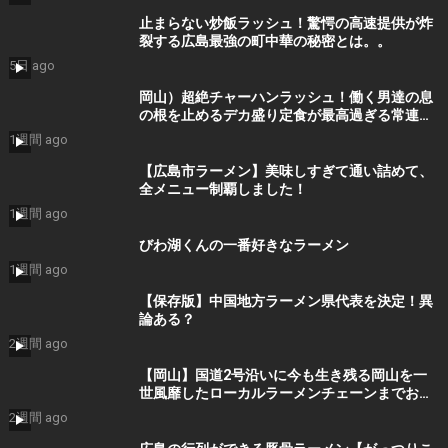
止まらない炒飯ラッシュ！驚愕の高速提供が炸
裂する広島最強の町中華の秘密とは。。
5日 ago
岡山）超絶チャーハンラッシュ！働く男達の息
の根を止めるデカ盛り定食が最高過ぎる常連殺
到ラーメン食堂
1週間 ago
【広島市ラーメン】美味しすぎて通い詰めて、
全メニュー制覇しました！
1週間 ago
びわ湖くんの一番好きなラーメン
1週間 ago
【保存版】中国地方ラーメン県代表を決定！異
論ある？
2週間 ago
【岡山】国道2号沿いに今も生き残る岡山を一
世風靡したローカルラーメンチェーンまでお昼
ご飯を食べにいくだけのツーリング【ラーメン
2週間 ago
大統領】