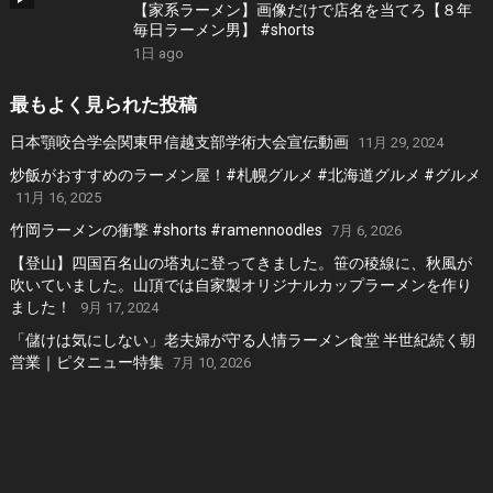
【家系ラーメン】画像だけで店名を当てろ【８年
毎日ラーメン男】 #shorts
1日 ago
最もよく見られた投稿
日本顎咬合学会関東甲信越支部学術大会宣伝動画
11月 29, 2024
炒飯がおすすめのラーメン屋！#札幌グルメ #北海道グルメ #グルメ
11月 16, 2025
竹岡ラーメンの衝撃 #shorts #ramennoodles
7月 6, 2026
【登山】四国百名山の塔丸に登ってきました。笹の稜線に、秋風が
吹いていました。山頂では自家製オリジナルカップラーメンを作り
ました！
9月 17, 2024
「儲けは気にしない」老夫婦が守る人情ラーメン食堂 半世紀続く朝
営業｜ピタニュー特集
7月 10, 2026