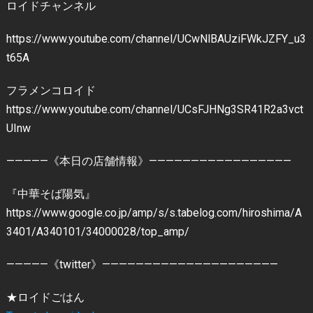
ロイドチャンネル
https://www.youtube.com/channel/UCwNlBAUziFWkJZFY_u3
t65A
フラメンコロイド
https://www.youtube.com/channel/UCsFJHNg3SR41R2a3vct
UInw
—————《本日の店舗情報》—————————————————
『中華そば陽気』
https://www.google.co.jp/amp/s/s.tabelog.com/hiroshima/A
3401/A340101/34000028/top_amp/
—————《twitter》—————————————————————
★ロイドごはん