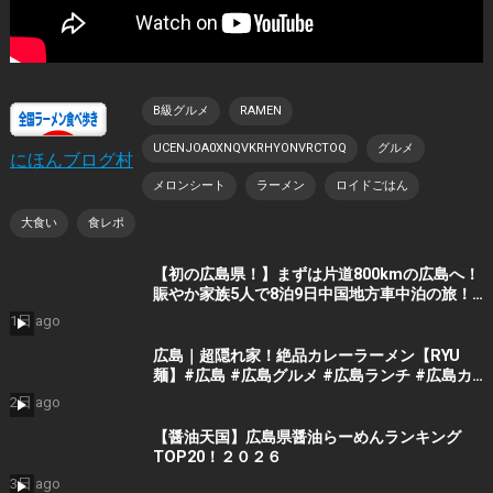
B級グルメ
RAMEN
UCENJOA0XNQVKRHYONVRCTOQ
グルメ
にほんブログ村
メロンシート
ラーメン
ロイドごはん
大食い
食レポ
【初の広島県！】まずは片道800kmの広島へ！
賑やか家族5人で8泊9日中国地方車中泊の旅！
#1｜風情溢れる尾道と家族大絶賛のご当地ラー
1日 ago
メン｜高規格なりんくうRVパーク＜キャンピン
グカーで全国制覇！＞
広島｜超隠れ家！絶品カレーラーメン【RYU
麺】#広島 #広島グルメ #広島ランチ #広島カ
フェ #広島ディナー #japanesefood
2日 ago
#japantrip #hiroshima
【醤油天国】広島県醤油らーめんランキング
TOP20！２０２６
3日 ago