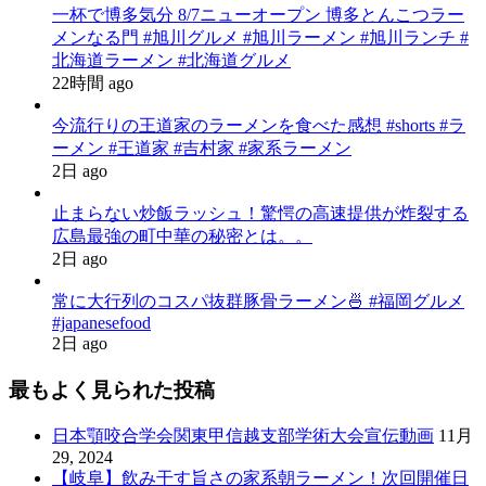
一杯で博多気分 8/7ニューオープン 博多とんこつラー
メンなる門 #旭川グルメ #旭川ラーメン #旭川ランチ #
北海道ラーメン #北海道グルメ
22時間 ago
今流行りの王道家のラーメンを食べた感想 #shorts #ラ
ーメン #王道家 #吉村家 #家系ラーメン
2日 ago
止まらない炒飯ラッシュ！驚愕の高速提供が炸裂する
広島最強の町中華の秘密とは。。
2日 ago
常に大行列のコスパ抜群豚骨ラーメン🍜 #福岡グルメ
#japanesefood
2日 ago
最もよく見られた投稿
日本顎咬合学会関東甲信越支部学術大会宣伝動画
11月
29, 2024
【岐阜】飲み干す旨さの家系朝ラーメン！次回開催日