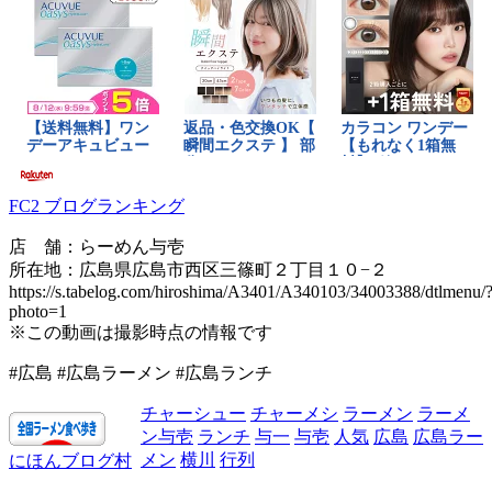
FC2 ブログランキング
店 舗：らーめん与壱
所在地：広島県広島市西区三篠町２丁目１０−２
https://s.tabelog.com/hiroshima/A3401/A340103/34003388/dtlmenu/
photo=1
※この動画は撮影時点の情報です
#広島 #広島ラーメン #広島ランチ
チャーシュー
チャーメシ
ラーメン
ラーメ
ン与壱
ランチ
与一
与壱
人気
広島
広島ラー
メン
横川
行列
にほんブログ村