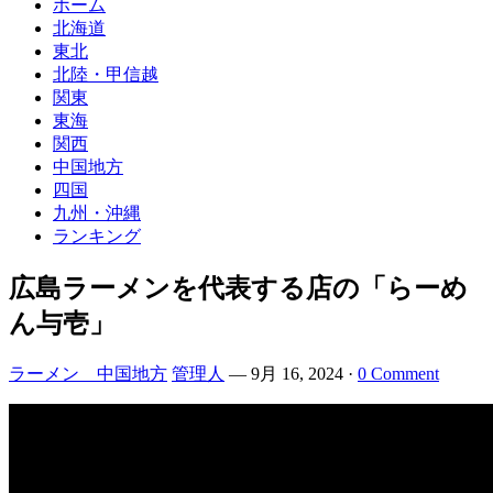
ホーム
北海道
東北
北陸・甲信越
関東
東海
関西
中国地方
四国
九州・沖縄
ランキング
広島ラーメンを代表する店の「らーめ
ん与壱」
ラーメン 中国地方
管理人
—
9月 16, 2024
·
0 Comment