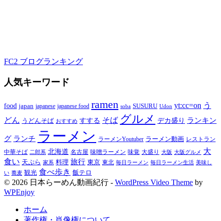
FC2 ブログランキング
人気キーワード
ramen
yt:cc=on
う
food
japan
japanese food
SUSURU
japanese
soba
Udon
グルメ
どん
そば
すする
デカ盛り
ランキン
うどんそば
おすすめ
ラーメン
グ
ランチ
ラーメン動画
ラーメンYoutuber
レストラン
大
北海道
中華そば
名古屋
味噌ラーメン
大盛り
味覚
大阪
二郎系
大阪グルメ
食い
旅行
天ぷら
料理
東京
東北
家系
毎日ラーメン
毎日ラーメン生活
美味し
食べ歩き
飯テロ
観光
い
蕎麦
© 2026 日本らーめん動画紀行 -
WordPress Video Theme
by
WPEnjoy
ホーム
著作権・肖像権について