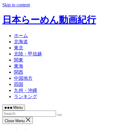
Skip to content
日本らーめん動画紀行
ホーム
北海道
東北
北陸・甲信越
関東
東海
関西
中国地方
四国
九州・沖縄
ランキング
Menu
Close Menu