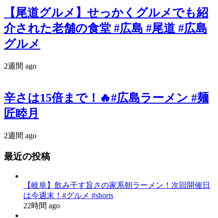
【尾道グルメ】せっかくグルメでも紹
介された老舗の食堂 #広島 #尾道 #広島
グルメ
2週間 ago
辛さは15倍まで！🔥#広島ラーメン #麺
匠睦月
2週間 ago
最近の投稿
【岐阜】飲み干す旨さの家系朝ラーメン！次回開催日
は今週末！#グルメ #shorts
22時間 ago