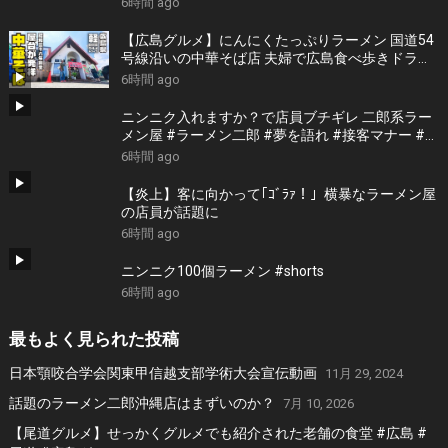
6時間 ago
【広島グルメ】にんにくたっぷりラーメン 国道54
号線沿いの中華そば店 夫婦で広島食べ歩きドライ
ブ
6時間 ago
ニンニク入れますか？で店員ブチギレ 二郎系ラー
メン屋 #ラーメン二郎 #夢を語れ #接客マナー #恐
い店 #二郎系嫌い
6時間 ago
【炎上】客に向かって｢ｺﾞﾗｧ！」横暴なラーメン屋
の店員が話題に
6時間 ago
ニンニク100個ラーメン #shorts
6時間 ago
最もよく見られた投稿
日本顎咬合学会関東甲信越支部学術大会宣伝動画
11月 29, 2024
話題のラーメン二郎沖縄店はまずいのか？
7月 10, 2026
【尾道グルメ】せっかくグルメでも紹介された老舗の食堂 #広島 #