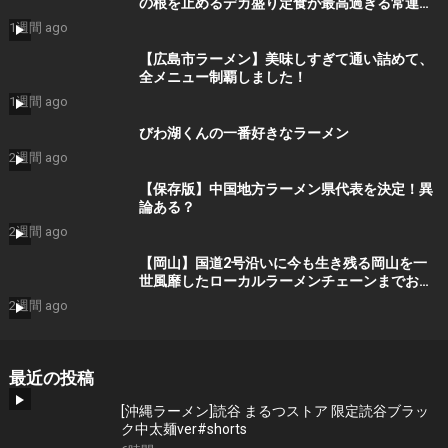
の根を止めるデカ盛り定食が最高過ぎる常連殺
到ラーメン食堂
1週間 ago
【広島市ラーメン】美味しすぎて通い詰めて、
全メニュー制覇しました！
1週間 ago
びわ湖くんの一番好きなラーメン
2週間 ago
【保存版】中国地方ラーメン県代表を決定！異
論ある？
2週間 ago
【岡山】国道2号沿いに今も生き残る岡山を一
世風靡したローカルラーメンチェーンまでお昼
ご飯を食べにいくだけのツーリング【ラーメン
2週間 ago
大統領】
最近の投稿
[沖縄ラーメン]読谷 まるつストア 限定読谷ブラッ
ク中太麺ver#shorts