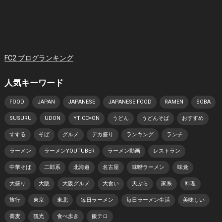
FC2 ブログランキング
人気キーワード
FOOD
JAPAN
JAPANESE
JAPANESE FOOD
RAMEN
SOBA
SUSURU
UDON
YT:CC=ON
うどん
うどんそば
おすすめ
すする
そば
グルメ
デカ盛り
ランキング
ランチ
ラーメン
ラーメンYOUTUBER
ラーメン動画
レストラン
中華そば
二郎系
北海道
名古屋
味噌ラーメン
味覚
大盛り
大阪
大阪グルメ
大食い
天ぷら
家系
料理
旅行
東京
東北
毎日ラーメン
毎日ラーメン生活
美味しい
蕎麦
観光
食べ歩き
飯テロ