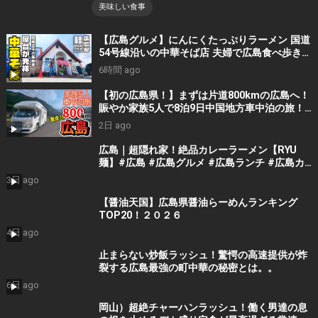
美味しい食事
【広島グルメ】にんにくたっぷりラーメン 国道
54号線沿いの中華そば店 夫婦で広島食べ歩きド
ライブ
6時間 ago
【初の広島県！】まずは片道800kmの広島へ！
賑やか家族5人で8泊9日中国地方車中泊の旅！
#1｜風情溢れる尾道と家族大絶賛のご当地ラー
2日 ago
メン｜高規格なりんくうRVパーク＜キャンピン
グカーで全国制覇！＞
広島｜超隠れ家！絶品カレーラーメン【RYU
麺】#広島 #広島グルメ #広島ランチ #広島カ
フェ #広島ディナー #japanesefood
3日 ago
#japantrip #hiroshima
【醤油天国】広島県醤油らーめんランキング
TOP20！２０２６
4日 ago
止まらない炒飯ラッシュ！驚愕の高速提供が炸
裂する広島最強の町中華の秘密とは。。
6日 ago
岡山）超絶チャーハンラッシュ！働く男達の息