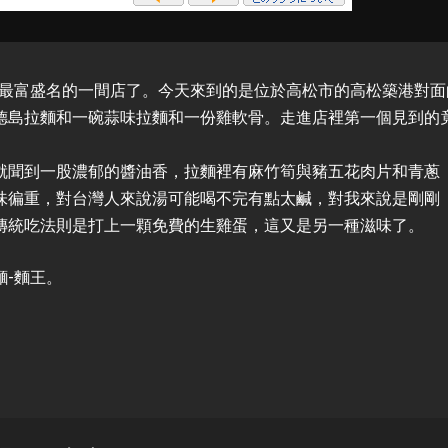
是最富盛名的一間店了。今天來到的是位於高松市的高松築港對面
德島拉麵和一碗蒜味拉麵和一份雞軟骨。走進店裡第一個見到的
就聞到一股濃郁的醬油香，拉麵裡有麻竹筍與豬五花肉片和青蔥
味徧重，對台灣人來說湯可能喝不完有點太鹹，對我來說是剛剛
傳統吃法則是打上一顆免費的生雞蛋，這又是另一種滋味了。
-麵王。