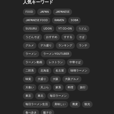
人気キーワード
FOOD
JAPAN
JAPANESE
JAPANESE FOOD
RAMEN
SOBA
SUSURU
UDON
YT:CC=ON
うどん
うどんそば
おすすめ
すする
そば
グルメ
デカ盛り
ランキング
ランチ
ラーメン
ラーメンYOUTUBER
ラーメン動画
レストラン
中華そば
二郎系
北海道
名古屋
味噌ラーメン
味覚
大盛り
大阪
大阪グルメ
大食い
天ぷら
家系
料理
旅行
東京
東北
毎日ラーメン
毎日ラーメン生活
美味しい
蕎麦
観光
食べ歩き
飯テロ