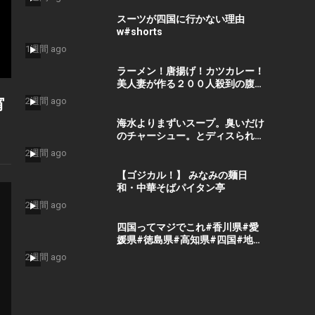
スーツが四国に行かない理由
w#shorts
1週間 ago
ラーメン！唐揚げ！カツカレー！
美人妻が作る２００人殺到の腹パ
ン必須のギャンブル勝負めし食堂
宵
2週間 ago
がスゴすぎた。。
海水よりまずいスープ。臭いだけ
のチャーシュー。とディスられま
くったラーメン店主がブチギレた
2週間 ago
結果・・
【ゴジカル！】 みなみの麺日
和・中華そばパイタン亭
2週間 ago
四国ってマジでこれ#香川県#愛
媛県#徳島県#高知県#四国#地方
#日常
2週間 ago