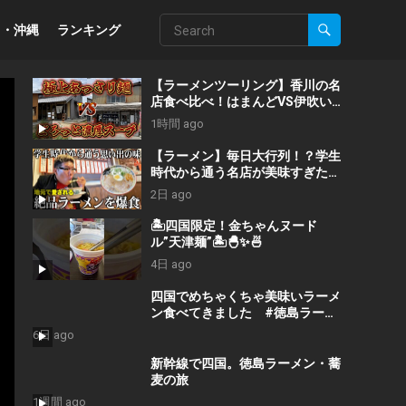
州・沖縄
ランキング
【ラーメンツーリング】香川の名
店食べ比べ！はまんどVS伊吹い
りこセンターを巡る四国1泊2日
1時間 ago
旅
【ラーメン】毎日大行列！？学生
時代から通う名店が美味すぎた。
【飯テロ】
2日 ago
🏝四国限定！金ちゃんヌード
ル”天津麺”🏝🐣✨🍜
4日 ago
四国でめちゃくちゃ美味いラーメ
ン食べてきました #徳島ラーメ
ン #徳島グルメ
6日 ago
新幹線で四国。徳島ラーメン・蕎
麦の旅
1週間 ago