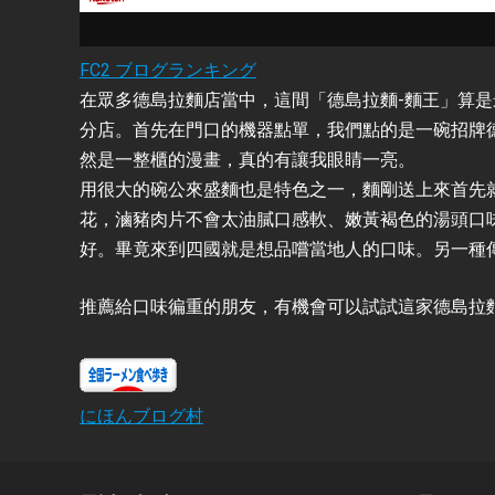
FC2 ブログランキング
在眾多德島拉麵店當中，這間「德島拉麵-麵王」算
分店。首先在門口的機器點單，我們點的是一碗招牌
然是一整櫃的漫畫，真的有讓我眼睛一亮。
用很大的碗公來盛麵也是特色之一，麵剛送上來首先
花，滷豬肉片不會太油膩口感軟、嫩黃褐色的湯頭口
好。畢竟來到四國就是想品嚐當地人的口味。另一種
推薦給口味徧重的朋友，有機會可以試試這家德島拉麵
にほんブログ村