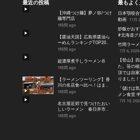
最近の投稿
最もよく
【沖縄つけ麺】夢ノ弥/つけ
日本顎咬合
麺専門店
動画
11月 2
1時間 ago
炒飯がおす
#北海道グ
【醤油天国】広島県醤油ら
ーめんランキングTOP20！
竹岡ラーメンの
２０２６
1時間 ago
7月 6, 2026
【登山】四
超濃厚煮干しラーメン🍜
た。笹の稜
1時間 ago
頂では自家
りました！
【ラーメンツーリング】香
川の名店食べ比べ！はまん
「儲けは気
どVS伊吹いりこセンターを
1時間 ago
メン食堂 
巡る四国1泊2日旅
7月 10, 202
名古屋近郊で見つけたおい
しいラーメン 春日井市の
おすすめラーメンのお店
1時間 ago
高山ラーメンや担々麺、旨
辛タンメンなどおすすめの
お店 １２軒