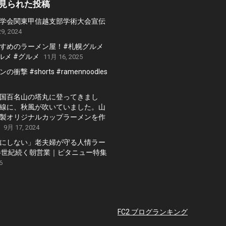
見られた投稿
学会関東甲信越支部学術大会宣伝
9, 2024
すめのラーメン屋！#札幌グルメ
ルメ #グルメ
11月 16, 2025
衝撃 #shorts #ramennoodles
国百名山の塔丸に登ってきまし
線に、秋風が吹いていました。山
製オリジナルカップラーメンを作
9月 17, 2024
にしない」老夫婦が守る人情ラー
半世紀続く朝営業｜ピタニュー特集
6
FC2 ブログランキング