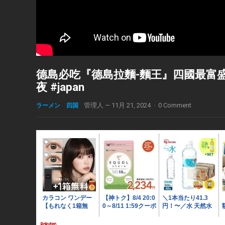
德島必吃『德島拉麵-麵王』四國最富盛名的
夜 #japan
ラーメン 四国
管理人
—
11月 21, 2024
·
0 Comment