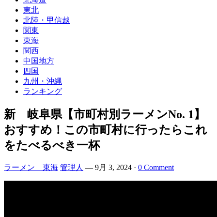
東北
北陸・甲信越
関東
東海
関西
中国地方
四国
九州・沖縄
ランキング
新 岐阜県【市町村別ラーメンNo. 1】
おすすめ！この市町村に行ったらこれ
をたべるべき一杯
ラーメン 東海
管理人
—
9月 3, 2024
·
0 Comment