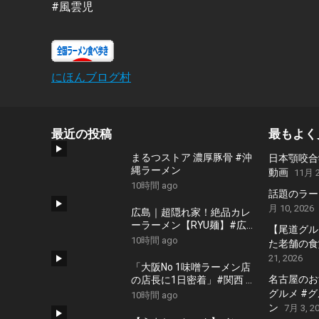
#風雲児
にほんブログ村
最近の投稿
最もよく
まるつストア 濃厚豚骨 #沖
日本顎咬合
縄ラーメン
動画
11月 2
10時間 ago
話題のラー
月 10, 2026
広島｜超隠れ家！絶品カレ
ーラーメン【RYU麺】#広
【尾道グル
島 #広島グルメ #広島ラン
10時間 ago
た老舗の食堂
チ #広島カフェ #広島ディ
21, 2026
ナー #japanesefood
「大阪No 1味噌ラーメン店
#japantrip #hiroshima
名古屋のおす
の店長に1日密着」#関西 #
國丸 #大阪 #ラーメン
グルメ #
10時間 ago
#ramen
ン
7月 3, 2