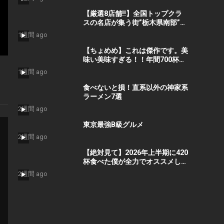
#ramen #ramennoodls
【厳選8店舗!!】全国トップクラ
スの名店が集う街”栃木県南部”の
本当に美味しいラーメン店を教え
1週間 ago
ます【栃木ラーメン】
【ちょめめ】これは傑作です。美
味い美味すぎる！！年間700杯す
する男が激推しするガチで美味い
1週間 ago
塩ラーメン。をすする らーめん
とうかんや【飯テロ】SUSURU
食べないと損！直系以外の神家系
TV.第3322回
ラーメン7選
2週間 ago
東京最強B級グルメ
2週間 ago
【絶対見て】2026年上半期に420
杯食べた僕が全力でオススメした
いラーメン店を教えます
2週間 ago
【Suzuking Of Ramen2026】