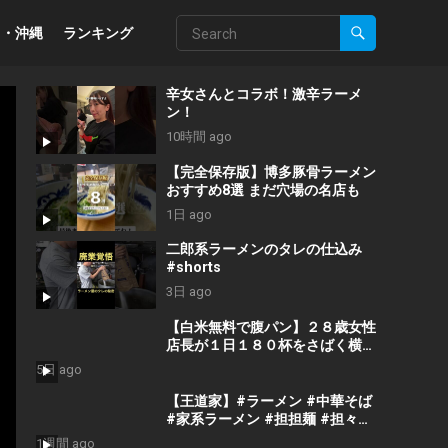
州・沖縄
ランキング
辛女さんとコラボ！激辛ラーメ
ン！
10時間 ago
【完全保存版】博多豚骨ラーメン
おすすめ8選 まだ穴場の名店も
1日 ago
二郎系ラーメンのタレの仕込み
#shorts
3日 ago
【白米無料で腹パン】２８歳女性
店長が１日１８０杯をさばく横浜
家系ラーメン
5日 ago
【王道家】#ラーメン #中華そば
#家系ラーメン #担担麺 #担々麺
#大阪グルメ #神戸グルメ
1週間 ago