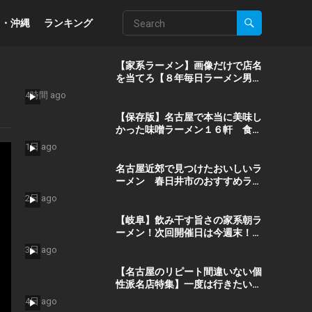
州・沖縄
ランキング
【家系ラーメン】画像だけで店名
を当てろ【８年毎日ラーメン男】
#shorts
4時間 ago
【保存版】名古屋で本当に美味し
かった味噌ラーメン１６軒 食べ
ログ ラーメン AICHI 百名店の選
1日 ago
出店から札幌白味噌ラーメン、好
来系薬膳味噌らーめんなどおすす
名古屋近郊で見つけたおいしいラ
めの１６軒
ーメン 春日井市のおすすめラー
メンのお店 高山ラーメンや担々
2日 ago
麺、旨辛タンメンなどおすすめの
お店 １２軒
【岐阜】飲み干す旨さの家系朝ラ
ーメン！次回開催日は今週末！#
グルメ #shorts
3日 ago
【名古屋のリピート間違いない個
性派名店特集】一度は行きたい沼
る名店4選/名古屋グルメ/名古屋
4日 ago
ランチ/名古屋ラーメン/Eating