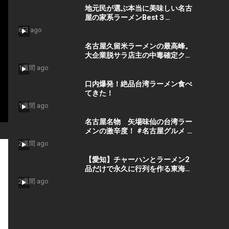
and drinking in Nagoya, Japan
地元民が選ぶ本当に美味しい名古
屋の家系ラーメンBest３
#shorts #ラーメン #グルメ
6日 ago
名古屋久留米ラーメンの最高峰。
大企業脱サラ店主の中毒確定クサ
うま豚骨ラーメン店丨NAGOYA
1週間 ago
BEST RAMEN
口内爆発！絶品台湾ラーメン食べ
てきた！
1週間 ago
名古屋名物 矢場味仙の台湾ラー
メンの激辛度！ #名古屋グルメ #
ラーメン #名古屋めし #グルメ #
2週間 ago
台湾ラーメン #松岡ひとみ#味仙
【愛知】チャーハンとラーメン2
品だけで永久に行列を作る東海最
強クラスのラーメン店が凄い
2週間 ago