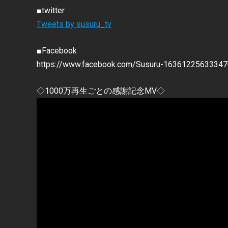
■twitter
Tweets by susuru_tv
■Facebook
https://www.facebook.com/Susuru-16361225633347
◇1000万再生ごとの感謝記念MV◇