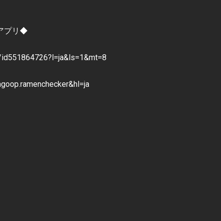
アプリ◆
d551864726?l=ja&ls=1&mt=8
.agoop.ramenchecker&hl=ja