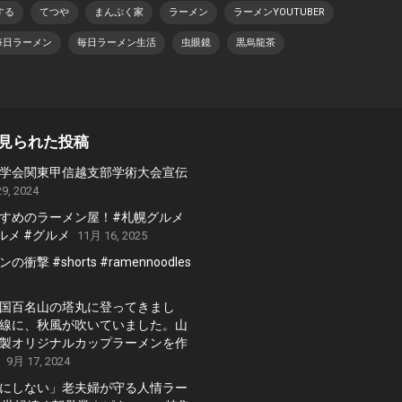
する
てつや
まんぷく家
ラーメン
ラーメンYOUTUBER
毎日ラーメン
毎日ラーメン生活
虫眼鏡
黒烏龍茶
見られた投稿
学会関東甲信越支部学術大会宣伝
9, 2024
すめのラーメン屋！#札幌グルメ
ルメ #グルメ
11月 16, 2025
衝撃 #shorts #ramennoodles
国百名山の塔丸に登ってきまし
線に、秋風が吹いていました。山
製オリジナルカップラーメンを作
9月 17, 2024
にしない」老夫婦が守る人情ラー