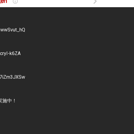
V2wwSvut_hQ
cryI-k6ZA
c27iZm3JXSw
実施中！