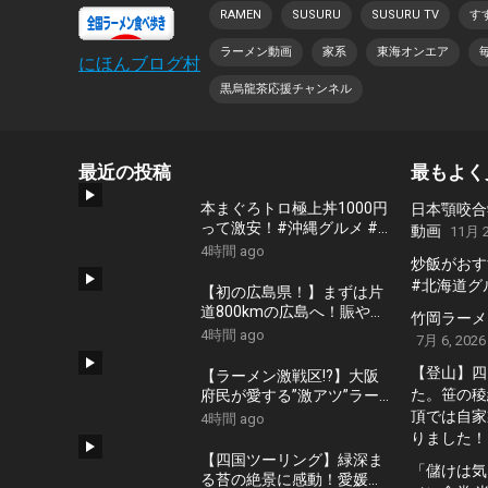
RAMEN
SUSURU
SUSURU TV
す
ラーメン動画
家系
東海オンエア
にほんブログ村
黒烏龍茶応援チャンネル
最近の投稿
最もよく
本まぐろトロ極上丼1000円
日本顎咬合
って激安！#沖縄グルメ #
動画
11月 2
沖縄食堂 #ひとり飯 #海鮮
4時間 ago
炒飯がおす
丼
#北海道グ
【初の広島県！】まずは片
道800kmの広島へ！賑やか
竹岡ラーメンの
家族5人で8泊9日中国地方
4時間 ago
7月 6, 2026
車中泊の旅！#1｜風情溢れ
る尾道と家族大絶賛のご当
【登山】四
【ラーメン激戦区!?】大阪
地ラーメン｜高規格なりん
た。笹の稜
府民が愛する”激アツ”ラー
くうRVパーク＜キャンピン
メン特集‼︎【2020年2月27
頂では自家
4時間 ago
グカーで全国制覇！＞
日 放送】
りました！
【四国ツーリング】緑深ま
「儲けは気
る苔の絶景に感動！愛媛で