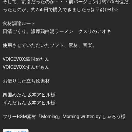
そして、割引だったのか・・・前バージョンは約275円位だ
ったものが、約250円で購入できましたっ(≧▽≦)ﾔｯﾀﾈ☆
食材調達ルート
日清ごくり。濃厚鶏白湯ラーメン クスリのアオキ
使用させていただいたソフト、素材、音楽。
VOICEVOX:四国めたん
VOICEVOX:ずんだもん
お借りした立ち絵素材
四国めたん:坂本アヒル様
ずんだもん:坂本アヒル様
フリーBGM素材『Morning』Morning written by しゃろう様