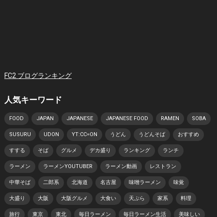
FC2 ブログランキング
人気キーワード
FOOD
JAPAN
JAPANESE
JAPANESE FOOD
RAMEN
SOBA
SUSURU
UDON
YT:CC=ON
うどん
うどんそば
おすすめ
すする
そば
グルメ
デカ盛り
ランキング
ランチ
ラーメン
ラーメンYOUTUBER
ラーメン動画
レストラン
中華そば
二郎系
北海道
名古屋
味噌ラーメン
味覚
大盛り
大阪
大阪グルメ
大食い
天ぷら
家系
料理
旅行
東京
東北
毎日ラーメン
毎日ラーメン生活
美味しい