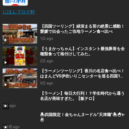
にほんブログ村
【四国ツーリング】緑深まる苔の絶景に感動！
愛媛で出会ったご当地ラーメン食べ比べ
1日 ago
【うまかっちゃん】インスタント最強豚骨を全
種類食って格付けしてみた。
2日 ago
【ラーメンツーリング】香川の名店食べ比べ！
はまんどVS伊吹いりこセンターを巡る四国1泊2
日旅
3日 ago
【ラーメン】毎日大行列！？学生時代から通う
名店が美味すぎた。【飯テロ】
5日 ago
🏝四国限定！金ちゃんヌードル”天津麺”🏝🐣✨
🍜
1週間 ago