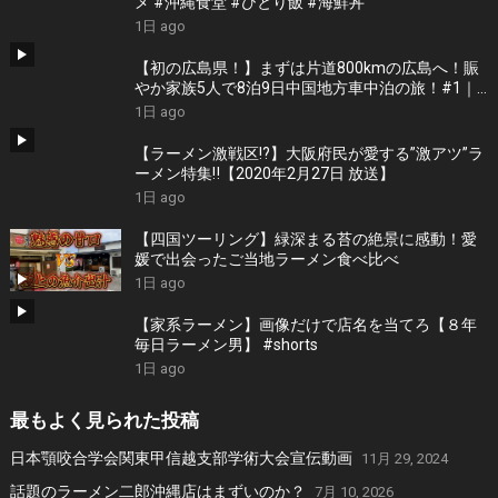
メ #沖縄食堂 #ひとり飯 #海鮮丼
1日 ago
【初の広島県！】まずは片道800kmの広島へ！賑
やか家族5人で8泊9日中国地方車中泊の旅！#1｜
風情溢れる尾道と家族大絶賛のご当地ラーメン｜
1日 ago
高規格なりんくうRVパーク＜キャンピングカーで
全国制覇！＞
【ラーメン激戦区!?】大阪府民が愛する”激アツ”ラ
ーメン特集‼︎【2020年2月27日 放送】
1日 ago
【四国ツーリング】緑深まる苔の絶景に感動！愛
媛で出会ったご当地ラーメン食べ比べ
1日 ago
【家系ラーメン】画像だけで店名を当てろ【８年
毎日ラーメン男】 #shorts
1日 ago
最もよく見られた投稿
日本顎咬合学会関東甲信越支部学術大会宣伝動画
11月 29, 2024
話題のラーメン二郎沖縄店はまずいのか？
7月 10, 2026