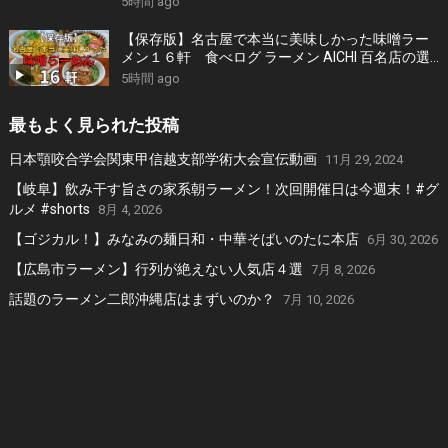
5時間 ago
【保存版】名古屋で本当に美味しかった味噌ラー
メン１６軒 食べログ ラーメン AICHI 百名店の選
出店から札幌白味噌ラーメン、好来系薬膳味噌ら
5時間 ago
ーめんなどおすすめの１６軒
最もよく見られた投稿
日本顎咬合学会関東甲信越支部学術大会宣伝動画
11月 29, 2024
【岐阜】飲み干す旨さの家系朝ラーメン！次回開催日は今週末！#グ
ルメ #shorts
8月 4, 2026
【ゴジカル！】みなみの麺日和・中華そばいのたに本店
6月 30, 2026
【広島市ラーメン】行列が絶えない人気店４選
7月 8, 2026
話題のラーメン二郎沖縄店はまずいのか？
7月 10, 2026