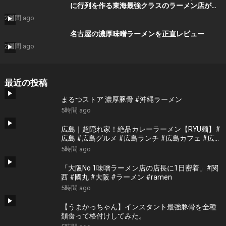
に行列を作る東海最強クラスのラーメン店が凄
い
2週間 ago
名古屋の濃厚味噌ラーメンを正直レビュー
2週間 ago
最近の投稿
まるつストア 濃厚豚骨 #沖縄ラーメン
5時間 ago
広島｜超隠れ家！絶品カレーラーメン【RYU麺】#
広島 #広島グルメ #広島ランチ #広島カフェ #広島
ディナー #japanesefood #japantrip #hiroshima
5時間 ago
「大阪No 1味噌ラーメン店の店長に1日密着」#関
西 #國丸 #大阪 #ラーメン #ramen
5時間 ago
【うまかっちゃん】インスタント最強豚骨を全種
類食って格付けしてみた。