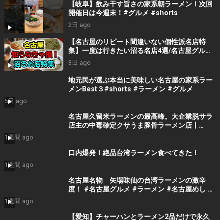
【岐阜】飲み干す旨さの家系朝ラーメン！次回
開催日は今週末！#グルメ #shorts
2日 ago
【名古屋のリピート間違いない個性派名店特
集】一度は行きたい沼る名店4選/名古屋グルメ/
名古屋ランチ/名古屋ラーメン/Eating and
3日 ago
drinking in Nagoya, Japan
地元民が選ぶ本当に美味しい名古屋の家系ラー
メンBest３#shorts #ラーメン #グルメ
5日 ago
名古屋久留米ラーメンの最高峰。大企業脱サラ
店主の中毒確定クサうま豚骨ラーメン店丨
NAGOYA BEST RAMEN
1週間 ago
口内爆発！絶品台湾ラーメン食べてきた！
1週間 ago
名古屋名物 矢場味仙の台湾ラーメンの激辛
度！ #名古屋グルメ #ラーメン #名古屋めし #
グルメ #台湾ラーメン #松岡ひとみ#味仙
1週間 ago
【愛知】チャーハンとラーメン2品だけで永久