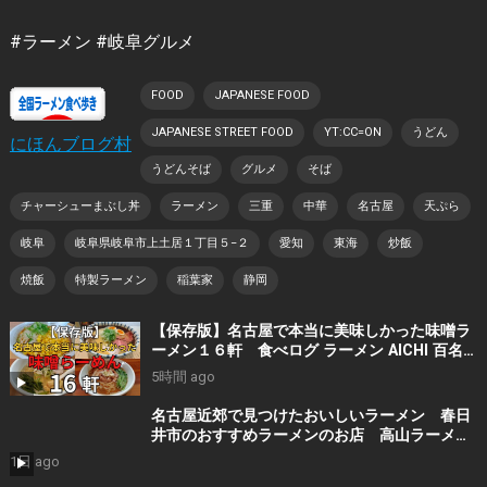
#ラーメン #岐阜グルメ
FOOD
JAPANESE FOOD
JAPANESE STREET FOOD
YT:CC=ON
うどん
にほんブログ村
うどんそば
グルメ
そば
チャーシューまぶし丼
ラーメン
三重
中華
名古屋
天ぷら
岐阜
岐阜県岐阜市上土居１丁目５−２
愛知
東海
炒飯
焼飯
特製ラーメン
稲葉家
静岡
【保存版】名古屋で本当に美味しかった味噌ラ
ーメン１６軒 食べログ ラーメン AICHI 百名
店の選出店から札幌白味噌ラーメン、好来系薬
5時間 ago
膳味噌らーめんなどおすすめの１６軒
名古屋近郊で見つけたおいしいラーメン 春日
井市のおすすめラーメンのお店 高山ラーメン
や担々麺、旨辛タンメンなどおすすめのお店
1日 ago
１２軒