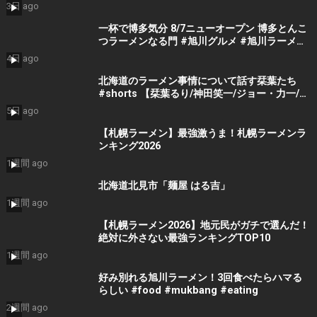
#japan #noodles
3日 ago
一杯で博多気分 8/7ニューオープン 博多とんこ
つラーメンなる門 #旭川グルメ #旭川ラーメン
#旭川ランチ #北海道ラーメン #北海道グルメ
4日 ago
北海道のラーメン事情について話す栞葉たち
#shorts 【栞葉るり/神田笑一/ジョー・力一/七
瀬すず菜/切り抜き】
5日 ago
【札幌ラーメン】最強激うま！札幌ラーメンラ
ンキング2026
1週間 ago
北海道北見市「麺屋 はる吉」
1週間 ago
【札幌ラーメン2026】地元民がガチで選んだ！
絶対に外さない最強ランキングTOP10
1週間 ago
好み別れる旭川ラーメン！3回食べたらハマる
らしい #food #mukbang #eating
2週間 ago