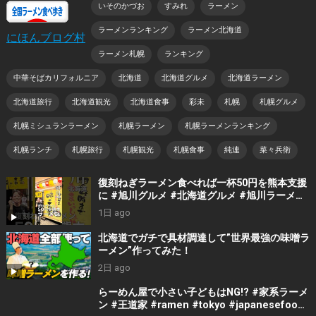
いそのかづお
すみれ
ラーメン
ラーメンランキング
ラーメン北海道
にほんブログ村
ラーメン札幌
ランキング
中華そばカリフォルニア
北海道
北海道グルメ
北海道ラーメン
北海道旅行
北海道観光
北海道食事
彩未
札幌
札幌グルメ
札幌ミシュランラーメン
札幌ラーメン
札幌ラーメンランキング
札幌ランチ
札幌旅行
札幌観光
札幌食事
純連
菜々兵衛
復刻ねぎラーメン食べれば一杯50円を熊本支援
に #旭川グルメ #北海道グルメ #旭川ラーメン
#北海道ラーメン
1日 ago
北海道でガチで具材調達して”世界最強の味噌ラ
ーメン”作ってみた！
2日 ago
らーめん屋で小さい子どもはNG!? #家系ラーメ
ン #王道家 #ramen #tokyo #japanesefood