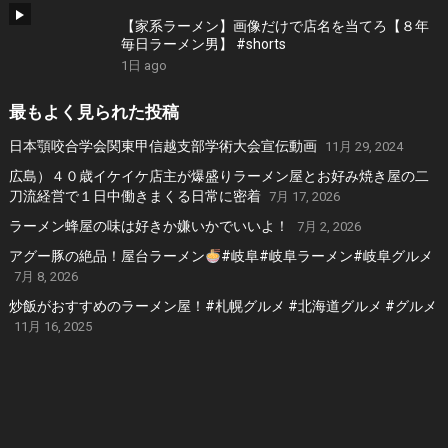
【家系ラーメン】画像だけで店名を当てろ【８年
毎日ラーメン男】 #shorts
1日 ago
最もよく見られた投稿
日本顎咬合学会関東甲信越支部学術大会宣伝動画
11月 29, 2024
広島）４０歳イケイケ店主が爆盛りラーメン屋とお好み焼き屋の二
刀流経営で１日中働きまくる日常に密着
7月 17, 2026
ラーメン蜂屋の味は好きか嫌いかでいいよ！
7月 2, 2026
アグー豚の絶品！屋台ラーメン
#岐阜#岐阜ラーメン#岐阜グルメ
7月 8, 2026
炒飯がおすすめのラーメン屋！#札幌グルメ #北海道グルメ #グルメ
11月 16, 2025