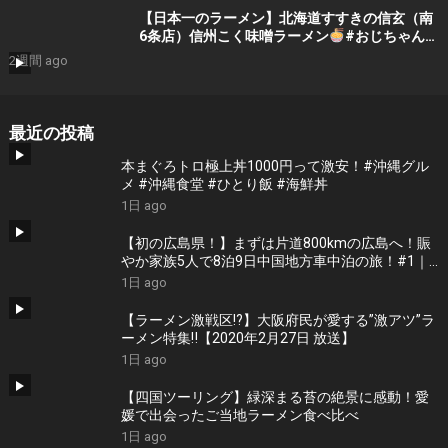
【日本一のラーメン】北海道すすきの信玄（南
6条店）信州こく味噌ラーメン
#おじちゃん
ねる #ラーメン #絶メシ #グルメ #グルメ好き
2週間 ago
#おススメ #メシテロ #みそラーメン #信玄 #
すすきの
最近の投稿
本まぐろトロ極上丼1000円って激安！#沖縄グル
メ #沖縄食堂 #ひとり飯 #海鮮丼
1日 ago
【初の広島県！】まずは片道800kmの広島へ！賑
やか家族5人で8泊9日中国地方車中泊の旅！#1｜
風情溢れる尾道と家族大絶賛のご当地ラーメン｜
1日 ago
高規格なりんくうRVパーク＜キャンピングカーで
全国制覇！＞
【ラーメン激戦区!?】大阪府民が愛する”激アツ”ラ
ーメン特集‼︎【2020年2月27日 放送】
1日 ago
【四国ツーリング】緑深まる苔の絶景に感動！愛
媛で出会ったご当地ラーメン食べ比べ
1日 ago