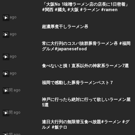
「大阪No 1味噌ラーメン店の店長に1日密着」
#関西 #國丸 #大阪 #ラーメン #ramen
1日 ago
超濃厚煮干しラーメン🍜
2日 ago
常に大行列のコスパ抜群豚骨ラーメン🍜 #福岡
グルメ#japanesefood
4日 ago
食べないと損！直系以外の神家系ラーメン7選
6日 ago
福岡で感動した豚骨ラーメンベスト７
1週間 ago
神戸に行ったら絶対に行って欲しいラーメン屋
5選
1週間 ago
連日大行列の無限替玉食べ放題#ラーメン #グ
ルメ #飯テロ
2週間 ago