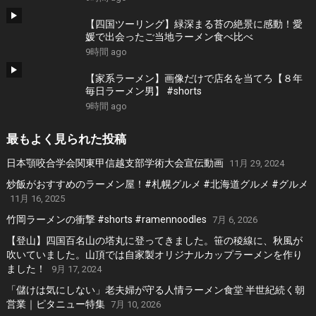
【四国ツーリング】緑深まる苔の絶景に感動！愛
媛で出会ったご当地ラーメン食べ比べ
9時間 ago
【家系ラーメン】画像だけで店名を当てろ【８年
毎日ラーメン男】 #shorts
9時間 ago
最もよく見られた投稿
日本顎咬合学会関東甲信越支部学術大会宣伝動画
11月 29, 2024
炒飯がおすすめのラーメン屋！#札幌グルメ #北海道グルメ #グルメ
11月 16, 2025
竹岡ラーメンの衝撃 #shorts #ramennoodles
7月 6, 2026
【登山】四国百名山の塔丸に登ってきました。笹の稜線に、秋風が
吹いていました。山頂では自家製オリジナルカップラーメンを作り
ました！
9月 17, 2024
「儲けは気にしない」老夫婦が守る人情ラーメン食堂 半世紀続く朝
営業｜ピタニュー特集
7月 10, 2026