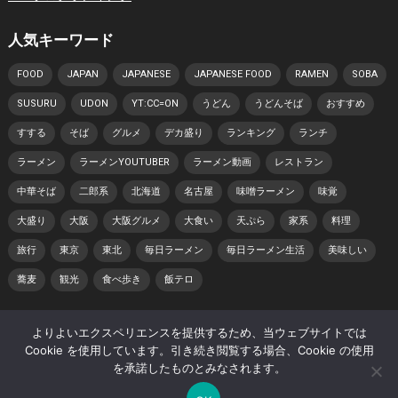
人気キーワード
FOOD
JAPAN
JAPANESE
JAPANESE FOOD
RAMEN
SOBA
SUSURU
UDON
YT:CC=ON
うどん
うどんそば
おすすめ
すする
そば
グルメ
デカ盛り
ランキング
ランチ
ラーメン
ラーメンYOUTUBER
ラーメン動画
レストラン
中華そば
二郎系
北海道
名古屋
味噌ラーメン
味覚
大盛り
大阪
大阪グルメ
大食い
天ぷら
家系
料理
旅行
東京
東北
毎日ラーメン
毎日ラーメン生活
美味しい
蕎麦
観光
食べ歩き
飯テロ
よりよいエクスペリエンスを提供するため、当ウェブサイトでは
© 2026 日本らーめん動画紀行 -
WordPress Video Theme
by
Cookie を使用しています。引き続き閲覧する場合、Cookie の使用
WPEnjoy
を承諾したものとみなされます。
ホーム
著作権・肖像権について
プライバシーポリシー