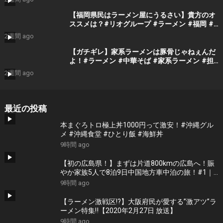
【福岡県民はラーメン屋にうるさい】貴方のオ
ススメは？#リオグループ #ラーメン #福岡 #
豚骨 #黒服
2週間 ago
【ガチギレ】家系ラーメンは豚骨じゃねぇんだ
よ！#ラーメン #中華そば #家系ラーメン #担
担麺 #豚骨ラーメン #豚骨 #塩ラーメン #醤油
2週間 ago
ラーメン
最近の投稿
本まぐろトロ極上丼1000円って激安！#沖縄グル
メ #沖縄食堂 #ひとり飯 #海鮮丼
9時間 ago
【初の広島県！】まずは片道800kmの広島へ！賑
やか家族5人で8泊9日中国地方車中泊の旅！#1｜
風情溢れる尾道と家族大絶賛のご当地ラーメン｜
9時間 ago
高規格なりんくうRVパーク＜キャンピングカーで
全国制覇！＞
【ラーメン激戦区!?】大阪府民が愛する”激アツ”ラ
ーメン特集‼︎【2020年2月27日 放送】
9時間 ago