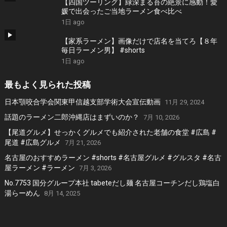
【四国ツーリング】緑深まる苔の絶景に感動！愛
媛で出会ったご当地ラーメン食べ比べ
1日 ago
【家系ラーメン】画像だけで店名を当てろ【８年
毎日ラーメン男】 #shorts
1日 ago
最もよく見られた投稿
日本顎咬合学会関東甲信越支部学術大会宣伝動画
11月 29, 2024
話題のラーメン二郎沖縄店はまずいのか？
7月 10, 2026
【尾道グルメ】せっかくグルメでも紹介された老舗の食堂 #広島 #
尾道 #広島グルメ
7月 21, 2026
名古屋のおすすめラーメン #shorts #名古屋グルメ #グルスタ #名古
屋ラーメン #ラーメン
7月 3, 2026
No.7753 国分グループ本社 tabeteだし麺 名古屋コーチンだし鶏塩白
湯らーめん
8月 14, 2025