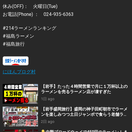
休み(OFF)： 火曜日(Tue)
お電話(Phone) ： 024-935-6363
#214ラーメンランキング
#福島ラーメン
#福島旅行
にほんブログ村
【岩手】たった４時間営業で月に１万杯以上の
ラーメンを売るラーメン店が凄すぎた
1日 ago
【岩手盛岡旅行】盛岡の神子田町朝市でラーメ
ンを楽しみつつ土日ジャンボで食らう老舗ラー
メン 豪ーめん ラーメン☆ビリー
2日 ago