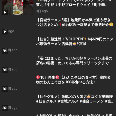
中野ブロードウェイで450円のラーメン！ ⁠#
東北 #中野 #中野ブロードウェイ #町中華
#shorts #japanesefood
3日 ago
【宮城ラーメン5選】地元民が本気で通う行き
つけ店まとめ
仙台駅近〜塩釜まで厳選紹介
｜宮城グルメ・仙台ラーメン巡り
5日 ago
【仙台】超速報！7/31OPEN
1杯620円のコス
パ最強ラーメン店爆誕
#宮城
1週間 ago
「沼にはまった」ちいかわ好きラーメン店長の
店名の秘密 ぬいぐるみ専門クリニックまで生
まれた「ぬい活」ブームの正体とは
1週間 ago
10万再生
【わんこそばの食べ方】盛岡名
物のわんこそばを100杯食べる方法！
1週間 ago
【仙台グルメ】激戦区の人気店
コク旨辛味噌
#仙台グルメ #宮城グルメ #仙台ラーメン #宮
城ラーメン #旅行 #japantravel
2週間 ago
#japanesefood #ramen #shorts
#山形グルメ 絶対に食べたい！旅先グルメ５選