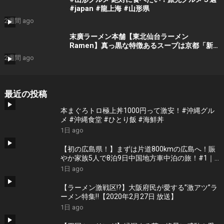
#japan #龍上海 #山形県
2週間 ago
末廣ラーメン本舗【東北仙台ラーメン
Ramen】真っ黒な特徴あるスープは京都「新
福菜館」の流れを汲む店！東北あちこちにある
2週間 ago
大行列店 Ramen in Sendai, Japan
最近の投稿
本まぐろトロ極上丼1000円って激安！#沖縄グル
メ #沖縄食堂 #ひとり飯 #海鮮丼
1日 ago
【初の広島県！】まずは片道800kmの広島へ！賑
やか家族5人で8泊9日中国地方車中泊の旅！#1｜
風情溢れる尾道と家族大絶賛のご当地ラーメン｜
1日 ago
高規格なりんくうRVパーク＜キャンピングカーで
全国制覇！＞
【ラーメン激戦区!?】大阪府民が愛する”激アツ”ラ
ーメン特集‼︎【2020年2月27日 放送】
1日 ago