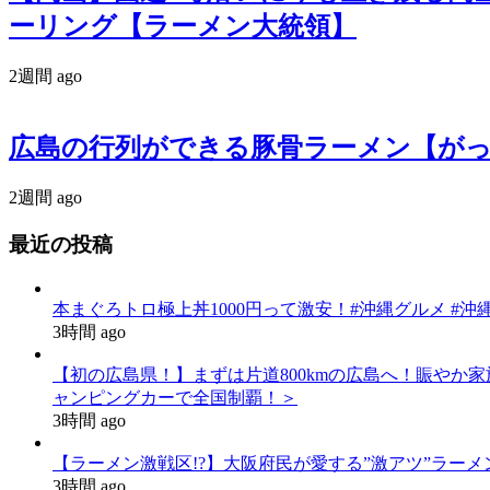
ーリング【ラーメン大統領】
2週間 ago
広島の行列ができる豚骨ラーメン【がっつりこー
2週間 ago
最近の投稿
本まぐろトロ極上丼1000円って激安！#沖縄グルメ #沖縄
3時間 ago
【初の広島県！】まずは片道800kmの広島へ！賑やか
ャンピングカーで全国制覇！＞
3時間 ago
【ラーメン激戦区!?】大阪府民が愛する”激アツ”ラーメン特集
3時間 ago