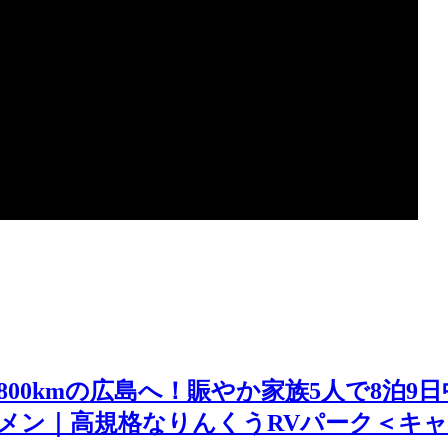
00kmの広島へ！賑やか家族5人で8泊9
メン｜高規格なりんくうRVパーク＜キ