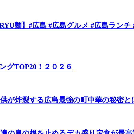
U麺】#広島 #広島グルメ #広島ランチ 
グTOP20！２０２６
供が炸裂する広島最強の町中華の秘密と
男達の息の根を止めるデカ盛り定食が最高