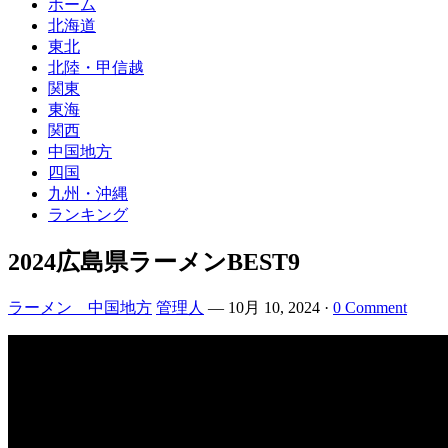
ホーム
北海道
東北
北陸・甲信越
関東
東海
関西
中国地方
四国
九州・沖縄
ランキング
2024広島県ラーメンBEST9
ラーメン 中国地方
管理人
—
10月 10, 2024
·
0 Comment