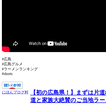
#広島
#広島グルメ
#ラーメンランキング
#shorts
【初の広島県！】まずは片道8
にほんブログ村
道と家族大絶賛のご当地ラー