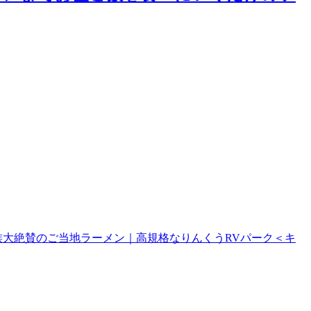
家族大絶賛のご当地ラーメン｜高規格なりんくうRVパーク＜キ