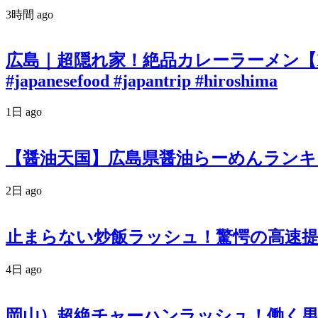
3時間 ago
広島｜超隠れ家！絶品カレーラーメン【RY
#japanesefood #japantrip #hiroshima
1日 ago
【醤油天国】広島県醤油らーめんランキン
2日 ago
止まらない炒飯ラッシュ！驚愕の高速提
4日 ago
岡山）超絶チャーハンラッシュ！働く