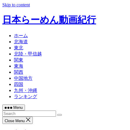
Skip to content
日本らーめん動画紀行
ホーム
北海道
東北
北陸・甲信越
関東
東海
関西
中国地方
四国
九州・沖縄
ランキング
Menu
Close Menu