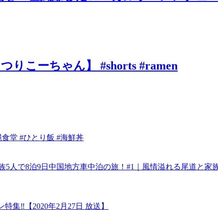
ちゃん】 #shorts #ramen
食堂 #ひとり飯 #海鮮丼
家族5人で8泊9日中国地方車中泊の旅！#1｜風情溢れる尾道と
‼︎【2020年2月27日 放送】