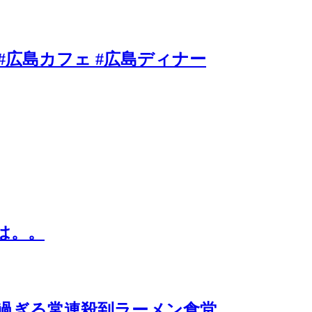
#広島カフェ #広島ディナー
は。。
過ぎる常連殺到ラーメン食堂