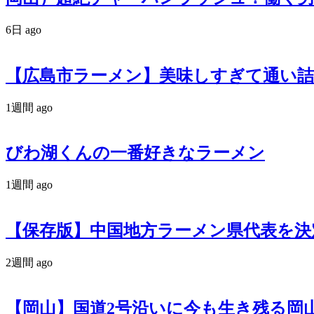
6日 ago
【広島市ラーメン】美味しすぎて通い
1週間 ago
びわ湖くんの一番好きなラーメン
1週間 ago
【保存版】中国地方ラーメン県代表を決
2週間 ago
【岡山】国道2号沿いに今も生き残る岡