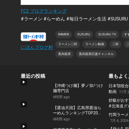
FC2 ブログランキング
#ラーメン​ #らーめん​ #毎日ラーメン生活 #SUSURU
RAMEN
SUSURU
SUSURU TV
す
ラーメン二郎
ラーメン動画
二郎
にほんブログ村
黒烏龍茶
黒烏龍茶応援チャンネル
最近の投稿
最もよく
【沖縄つけ麺】夢ノ弥/つけ
日本顎咬合
麺専門店
動画
11月 2
6時間 ago
炒飯がおす
#北海道グ
【醤油天国】広島県醤油ら
ーめんランキングTOP20！
竹岡ラーメンの
２０２６
6時間 ago
7月 6, 2026
【登山】四