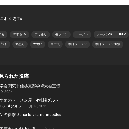
 #すするTV
する
すするTV
デカ盛り
モッパン
ラーメン
ラーメンYOUTUBER
二郎系
大盛り
大食い
富士丸
毎日ラーメン
毎日ラーメン生活
見られた投稿
学会関東甲信越支部学術大会宣伝
9, 2024
すめのラーメン屋！#札幌グルメ
ルメ #グルメ
11月 16, 2025
衝撃 #shorts #ramennoodles
国百名山の塔丸に登ってきまし