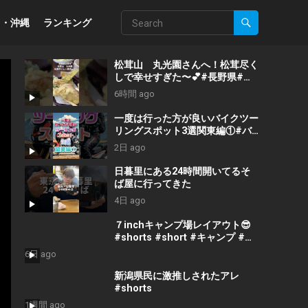
州・沖縄
ランキング
松茸山 丸光園さんへ！松茸尽く
しで幸せすぎた〜💕#長野県#上
田市#松茸山#丸光園#松茸#松茸
6時間 ago
尽くし#贅沢#美味しい#ランチ#
楽しい人生 #楽しい1日 #おばち
一度は行った方が良いバイクツー
ゃん #fun #美味しいランチ
リングスポット3選関東編①#バ
イクツーリング#バイク#バイク
2日 ago
初心者#バイクチャンネル#バイ
クランキング#バイクランキング
日暮里にある24時間開いてるそ
#motorcycle#japantravel
ば屋に行ってきた
4日 ago
７inchキャンプ場レイアウト😎
#shorts #short #キャンプ #ア
ウトドア #ソロキャンプ #ファミ
6日 ago
キャン #dod #焚き火 #youtube
#espcampchannel
新潟県民に激推しされたアレ
#shorts
1週間 ago