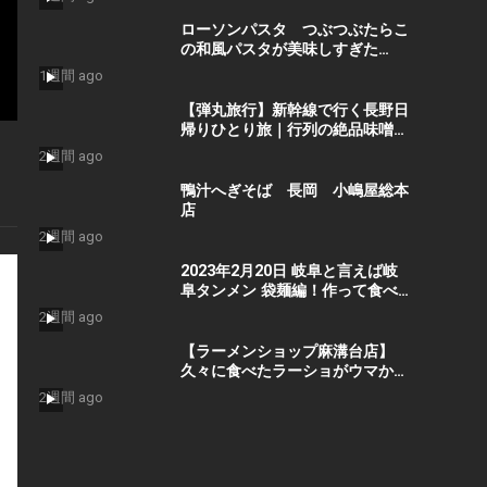
ローソンパスタ つぶつぶたらこ
の和風パスタが美味しすぎた
#food
1週間 ago
【弾丸旅行】新幹線で行く長野日
帰りひとり旅｜行列の絶品味噌ラ
ーメン・善光寺参拝・極上サウナ
2週間 ago
と戸隠そばを1日で遊び尽くす！
鴨汁へぎそば 長岡 小嶋屋総本
店
2週間 ago
2023年2月20日 岐阜と言えば岐
阜タンメン 袋麺編！作って食べ
よう！おうちご飯
2週間 ago
【ラーメンショップ麻溝台店】
久々に食べたラーショがウマかっ
た！ーRamen noodles in
2週間 ago
Sagamihara Kanagawaー
Ramen shop