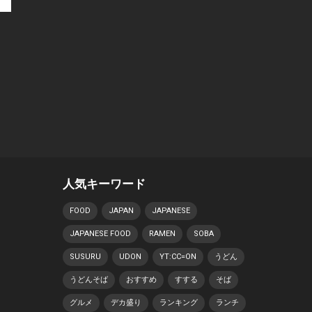
人気キーワード
FOOD
JAPAN
JAPANESE
JAPANESE FOOD
RAMEN
SOBA
SUSURU
UDON
YT:CC=ON
うどん
うどんそば
おすすめ
すする
そば
グルメ
デカ盛り
ランキング
ランチ