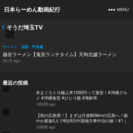
日本らーめん動画紀行
MENU
そうだ埼玉TV
ラーメン 北陸・甲信越
越谷ラーメン【鬼安ランチタイム】天狗北越ラーメン
5か月 ago
最近の投稿
本まぐろトロ極上丼1000円って激安！#沖縄グル
メ #沖縄食堂 #ひとり飯 #海鮮丼
13時間 ago
【初の広島県！】まずは片道800kmの広島へ！賑
やか家族5人で8泊9日中国地方車中泊の旅！#1｜
風情溢れる尾道と家族大絶賛のご当地ラーメン｜
13時間 ago
高規格なりんくうRVパーク＜キャンピングカーで