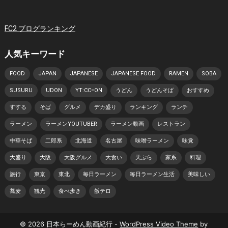
FC2 ブログランキング
人気キーワード
FOOD
JAPAN
JAPANESE
JAPANESE FOOD
RAMEN
SOBA
SUSURU
UDON
YT:CC=ON
うどん
うどんそば
おすすめ
すする
そば
グルメ
デカ盛り
ランキング
ランチ
ラーメン
ラーメンYOUTUBER
ラーメン動画
レストラン
中華そば
二郎系
北海道
名古屋
味噌ラーメン
味覚
大盛り
大阪
大阪グルメ
大食い
天ぷら
家系
料理
旅行
東京
東北
毎日ラーメン
毎日ラーメン生活
美味しい
蕎麦
観光
食べ歩き
飯テロ
© 2026 日本らーめん動画紀行 -
WordPress Video Theme
by