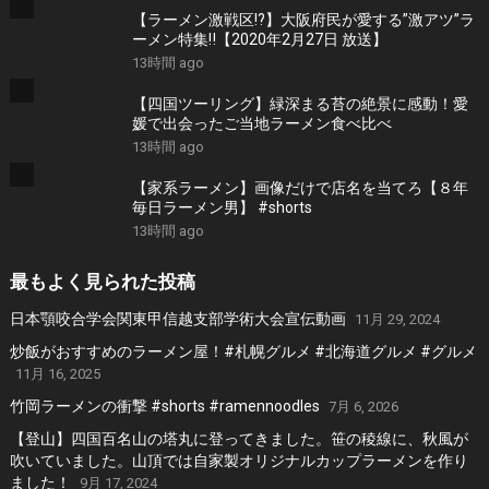
全国制覇！＞
【ラーメン激戦区!?】大阪府民が愛する”激アツ”ラ
ーメン特集‼︎【2020年2月27日 放送】
13時間 ago
【四国ツーリング】緑深まる苔の絶景に感動！愛
媛で出会ったご当地ラーメン食べ比べ
13時間 ago
【家系ラーメン】画像だけで店名を当てろ【８年
毎日ラーメン男】 #shorts
13時間 ago
最もよく見られた投稿
日本顎咬合学会関東甲信越支部学術大会宣伝動画
11月 29, 2024
炒飯がおすすめのラーメン屋！#札幌グルメ #北海道グルメ #グルメ
11月 16, 2025
竹岡ラーメンの衝撃 #shorts #ramennoodles
7月 6, 2026
【登山】四国百名山の塔丸に登ってきました。笹の稜線に、秋風が
吹いていました。山頂では自家製オリジナルカップラーメンを作り
ました！
9月 17, 2024