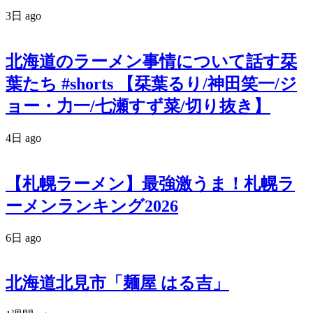
3日 ago
北海道のラーメン事情について話す栞
葉たち #shorts 【栞葉るり/神田笑一/ジ
ョー・力一/七瀬すず菜/切り抜き】
4日 ago
【札幌ラーメン】最強激うま！札幌ラ
ーメンランキング2026
6日 ago
北海道北見市「麺屋 はる吉」