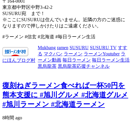
〒164-0001
東京都中野区中野3-42-2
SUSURU宛 まで！
※ここにSUSURUは住んでいません。近隣の方のご迷惑に
なりますので押しかけたりはご遠慮ください。
#ラーメン #信玄 #北海道 #毎日ラーメン生活
Mukbang
ramen
SUSURU
SUSURU TV
すす
る
マクバン
ラーメン
ラーメンYoutuber
ラ
ーメン動画
毎日ラーメン
毎日ラーメン生活
にほんブログ村
黒烏龍茶
黒烏龍茶応援チャンネル
復刻ねぎラーメン食べれば一杯50円を
熊本支援に #旭川グルメ #北海道グルメ
#旭川ラーメン #北海道ラーメン
8時間 ago