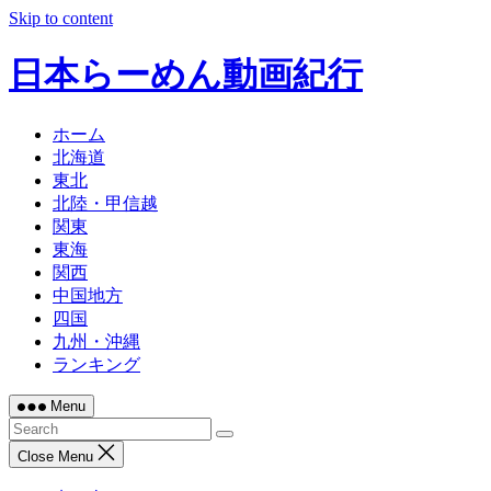
Skip to content
日本らーめん動画紀行
ホーム
北海道
東北
北陸・甲信越
関東
東海
関西
中国地方
四国
九州・沖縄
ランキング
Menu
Close Menu