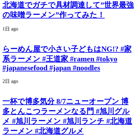
北海道でガチで具材調達して”世界最強
の味噌ラーメン”作ってみた！
1日 ago
らーめん屋で小さい子どもはNG!? #家
系ラーメン #王道家 #ramen #tokyo
#japanesefood #japan #noodles
2日 ago
一杯で博多気分 8/7ニューオープン 博
多とんこつラーメンなる門 #旭川グル
メ #旭川ラーメン #旭川ランチ #北海道
ラーメン #北海道グルメ