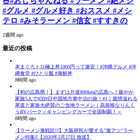
🍜#おじちゃんねる #ラーメン #絶メシ
#グルメ #グルメ好き #おススメ #メシ
テロ #みそラーメン #信玄 #すすきの
2週間 ago
最近の投稿
本まぐろトロ極上丼1000円って激安！#沖縄グルメ #沖
縄食堂 #ひとり飯 #海鮮丼
8時間 ago
【初の広島県！】まずは片道800kmの広島へ！賑やか
家族5人で8泊9日中国地方車中泊の旅！#1｜風情溢れる
尾道と家族大絶賛のご当地ラーメン｜高規格なりんく
うRVパーク＜キャンピングカーで全国制覇！＞
8時間 ago
【ラーメン激戦区!?】大阪府民が愛する”激アツ”ラー
メン特集‼︎【2020年2月27日 放送】