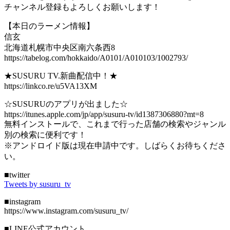
チャンネル登録もよろしくお願いします！
【本日のラーメン情報】
信玄
北海道札幌市中央区南六条西8
https://tabelog.com/hokkaido/A0101/A010103/1002793/
★SUSURU TV.新曲配信中！★
https://linkco.re/u5VA13XM
☆SUSURUのアプリが出ました☆
https://itunes.apple.com/jp/app/susuru-tv/id1387306880?mt=8
無料インストールで、これまで行った店舗の検索やジャンル
別の検索に便利です！
※アンドロイド版は現在申請中です。しばらくお待ちくださ
い。
■twitter
Tweets by susuru_tv
■instagram
https://www.instagram.com/susuru_tv/
■LINE公式アカウント