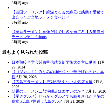
8時間 ago
【四国ツーリング】緑深まる苔の絶景に感動！愛媛で
出会ったご当地ラーメン食べ比べ
8時間 ago
【家系ラーメン】画像だけで店名を当てろ【８年毎日
ラーメン男】 #shorts
8時間 ago
最もよく見られた投稿
日本顎咬合学会関東甲信越支部学術大会宣伝動画
11月
29, 2024
【ゴジカル！】みなみの麺日和・中華そばいのたに本
店
6月 30, 2026
【広島市ラーメン】行列が絶えない人気店４選
7月 8,
2026
話題のラーメン二郎沖縄店はまずいのか？
7月 10, 2026
【尾道グルメ】せっかくグルメでも紹介された老舗の
食堂 #広島 #尾道 #広島グルメ
7月 21, 2026