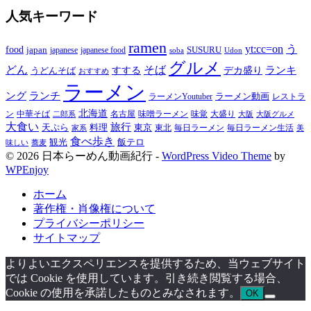
人気キーワード
ramen
yt:cc=on
う
food
japan
japanese food
SUSURU
japanese
soba
Udon
グルメ
どん
そば
すする
デカ盛り
ランキ
うどんそば
おすすめ
ラーメン
ング
ランチ
ラーメン動画
ラーメンYoutuber
レストラ
北海道
ン
中華そば
名古屋
味噌ラーメン
大盛り
味覚
大阪
二郎系
大阪グルメ
大食い
旅行
天ぷら
料理
東京
東北
家系
毎日ラーメン
毎日ラーメン生活
美
食べ歩き
飯テロ
観光
味しい
蕎麦
© 2026 日本らーめん動画紀行 -
WordPress Video Theme
by
WPEnjoy
ホーム
著作権・肖像権について
プライバシーポリシー
サイトマップ
よりよいエクスペリエンスを提供するため、当ウェブサイト
では Cookie を使用しています。引き続き閲覧する場合、
Cookie の使用を承諾したものとみなされます。
OK