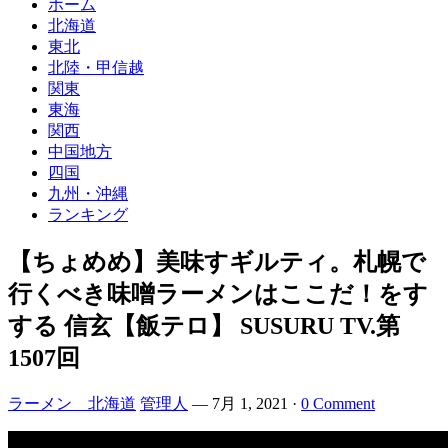
ホーム
北海道
東北
北陸・甲信越
関東
東海
関西
中国地方
四国
九州・沖縄
ランキング
【ちょめめ】美味すギルティ。札幌で
行くべき味噌ラーメンはここだ！をす
する 信玄【飯テロ】 SUSURU TV.第
1507回
ラーメン 北海道
管理人
—
7月 1, 2021
·
0 Comment