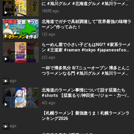
に #旭川グルメ #北海道グルメ #旭川ラーメン
#北海道ラーメン
1時間 ago
北海道でガチで具材調達して”世界最強の味噌ラ
ーメン”作ってみた！
1日 ago
らーめん屋で小さい子どもはNG!? #家系ラーメ
ン #王道家 #ramen #tokyo #japanesefood
#japan #noodles
2日 ago
一杯で博多気分 8/7ニューオープン 博多とんこ
つラーメンなる門 #旭川グルメ #旭川ラーメン
#旭川ランチ #北海道ラーメン #北海道グルメ
3日 ago
北海道のラーメン事情について話す栞葉たち
#shorts 【栞葉るり/神田笑一/ジョー・力一/七
瀬すず菜/切り抜き】
4日 ago
【札幌ラーメン】最強激うま！札幌ラーメンラ
ンキング2026
6日 ago