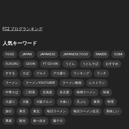
FC2 ブログランキング
人気キーワード
FOOD
JAPAN
JAPANESE
JAPANESE FOOD
RAMEN
SOBA
SUSURU
UDON
YT:CC=ON
うどん
うどんそば
おすすめ
すする
そば
グルメ
デカ盛り
ランキング
ランチ
ラーメン
ラーメンYOUTUBER
ラーメン動画
レストラン
中華そば
二郎系
北海道
名古屋
味噌ラーメン
味覚
大盛り
大阪
大阪グルメ
大食い
天ぷら
家系
料理
旅行
東京
東北
毎日ラーメン
毎日ラーメン生活
美味しい
蕎麦
観光
食べ歩き
飯テロ