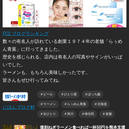
FC2 ブログランキング
数々の有名人が訪れている創業１９７４年の老舗「らぅめ
ん青葉」に行ってきました。
歴史を感じられる、店内は有名人の写真やサインがいっぱ
いでした。
ラーメンも、もちろん美味しかったです。
皆さんもぜひ行ってみてね。
＃ビール
＃ひとり酒
＃ぼっち飯
＃ラーメン
＃らぅめん青葉
＃北海道
にほんブログ村
＃女ひとり
＃旭川
＃移住民
＃老舗
復刻ねぎラーメン食べれば一杯50円を熊本支援