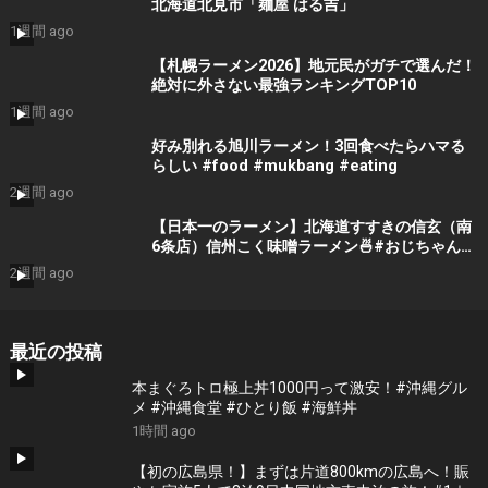
北海道北見市「麺屋 はる吉」
1週間 ago
【札幌ラーメン2026】地元民がガチで選んだ！
絶対に外さない最強ランキングTOP10
1週間 ago
好み別れる旭川ラーメン！3回食べたらハマる
らしい #food #mukbang #eating
2週間 ago
【日本一のラーメン】北海道すすきの信玄（南
6条店）信州こく味噌ラーメン🍜#おじちゃんね
る #ラーメン #絶メシ #グルメ #グルメ好き #
2週間 ago
おススメ #メシテロ #みそラーメン #信玄 #す
すきの
最近の投稿
本まぐろトロ極上丼1000円って激安！#沖縄グル
メ #沖縄食堂 #ひとり飯 #海鮮丼
1時間 ago
【初の広島県！】まずは片道800kmの広島へ！賑