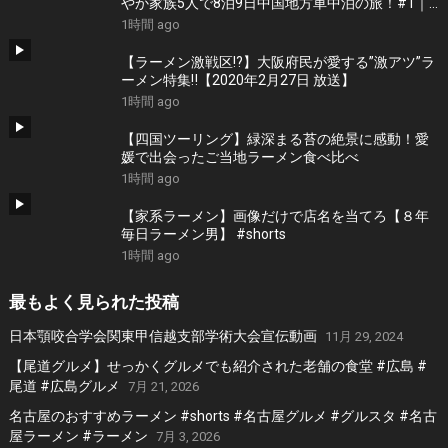
やか家族5人で8泊9日中国地方車中泊の旅！#1｜
風情溢れる尾道と家族大絶賛のご当地ラーメン｜
1時間 ago
高規格なりんくうRVパーク＜キャンピングカーで
全国制覇！＞
【ラーメン激戦区!?】大阪府民が愛する”激アツ”ラ
ーメン特集‼︎【2020年2月27日 放送】
1時間 ago
【四国ツーリング】緑深まる苔の絶景に感動！愛
媛で出会ったご当地ラーメン食べ比べ
1時間 ago
【家系ラーメン】画像だけで店名を当てろ【８年
毎日ラーメン男】 #shorts
1時間 ago
最もよく見られた投稿
日本顎咬合学会関東甲信越支部学術大会宣伝動画
11月 29, 2024
【尾道グルメ】せっかくグルメでも紹介された老舗の食堂 #広島 #
尾道 #広島グルメ
7月 21, 2026
名古屋のおすすめラーメン #shorts #名古屋グルメ #グルスタ #名古
屋ラーメン #ラーメン
7月 3, 2026