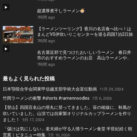
超濃厚煮干しラーメン
7時間 ago
【ラーメンツーリング】香川の名店食べ比べ！は
まんどVS伊吹いりこセンターを巡る四国1泊2日旅
7時間 ago
名古屋近郊で見つけたおいしいラーメン 春日井
市のおすすめラーメンのお店 高山ラーメンや
担々麺、旨辛タンメンなどおすすめのお店 １２
7時間 ago
軒
最もよく見られた投稿
日本顎咬合学会関東甲信越支部学術大会宣伝動画
11月 29, 2024
竹岡ラーメンの衝撃 #shorts #ramennoodles
7月 6, 2026
【登山】四国百名山の塔丸に登ってきました。笹の稜線に、秋風が
吹いていました。山頂では自家製オリジナルカップラーメンを作り
ました！
9月 17, 2024
「儲けは気にしない」老夫婦が守る人情ラーメン食堂 半世紀続く朝
営業｜ピタニュー特集
7月 10, 2026