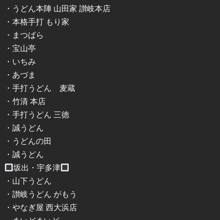
・うどん本陣 山田家 讃岐本店
・本格手打 もり家
・まつばら
・宝山亭
・いちみ
・あづま
・手打うどん 麦蔵
・竹清 本店
・手打うどん 三徳
・誠うどん
・うどんの田
・誠うどん
坂出・宇多津
・山下うどん
・讃岐うどん がもう
・やなぎ屋 西大浜店