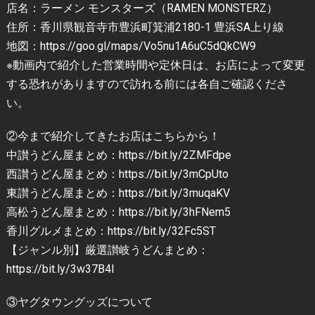
店名：ラーメン モンスターズ（RAMEN MONSTERZ）
住所：香川県観音寺市豊浜町箕浦2180-1 豊浜SA上り線
地図：https://goo.gl/maps/Vo5nu1A6uC5dQkCW9
※動画内で紹介した営業時間や定休日は、お店によって変更
する恐れがありますので訪れる前には各自ご確認くださ
い。
②今まで紹介してきたお店はこちらから！
中讃うどん屋まとめ：https://bit.ly/2ZMFdpe
西讃うどん屋まとめ：https://bit.ly/3mCpUto
東讃うどん屋まとめ：https://bit.ly/3muqaKV
高松うどん屋まとめ：https://bit.ly/3hFNem5
香川グルメまとめ：https://bit.ly/32Fc5ST
【ジャンル別】厳選讃岐うどんまとめ：
https://bit.ly/3w37B4l
③ヤグタウングッズについて