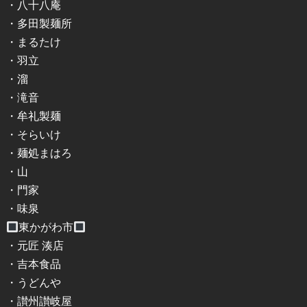
・八十八庵
・多田製麺所
・まるたけ
・羽立
・溜
・滝音
・牟礼製麺
・そらいけ
・麺処まはろ
・山
・門家
・味泉
東かがわ市
・元匠 湊店
・吉本食品
・うどんや
・讃州讃岐屋