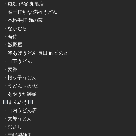
・麺処 綿谷 丸亀店
・准手打ちな 満福うどん
・本格手打 麺の蔵
・なかむら
・海侍
・飯野屋
・釜あげうどん 長田 in 香の香
・山下うどん
・麦香
・根ッ子うどん
・うどん おかだ
・あやうた製麺
まんのう
・山内うどん店
・太郎うどん
・むさし
・三嶋製麺所