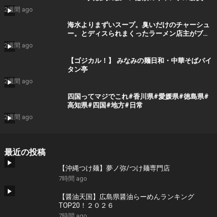
し食堂がスゴすぎた。。
2週間 ago
海水よりまずいスープ。臭いだけのチャーシュ
ー。とディスられまくったラーメン店主がブチ
ギレた結果・・
2週間 ago
【ゴジカル！】 みなみの麺日和・中華そばパイ
タン亭
2週間 ago
四国ってマジでこれ#香川県#愛媛県#徳島県#
高知県#四国#地方#日常
2週間 ago
最近の投稿
【沖縄つけ麺】夢ノ弥/つけ麺専門店
7時間 ago
【醤油天国】広島県醤油らーめんランキング
TOP20！２０２６
7時間 ago