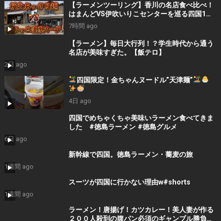
【ラーメンツーリング】香川の名店食べ比べ！
はまんどVS伊吹いりこセンターを巡る四国1泊2
日旅
7時間 ago
【ラーメン】毎日大行列！？学生時代から通う
名店が美味すぎた。【飯テロ】
2日 ago
四国限定！金ちゃんヌードル”天津麺”
4日 ago
四国でめちゃくちゃ美味いラーメン食べてきま
した #徳島ラーメン #徳島グルメ
6日 ago
新幹線で四国。徳島ラーメン・蕎麦の旅
1週間 ago
スーツが四国に行かない理由w#shorts
1週間 ago
ラーメン！唐揚げ！カツカレー！美人妻が作る
２００人殺到の腹パン必須のギャンブル勝負め