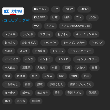
B級グルメ
DIY
EVERY
JAPAN
KAGAWA
LIFE
M子
T1N
UDON
にほんブログ村
VAN
うどん
うどんそばUDONSOBA
うどん県
うどん脳
エブリイ
おじさん
おっ！チャンネル
おっさん
かけうどん
キャンパー
キャンピングカー
キャンプ
さぬき
スズキ
デカ盛り
トラブル
トランスポーター
バンライフ
ベンツ
ベントラ
メシテロ
レインボースター
一人飲み
三重県
丸亀市
休日
四国
大食い
奥田
寿司
居酒屋
復活
昼飲み
津市
焼肉
熟年
田舎暮らし
自作
讃岐
讃岐うどん
讃岐うどんめぐり
食べ歩き
飯テロ
飲み歩き
香川
香川 うどん
香川県
高松
高松市
麺通団