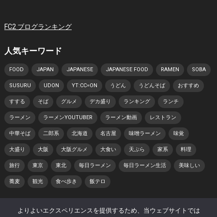
FC2 ブログランキング
人気キーワード
FOOD
JAPAN
JAPANESE
JAPANESE FOOD
RAMEN
SOBA
SUSURU
UDON
YT:CC=ON
うどん
うどんそば
おすすめ
すする
そば
グルメ
デカ盛り
ランキング
ランチ
ラーメン
ラーメンYOUTUBER
ラーメン動画
レストラン
中華そば
二郎系
北海道
名古屋
味噌ラーメン
味覚
大盛り
大阪
大阪グルメ
大食い
天ぷら
家系
料理
旅行
東京
東北
毎日ラーメン
毎日ラーメン生活
美味しい
蕎麦
観光
食べ歩き
飯テロ
よりよいエクスペリエンスを提供するため、当ウェブサイトでは
© 2026 日本らーめん動画紀行 -
WordPress Video Theme
by