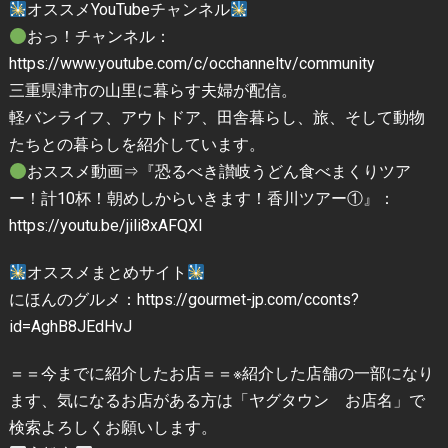
オススメYouTubeチャンネル
おっ！チャンネル：
https://www.youtube.com/c/occhanneltv/community
三重県津市の山里に暮らす夫婦が配信。
軽バンライフ、アウトドア、田舎暮らし、旅、そして動物
たちとの暮らしを紹介しています。
おススメ動画⇒『恐るべき讃岐うどん食べまくりツア
ー！計10杯！朝めしからいきます！香川ツアー①』：
https://youtu.be/jili8xAFQXI
オススメまとめサイト
にほんのグルメ：https://gourmet-jp.com/cconts?
id=AghB8JEdHvJ
＝＝今までに紹介したお店＝＝※紹介した店舗の一部になり
ます、気になるお店がある方は「ヤグタウン お店名」で
検索よろしくお願いします。