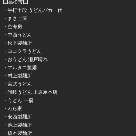
高松市
・手打十段 うどんバカ一代
・まさご屋
・空海房
・中西うどん
・松下製麺所
・ヨコクラうどん
・おうどん 瀬戸晴れ
・マルタニ製麺
・村上製麺所
・宮武うどん
・讃岐うどん 上原屋本店
・うどん 一福
・わら家
・安西製麺所
・池上製麺所
・橋本製麺所