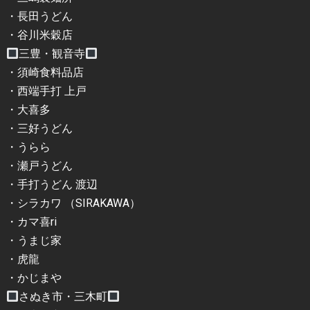
・長田うどん
・谷川米穀店
三豊・観音寺
・須崎食料品店
・西端手打 上戸
・大喜多
・三好うどん
・うらら
・瀬戸うどん
・手打うどん 渡辺
・シラカワ （SIRAKAWA）
・カマ喜ri
・うまじ家
・虎龍
・かじまや
さぬき市・三木町