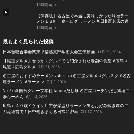
14時間 ago
【保存版】名古屋で本当に美味しかった味噌ラー
メン１６軒 食べログ ラーメン AICHI 百名店の選
出店から札幌白味噌ラーメン、好来系薬膳味噌ら
14時間 ago
ーめんなどおすすめの１６軒
最もよく見られた投稿
日本顎咬合学会関東甲信越支部学術大会宣伝動画
11月 29, 2024
【尾道グルメ】せっかくグルメでも紹介された老舗の食堂 #広島 #
尾道 #広島グルメ
7月 21, 2026
名古屋のおすすめラーメン #shorts #名古屋グルメ #グルスタ #名古
屋ラーメン #ラーメン
7月 3, 2026
No.7753 国分グループ本社 tabeteだし麺 名古屋コーチンだし鶏塩白
湯らーめん
8月 14, 2025
広島）４０歳イケイケ店主が爆盛りラーメン屋とお好み焼き屋の二
刀流経営で１日中働きまくる日常に密着
7月 17, 2026