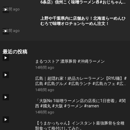
6条店）信州こく味噌ラーメン🍜#おじちゃんね
る #ラーメン #絶メシ #グルメ #グルメ好き #
2週間 ago
おススメ #メシテロ #みそラーメン #信玄 #す
すきの
上野や千葉県内に店舗あり！北海道らーめんひ
むろで味噌オロチョンらーめん注文！
2週間 ago
最近の投稿
まるつストア 濃厚豚骨 #沖縄ラーメン
14時間 ago
広島｜超隠れ家！絶品カレーラーメン【RYU麺】#
広島 #広島グルメ #広島ランチ #広島カフェ #広島
ディナー #japanesefood #japantrip #hiroshima
14時間 ago
「大阪No 1味噌ラーメン店の店長に1日密着」#関
西 #國丸 #大阪 #ラーメン #ramen
14時間 ago
【うまかっちゃん】インスタント最強豚骨を全種
類食って格付けしてみた。