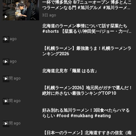
一杯で博多気分 8/7ニューオープン 博多とんこ
つラーメンなる門 #旭川グルメ #旭川ラーメン
#旭川ランチ #北海道ラーメン #北海道グルメ
3日 ago
北海道のラーメン事情について話す栞葉たち
#shorts 【栞葉るり/神田笑一/ジョー・力一/七
瀬すず菜/切り抜き】
4日 ago
【札幌ラーメン】最強激うま！札幌ラーメンラ
ンキング2026
6日 ago
北海道北見市「麺屋 はる吉」
1週間 ago
【札幌ラーメン2026】地元民がガチで選んだ！
絶対に外さない最強ランキングTOP10
1週間 ago
好み別れる旭川ラーメン！3回食べたらハマる
らしい #food #mukbang #eating
2週間 ago
【日本一のラーメン】北海道すすきの信玄（南