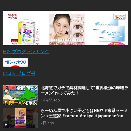
FC2 ブログランキング
にほんブログ村
北海道でガチで具材調達して”世界最強の味噌ラ
ーメン”作ってみた！
14時間 ago
らーめん屋で小さい子どもはNG!? #家系ラーメ
ン #王道家 #ramen #tokyo #japanesefood
#japan #noodles
2日 ago