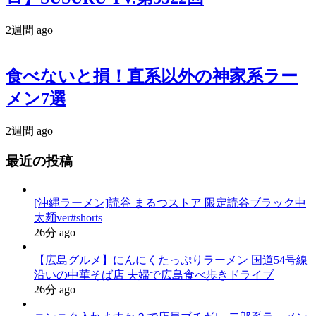
2週間 ago
食べないと損！直系以外の神家系ラー
メン7選
2週間 ago
最近の投稿
[沖縄ラーメン]読谷 まるつストア 限定読谷ブラック中
太麺ver#shorts
26分 ago
【広島グルメ】にんにくたっぷりラーメン 国道54号線
沿いの中華そば店 夫婦で広島食べ歩きドライブ
26分 ago