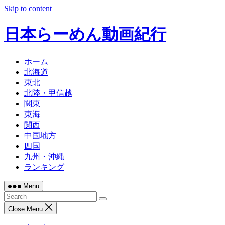
Skip to content
日本らーめん動画紀行
ホーム
北海道
東北
北陸・甲信越
関東
東海
関西
中国地方
四国
九州・沖縄
ランキング
Menu
Close Menu