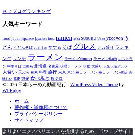
FC2 ブログランキング
人気キーワード
ramen
yt:cc=on
う
food
japan
japanese food
SUSURU
japanese
soba
Udon
グルメ
どん
そば
すする
デカ盛り
ランキ
うどんそば
おすすめ
ラーメン
ング
ランチ
ラーメン動画
ラーメンYoutuber
レストラ
北海道
ン
中華そば
名古屋
味噌ラーメン
大盛り
味覚
大阪
二郎系
大阪グルメ
大食い
旅行
天ぷら
料理
東京
東北
家系
毎日ラーメン
毎日ラーメン生活
美
食べ歩き
飯テロ
観光
味しい
蕎麦
© 2026 日本らーめん動画紀行 -
WordPress Video Theme
by
WPEnjoy
ホーム
著作権・肖像権について
プライバシーポリシー
サイトマップ
よりよいエクスペリエンスを提供するため、当ウェブサイト