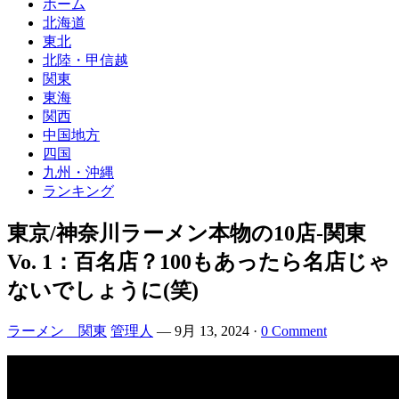
ホーム
北海道
東北
北陸・甲信越
関東
東海
関西
中国地方
四国
九州・沖縄
ランキング
東京/神奈川ラーメン本物の10店-関東
Vo. 1：百名店？100もあったら名店じゃ
ないでしょうに(笑)
ラーメン 関東
管理人
—
9月 13, 2024
·
0 Comment