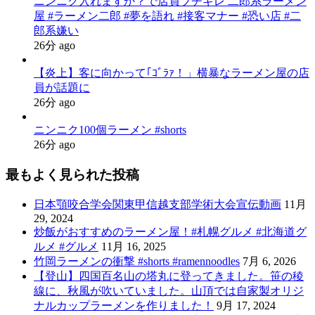
ニンニク入れますか？で店員ブチギレ 二郎系ラーメン
屋 #ラーメン二郎 #夢を語れ #接客マナー #恐い店 #二
郎系嫌い
26分 ago
【炎上】客に向かって｢ｺﾞﾗｧ！」横暴なラーメン屋の店
員が話題に
26分 ago
ニンニク100個ラーメン #shorts
26分 ago
最もよく見られた投稿
日本顎咬合学会関東甲信越支部学術大会宣伝動画
11月
29, 2024
炒飯がおすすめのラーメン屋！#札幌グルメ #北海道グ
ルメ #グルメ
11月 16, 2025
竹岡ラーメンの衝撃 #shorts #ramennoodles
7月 6, 2026
【登山】四国百名山の塔丸に登ってきました。笹の稜
線に、秋風が吹いていました。山頂では自家製オリジ
ナルカップラーメンを作りました！
9月 17, 2024