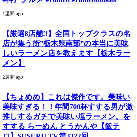
1週間 ago
【厳選8店舗!!】全国トップクラスの名
店が集う街”栃木県南部”の本当に美味
しいラーメン店を教えます【栃木ラー
メン】
2週間 ago
【ちょめめ】これは傑作です。美味い
美味すぎる！！年間700杯すする男が激
推しするガチで美味い塩ラーメン。を
すする らーめん とうかんや【飯テ
ロ】SUSURU TV.第3322回