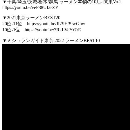
▼千葉/埼玉/茨城/栃木/群馬 ラーメン本物の10店- 関東Vo.2
https://youtu.be/veF38UI2sZY
▼2021東京ラーメンBEST20
20位-11位 https://youtu.be/JL3lH39wGhw
10位-1位 https://youtu.be/7RkLVeYr7rE
▼ミシュランガイド東京 2022 ラーメンBEST10